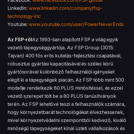
Facebook:
www.facebook.com/FSP.global
LinkedIn:
www.linkedin.com/company/fsp-
technology-inc
Youtube:
www.youtube.com/user/PowerNeverEnds
Az FSP-ről
Az 1993-ban alapított FSP a világ egyik
vezető tápegységgyártója. Az FSP Group (3015:
Tajvan) 400 fős erős kutatás-fejlesztési csapatával,
robusztus gyártási kapacitásával és széles körű
gyártósorával különböző felhasználói igényeket
elégít ki a tápegységek piacán. Az FSP több mint 500
modellje rendelkezik 80 PLUS minősítéssel, és ezzel
vezető szerepet tölt be a 80 PLUS tanúsítványok
terén. Az FSP lehetővé teszi a felhasználók számára,
hogy környezetbarát technológiákat élvezhessenek,
mivel környezetvédelmi szempontból kedvező, kiváló
minőségű tápegységeket kínál üzleti vállalkozások és