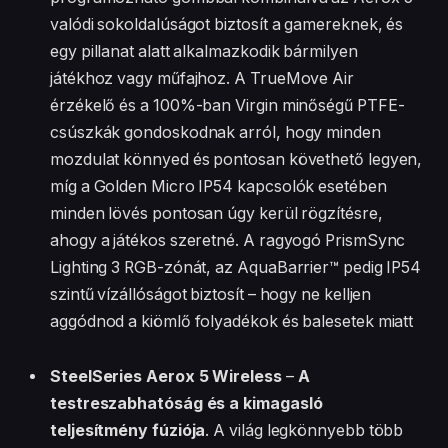
valódi sokoldalúságot biztosít a gamereknek, és
egy pillanat alatt alkalmazkodik bármilyen
játékhoz vagy műfajhoz. A TrueMove Air
érzékelő és a 100%-ban Virgin minőségű PTFE-
csúszkák gondoskodnak arról, hogy minden
mozdulat könnyed és pontosan követhető legyen,
míg a Golden Micro IP54 kapcsolók esetében
minden lövés pontosan úgy kerül rögzítésre,
ahogy a játékos szeretné. A ragyogó PrismSync
Lighting 3 RGB-zónát, az AquaBarrier™ pedig IP54
szintű vízállóságot biztosít – hogy ne kelljen
aggódnod a kiömlő folyadékok és balesetek miatt
SteelSeries Aerox 5 Wireless
–
A
testreszabhatóság és a kimagasló
teljesítmény fúziója
. A világ legkönnyebb több