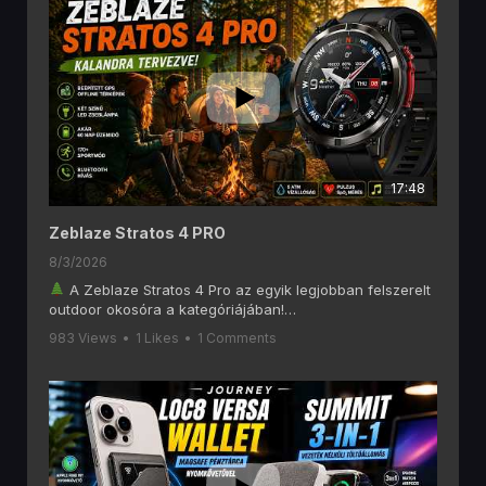
17:48
Zeblaze Stratos 4 PRO
8/3/2026
A Zeblaze Stratos 4 Pro az egyik legjobban felszerelt
outdoor okosóra a kategóriájában!
Ebben a videóban alaposan megnézzük, mit tud a
983 Views
•
1 Likes
•
1 Comments
Zeblaze Stratos 4 Pro, amely olyan funkciókat kínál, mint
a 6 GNSS-es GPS, offline térképek, AMOLED kijelző,
Bluetooth hívás, két színű LED zseblámpa, 170+
sportmód és akár 60 napos akkumulátoros üzemidő.
Ha szeretsz túrázni, kempingezni, futni vagy egyszerűen
egy hosszú üzemidejű okosórát keresel, akkor ezt a
videót érdemes végignézned!
A videóban többek között ezekről lesz szó: