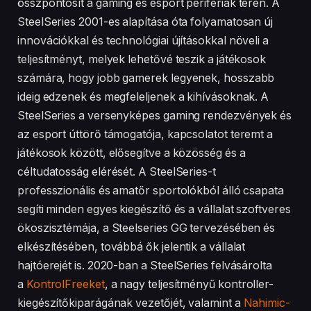
összpontosít a gaming és esport perifériák terén. A
SteelSeries 2001-es alapítása óta folyamatosan új
innovációkkal és technológiai újításokkal növeli a
teljesítményt, melyek lehetővé teszik a játékosok
számára, hogy jobb gamerek legyenek, hosszabb
ideig edzenek és megfeleljenek a kihívásoknak. A
SteelSeries a versenyképes gaming rendezvények és
az esport úttörő támogatója, kapcsolatot teremt a
játékosok között, elősegítve a közösség és a
céltudatosság elérését. A SteelSeries-t
professzionális és amatőr sportolókból álló csapata
segíti minden egyes kiegészítő és a vállalat szoftveres
ökoszisztémája, a Steelseries GG tervezésében és
elkészítésében, továbbá ők jelentik a vállalat
hajtóerejét is. 2020-ban a SteelSeries felvásárolta
a
KontrolFreeket
, a nagy teljesítményű kontroller-
kiegészítőkiparágának vezetőjét, valamint a
Nahimic-