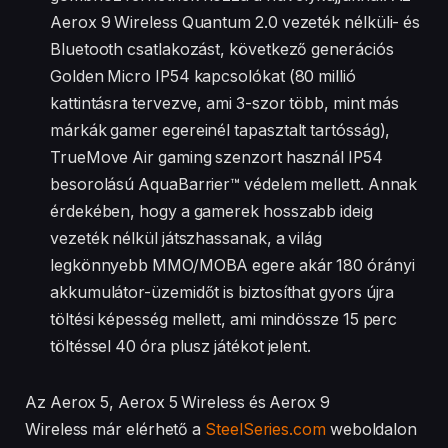
Aerox 9 Wireless Quantum 2.0 vezeték nélküli- és
Bluetooth csatlakozást, következő generációs
Golden Micro IP54 kapcsolókat (80 millió
kattintásra tervezve, ami 3-szor több, mint más
márkák gamer egereinél tapasztalt tartósság),
TrueMove Air gaming szenzort használ IP54
besorolású AquaBarrier™ védelem mellett. Annak
érdekében, hogy a gamerek hosszabb ideig
vezeték nélkül játszhassanak, a világ
legkönnyebb MMO/MOBA egere akár 180 órányi
akkumulátor-üzemidőt is biztosíthat gyors újra
töltési képesség mellett, ami mindössze 15 perc
töltéssel 40 óra plusz játékot jelent.
Az Aerox 5, Aerox 5 Wireless és Aerox 9
Wireless már elérhető a
SteelSeries.com
weboldalon