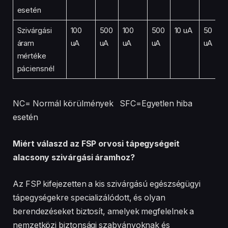
esetén
Szivárgási
100
500
100
500
10 uA
50
áram
uA
uA
uA
uA
uA
mértéke
páciensnél
NC= Normál körülmények SFC=Egyetlen hiba
esetén
Miért válaszd az FSP orvosi tápegységeit
alacsony szivárgási áramhoz?
Az FSP kifejezetten a kis szivárgású egészségügyi
tápegységekre specializálódott, és olyan
berendezéseket biztosít, amelyek megfelelnek a
nemzetközi biztonsági szabványoknak és