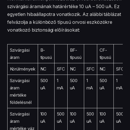
szivárgási áramának határértéke 10 uA – 500 uA. Ez
egyetlen hibaállapotra vonatkozik. Az alábbi táblázat
felvázolja a különböző típusú orvosi eszközökre
vonatkozó biztonsági előírásokat:
Szivárgási
B-
BF-
CF-
áram
típusú
típusú
típusú
Körülmények
NC
SFC
NC
SFC
NC
SFC
Szivárgási
500
1
500
1
500
1
áram
uA
mA
uA
mA
uA
mA
mértéke
földelésnél
Szivárgási
100
500
100
500
100
500
áram
uA
uA
uA
uA
uA
uA
mértéke váz