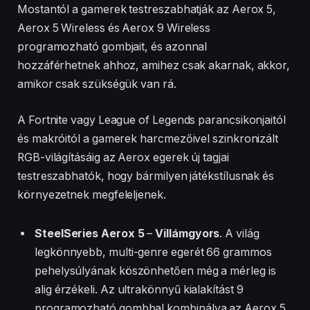
#gaming #gamingsetup #follow #following #techtok
Mostantól a gamerek testreszabhatják az Aerox 5,
#technology #case #gamergirl #new #good #goodthing
Aerox 5 Wireless és Aerox 9 Wireless
#goodday #lonly #lonely #lonelylife #dream
#dreamsetup #gamingsetup #gamingdreams #dreams
programozható gombjait, és azonnal
#happyathome #respect #gift #giftideas #giftofgame
hozzáférhetnek ahhoz, amihez csak akarnak, akkor,
#gifted #giftidea #lovest #forever #story #storytime
#lifestyle #lifehacks #lifetips #lifelessons #lifehackvideo
amikor csak szükségük van rá.
#moment #moments #besttime #surprise #surprisegift
#ajándék #ajándékötlet #meglepetés #meglepetes
#fejlődés #buildpc #buildpcgaming #kihívás #challenge
A Fortnite vagy League of Legends parancsikonjaitól
#foryoupage
és makróitól a gamerek harcmezőivel szinkronizált
RGB-világításáig az Aerox egerek új tagjai
testreszabhatók, hogy bármilyen játékstílusnak és
környezetnek megfeleljenek.
SteelSeries Aerox 5
–
Villámgyors
. A világ
legkönnyebb, multi-genre egerét 66 grammos
pehelysúlyának köszönhetően még a mérleg is
alig érzékeli. Az ultrakönnyű kialakítást 9
programozható gombbal kombinálva az Aerox 5