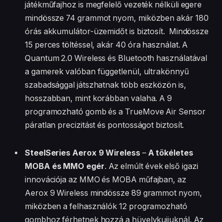
játékműfajhoz is megfelelő vezeték nélküli egere
mindössze 74 grammot nyom, miközben akár 180
órás akkumulátor-üzemidőt is biztosít. Mindössze
15 perces töltéssel, akár 40 óra használat. A
Quantum 2.0 Wireless és Bluetooth használatával
a gamerek valóban függetlenül, ultrakönnyű
szabadsággal játszhatnak több eszközön is,
hosszabban, mint korábban valaha. A 9
programozható gomb és a TrueMove Air Sensor
páratlan precizitást és pontosságot biztosít.
SteelSeries Aerox 9 Wireless
–
A tökéletes
MOBA és MMO egér
. Az elmúlt évek első igazi
innovációja az MMO és MOBA műfajban, az
Aerox 9 Wireless mindössze 89 grammot nyom,
miközben a felhasználók 12 programozható
gombhoz férhetnek hozzá a hüvelykujjuknál. Az