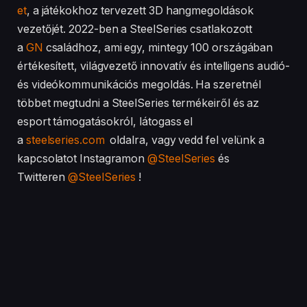
et
, a játékokhoz tervezett 3D hangmegoldások
vezetőjét. 2022-ben a SteelSeries csatlakozott
a
GN
családhoz, ami egy, mintegy 100 országában
értékesített, világvezető innovatív és intelligens audió-
és videókommunikációs megoldás. Ha szeretnél
többet megtudni a SteelSeries termékeiről és az
esport támogatásokról, látogass el
a
steelseries.com
oldalra, vagy vedd fel velünk a
kapcsolatot Instagramon
@SteelSeries
és
Twitteren
@SteelSeries
!