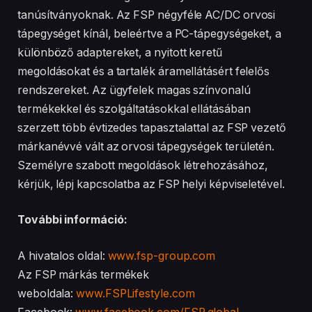
tanúsítványoknak. Az FSP négyféle AC/DC orvosi
tápegységet kínál, beleértve a PC-tápegységeket, a
különböző adaptereket, a nyitott keretű
megoldásokat és a tartalék áramellátásért felelős
rendszereket. Az ügyfelek magas színvonalú
termékekkel és szolgáltatásokkal ellátásában
szerzett több évtizedes tapasztalattal az FSP vezető
márkanévvé vált az orvosi tápegységek területén.
Személyre szabott megoldások létrehozásához,
kérjük, lépj kapcsolatba az FSP helyi képviseletével.
További információ:
A hivatalos oldal:
www.fsp-group.com
Az FSP márkás termékek
weboldala:
www.FSPLifestyle.com