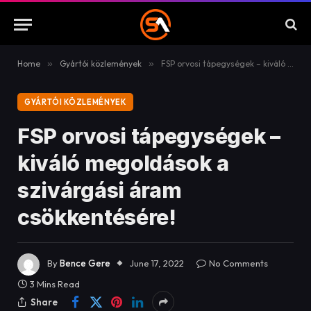
Home
»
Gyártói közlemények
»
FSP orvosi tápegységek – kiváló megoldások a szivárgási áram csökkentésére!
GYÁRTÓI KÖZLEMÉNYEK
FSP orvosi tápegységek –
kiváló megoldások a
szivárgási áram
csökkentésére!
By
Bence Gere
June 17, 2022
No Comments
3 Mins Read
Share