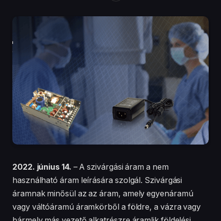
2022. június 14.
– A szivárgási áram a nem
használható áram leírására szolgál. Szivárgási
áramnak minősül az az áram, amely egyenáramú
vagy váltóáramú áramkörből a földre, a vázra vagy
bármely más vezető alkatrészre áramlik földelési