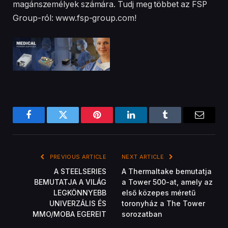
magánszemélyek számára. Tudj meg többet az FSP
Group-ról: www.fsp-group.com!
Facebook
Twitter
Pinterest
LinkedIn
Tumblr
Email
PREVIOUS ARTICLE
NEXT ARTICLE
A STEELSERIES
A Thermaltake bemutatja
BEMUTATJA A VILÁG
a Tower 500-at, amely az
LEGKÖNNYEBB
első közepes méretű
UNIVERZÁLIS ÉS
toronyház a The Tower
MMO/MOBA EGEREIT
sorozatban