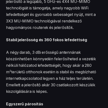
jelerősítő a legújabb, 5 GHz-es 4X4 MU-MIMO
technológiát is támogatja, amely nagyobb WiFi
lefedettséget és gyorsabb sebességet nyújt, mint a
3X3 MU-MIMO technológiával rendelkező
hagyományos routerek és jelerősítők.
Stabil jelerősség és 360 fokos lefedettség
A négy darab, 3 dBi erősségű antennának
köszönhetően könnyedén felerősíheted a vezeték
nélküli hálózatod lefedettségét, hogy akár a 280
2
m
területű otthonok esetén is stabil és megbízható
internetkapcsolatod legyen a ház teljes területén.
Emellett a jelerősítő akár 30 csatlakozott készülék
kiszolgálására is képes.
Egyszerű párosítás