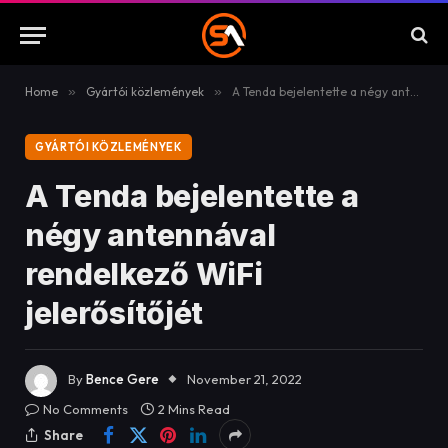
Home
»
Gyártói közlemények
»
A Tenda bejelentette a négy antennával rendelkező WiFi jelerősítőjét
GYÁRTÓI KÖZLEMÉNYEK
A Tenda bejelentette a
négy antennával
rendelkező WiFi
jelerősítőjét
By
Bence Gere
November 21, 2022
No Comments
2 Mins Read
Share