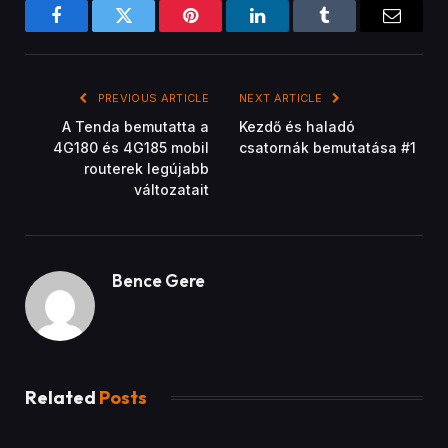
Facebook
Twitter
Pinterest
LinkedIn
Tumblr
Email
PREVIOUS ARTICLE
NEXT ARTICLE
A Tenda bemutatta a
Kezdő és haladó
4G180 és 4G185 mobil
csatornák bemutatása #1
routerek legújabb
változatait
Bence Gere
Related
Posts