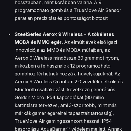
hosszabban, mint korábban valaha. A 9
programozható gomb és a TrueMove Air Sensor
páratlan precizitást és pontosságot biztosít.
SteelSeries Aerox 9 Wireless
–
A tökéletes
MOBA és MMO egér
. Az elmúlt évek első igazi
innovációja az MMO és MOBA műfajban, az
Aerox 9 Wireless mindössze 89 grammot nyom,
miközben a felhasználók 12 programozható
gombhoz férhetnek hozzá a hüvelykujjuknál. Az
Aerox 9 Wireless Quantum 2.0 vezeték nélküli- és
Bluetooth csatlakozást, következő generációs
Golden Micro IP54 kapcsolókat (80 millió
kattintásra tervezve, ami 3-szor több, mint más
márkák gamer egereinél tapasztalt tartósság),
TrueMove Air gaming szenzort használ IP54
besorolású AquaBarrier™ védelem mellett. Annak