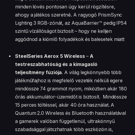
minden lövés pontosan úgy kerül rögzítésre,
ahogy a játékos szeretné. A ragyogó PrismSync
Lighting 3 RGB-zónát, az AquaBarrier™ pedig IP54
szintű vízállóságot biztosít – hogy ne kelljen
aggódnod a kiömlő folyadékok és balesetek miatt
SteelSeries Aerox 5 Wireless
–
A
testreszabhatóság és a kimagasló
teljesítmény fúziója
. A világ legkönnyebb több
játékműfajhoz is megfelelő vezeték nélküli egere
mindössze 74 grammot nyom, miközben akár 180
órás akkumulátor-üzemidőt is biztosít. Mindössze
15 perces töltéssel, akár 40 óra használat. A
Quantum 2.0 Wireless és Bluetooth használatával
a gamerek valóban függetlenül, ultrakönnyű
szabadsággal játszhatnak több eszközön is,