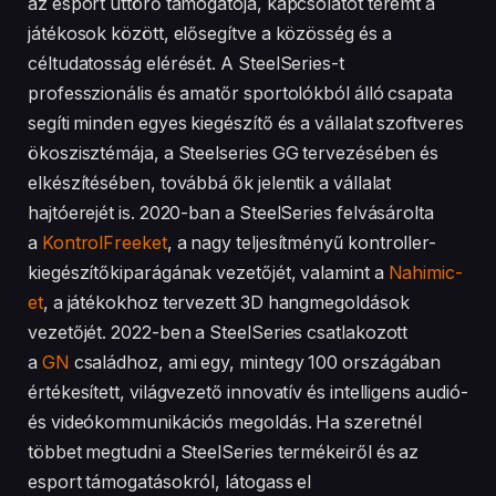
az esport úttörő támogatója, kapcsolatot teremt a
játékosok között, elősegítve a közösség és a
céltudatosság elérését. A SteelSeries-t
professzionális és amatőr sportolókból álló csapata
segíti minden egyes kiegészítő és a vállalat szoftveres
ökoszisztémája, a Steelseries GG tervezésében és
elkészítésében, továbbá ők jelentik a vállalat
hajtóerejét is. 2020-ban a SteelSeries felvásárolta
a
KontrolFreeket
, a nagy teljesítményű kontroller-
kiegészítőkiparágának vezetőjét, valamint a
Nahimic-
et
, a játékokhoz tervezett 3D hangmegoldások
vezetőjét. 2022-ben a SteelSeries csatlakozott
a
GN
családhoz, ami egy, mintegy 100 országában
értékesített, világvezető innovatív és intelligens audió-
és videókommunikációs megoldás. Ha szeretnél
többet megtudni a SteelSeries termékeiről és az
esport támogatásokról, látogass el