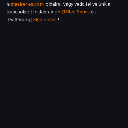
a
steelseries.com
oldalra, vagy vedd fel velünk a
kapcsolatot Instagramon
@SteelSeries
és
Twitteren
@SteelSeries
!
Facebook
Twitter
Pinterest
LinkedIn
Tumblr
Email
PREVIOUS ARTICLE
NEXT ARTICLE
Az FSP bemutatta
FSP orvosi tápegységek –
továbbfejlesztett FSP
kiváló megoldások a
Bronze ATX gamer
szivárgási áram
tápegységeit
csökkentésére!