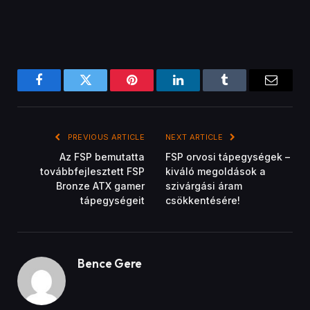
Bence Gere
Related
Posts
GYÁRTÓI KÖZLEMÉNYEK
A Tenda bejelentette a négy antennával
rendelkező WiFi jelerősítőjét
November 21, 2022
GYÁRTÓI KÖZLEMÉNYEK
A Tenda bemutatta a 4G180 és 4G185 mobil
routerek legújabb változatait