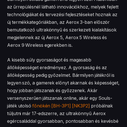
az űrrepülésnél látható innovációkhoz, melyek fejlett
technológiákat és tervezési fejlesztéseket hoznak az
új termékkategóriákban, az Aerox 3-ban először
bemutatkozó ultrakönnyű és szerkezeti kialakítások
megjelennek az új Aerox 5, Aerox 5 Wireless és
Aerox 9 Wireless egerekben is.
A kisebb súly gyorsaságot és magasabb
állóképességet eredményez. A gyorsaság és az
állóképesség pedig győzelmet. Bármilyen játékról is
legyen szó, a gamerek előnyt akarnak és képességet,
hogy jobban játszanak és győzzenek. Akár
versenyszerűen játszanak online, akár egy Souls-
játék utolsó
főnökén
[BH-3P1]
[NK3P2]
próbálnak
túljutni már 17-edszerre, az ultrakönnyű Aerox
egércsaláddal gyorsabban, pontosabban és kevésbé