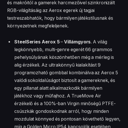
és makróitól a gamerek harcmezőivel szinkronizált
RGB-világításáig az Aerox egerek új tagjai
testreszabhatók, hogy bármilyen játékstílusnak és
környezetnek megfeleljenek.
SteelSeries Aerox 5
–
Villámgyors
. A világ
legkönnyebb, multi-genre egerét 66 grammos
pehelysúlyának köszönhetően még a mérleg is
alig érzékeli. Az ultrakönnyű kialakítást 9
programozható gombbal kombinálva az Aerox 5
valódi sokoldalúságot biztosít a gamereknek, és
egy pillanat alatt alkalmazkodik bármilyen
játékhoz vagy műfajhoz. A TrueMove Air
érzékelő és a 100%-ban Virgin minőségű PTFE-
csúszkák gondoskodnak arról, hogy minden
mozdulat könnyed és pontosan követhető legyen,
míg a Golden Micro IP54 kapcsolók esetében