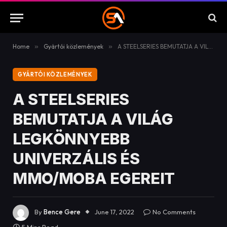
Home
»
Gyártói közlemények
»
A STEELSERIES BEMUTATJA A VILÁG LEGKÖNNYEBB UNIVERZÁLIS ÉS MMO/MOBA EGEREIT
GYÁRTÓI KÖZLEMÉNYEK
A STEELSERIES
BEMUTATJA A VILÁG
LEGKÖNNYEBB
UNIVERZÁLIS ÉS
MMO/MOBA EGEREIT
By
Bence Gere
June 17, 2022
No Comments