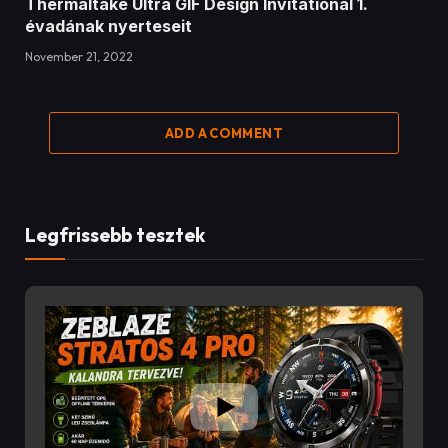
17:48
Zeblaze Stratos 4 PRO
8/3/2026
A Zeblaze Stratos 4 Pro az egyik legjobban felszerelt
outdoor okosóra a kategóriájában!
Ebben a videóban alaposan megnézzük, mit tud a
969 Views
•
1 Likes
•
1 Comments
Zeblaze Stratos 4 Pro, amely olyan funkciókat kínál, mint
a 6 GNSS-es GPS, offline térképek, AMOLED kijelző,
Bluetooth hívás, két színű LED zseblámpa, 170+
sportmód és akár 60 napos akkumulátoros üzemidő.
Ha szeretsz túrázni, kempingezni, futni vagy egyszerűen
egy hosszú üzemidejű okosórát keresel, akkor ezt a
videót érdemes végignézned!
A videóban többek között ezekről lesz szó: