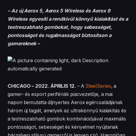
– Az új Aerox 5, Aerox 5 Wireless és Aerox 9
Wireless egyesíti a rendkívül könnyű kialakítást és a
testreszabható gombokat, hogy sebességet,
pontosságot és rugalmasságot biztosítson a
gamereknek –
CHICAGO – 2022. ÁPRILIS 12.
– A
SteelSeries
, a
gamer- és esport perifériák piacvezetője, a mai
napon bemutatta díjnyertes Aerox egércsaládjának
három új tagját, amelyek az ultrakönnyű kialakítás és
a testreszabható gombok kombinációjával maximális
pontosságot, sebességet és kényelmet nyújtanak
bármilyen stílusú gamerről is legyen szó. Hasonlóan