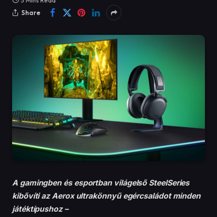
5 Mins Read
Share
A gamingben és esportban világelső SteelSeries
kibővíti az Aerox ultrakönnyű egércsaládot minden
játéktípushoz –