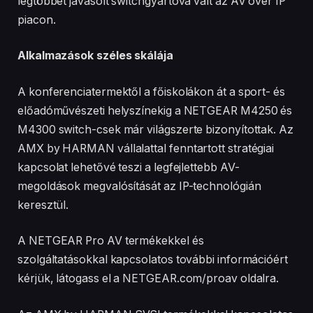
legtöbbet javasolt switchgyártóvá vált az AV over IP
piacon.
Alkalmazások széles skálája
A konferenciatermektől a főiskolákon át a sport- és
előadóművészeti helyszínekig a NETGEAR M4250 és
M4300 switch-csek már világszerte bizonyítottak. Az
AMX by HARMAN vállalattal fenntartott stratégiai
kapcsolat lehetővé teszi a legfejlettebb AV-
megoldások megvalósítását az IP-technológián
keresztül.
A NETGEAR Pro AV termékekkel és
szolgáltatásokkal kapcsolatos további információért
kérjük, látogass el a NETGEAR.com/proav oldalra.