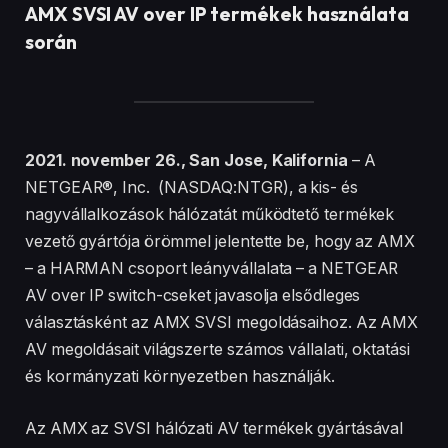
AMX SVSI AV over IP termékek használata
során
2021. november 26., San Jose, Kalifornia
– A
NETGEAR®, Inc. (NASDAQ:NTGR), a kis- és
nagyvállalkozások hálózatát működtető termékek
vezető gyártója örömmel jelentette be, hogy az AMX
– a HARMAN csoport leányvállalata – a NETGEAR
AV over IP switch-cseket javasolja elsődleges
választásként az AMX SVSI megoldásaihoz. Az AMX
AV megoldásait világszerte számos vállalati, oktatási
és kormányzati környezetben használják.
Az AMX az SVSI hálózati AV termékek gyártásával