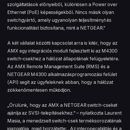
szolgáltatások előnyeiből, különösen a Power over
Ethernet (PoE) képességekből. Nincs másik olyan
switchgyártó, amely ugyanolyan teljesítményt és
funkcionalitást biztosítana, mint a NETGEAR.”
A két vállalat közötti kapcsolat arra is kitér, hogy az
AMX egy integrációs modult fejlesztett ki az M4300
switch-csekhez a hálózat állapotának felügyeletére.
Az AMX Remote Management Suite (RMS) és a
NETGEAR M4300 alkalmazásprogramozási felület
(API) segít az ügyfeleknek abban, hogy a hálózat
zökkenőmentesen működjön.
„Örülünk, hogy az AMX a NETGEAR switch-cseket
ajánlja az SVSI-telepítésekhez.” – nyilatkozta Laurent
Masia, a menedzselt switch-csek terméksorozatának
igazgatója, majd hozzátette: „Az interoperabilitás és a