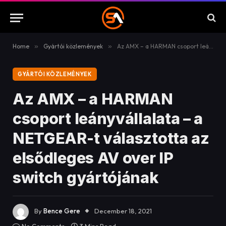
Home
»
Gyártói közlemények
»
Az AMX – a HARMAN csoport leányvállalata – a NETGEAR-t választotta az elsődleges AV over IP switch gyártójának
GYÁRTÓI KÖZLEMÉNYEK
Az AMX – a HARMAN
csoport leányvállalata – a
NETGEAR-t választotta az
elsődleges AV over IP
switch gyártójának
By
Bence Gere
December 18, 2021