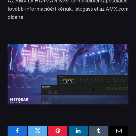
Az AMX by HARMAN SVSI termékekkel kapcsolatos
további információért kérjük, látogass el az AMX.com
oldalra
Facebook
Twitter
Pinterest
LinkedIn
Tumblr
Email