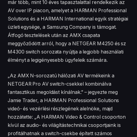
már több, mint 10 éves tapasztalattal rendelkezik az
AV over IP piacon, amelyet a HARMAN Professional
Solutions és a HARMAN International egyik stratégiai
üzleti egysége, a Samsung Company is támogat.
Átfogó tesztelések után az AMX csapata
meggyőződött arról, hogy a NETGEAR M4250 és sz
M4300 switch sorozata nyújtja a legjobb használati
élményt a legigényesebb ügyfeleik számára.
„Az AMX N-sorozatú hálózati AV termékeink a
NETGEAR Pro AV switch-csekkel kombinálva
fantasztikus megoldást kínálnak.” – jegyezte meg
Jamie Trader, a HARMAN Professional Solutions
videó- és vezérlési részlegének alelnöke, majd
hozzátette: „A HARMAN Video & Control csoporton
kívül az audio- és világítástechnikai csoportjaink is
profitálhatnak a switch-csekbe épített számos