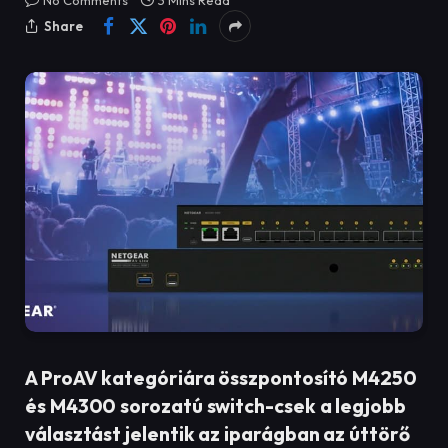
No Comments
3 Mins Read
Share
A ProAV kategóriára összpontosító M4250
és M4300 sorozatú switch-csek a legjobb
választást jelentik az iparágban az úttörő