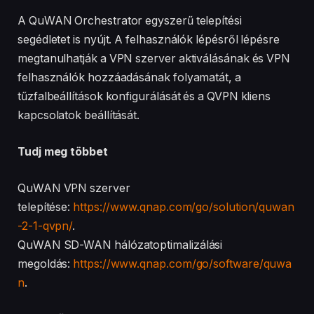
A QuWAN Orchestrator egyszerű telepítési
segédletet is nyújt. A felhasználók lépésről lépésre
megtanulhatják a VPN szerver aktiválásának és VPN
felhasználók hozzáadásának folyamatát, a
tűzfalbeállítások konfigurálását és a QVPN kliens
kapcsolatok beállítását.
Tudj meg többet
QuWAN VPN szerver
telepítése:
https://www.qnap.com/go/solution/quwan
-2-1-qvpn/
.
QuWAN SD-WAN hálózatoptimalizálási
megoldás:
https://www.qnap.com/go/software/quwa
n
.