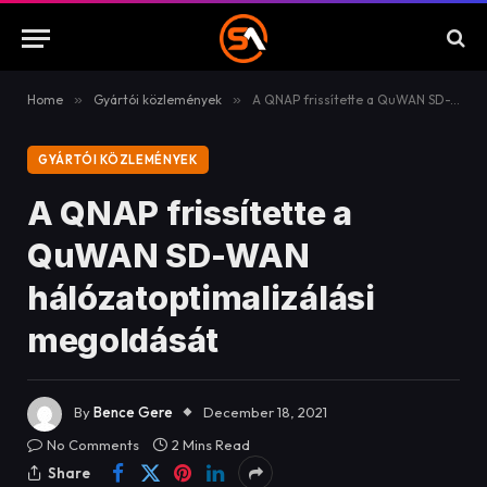
Home
»
Gyártói közlemények
»
A QNAP frissítette a QuWAN SD-WAN hálózatoptimalizálási megoldását
GYÁRTÓI KÖZLEMÉNYEK
A QNAP frissítette a
QuWAN SD-WAN
hálózatoptimalizálási
megoldását
By
Bence Gere
December 18, 2021
No Comments
2 Mins Read
Share