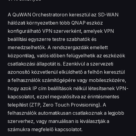
A QuWAN Orchestratoron keresztül az SD-WAN
hálózati környezetben több QNAP eszköz
konfigurálható VPN szerverként, amelyek VPN
beállítási egyszerre testre szabhatók és
menedzselhetők. A rendszergazdák emellett
központilag, valós időben felügyelhetik az eszközök
csatlakozási állapotát is. Ezenkívül a szervezeti
azonosító közvetlenül elküldhető a felhőn keresztül
a felhasználók számítógépére vagy mobileszközére,
hogy azok IP cím beállítások nélkül létesítsenek VPN-
kapcsolatot, ezzel megvalósítva az érintésmentes
telepítést (ZTP, Zero Touch Provisioning). A
felhasználók automatikusan csatlakoznak a legjobb
szerverhez, vagy manuálisan is kiválasztják a
számukra megfelelő kapcsolatot.