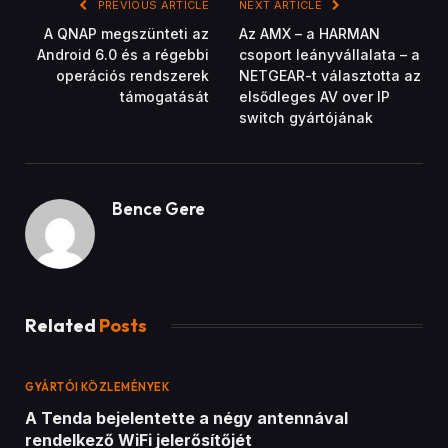
PREVIOUS ARTICLE
NEXT ARTICLE
A QNAP megszünteti az
Az AMX – a HARMAN
Android 6.0 és a régebbi
csoport leányvállalata – a
operációs rendszerek
NETGEAR-t választotta az
támogatását
elsődleges AV over IP
switch gyártójának
Bence Gere
Related
Posts
GYÁRTÓI KÖZLEMÉNYEK
A Tenda bejelentette a négy antennával
rendelkező WiFi jelerősítőjét