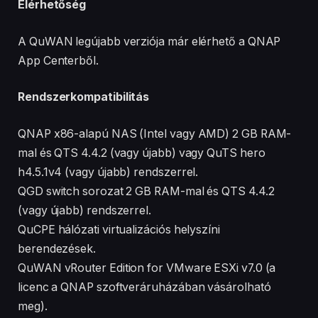
Elérhetőség
A QuWAN legújabb verziója már elérhető a QNAP
App Centerből.
Rendszerkompatibilitás
QNAP x86-alapú NAS (Intel vagy AMD) 2 GB RAM-
mal és QTS 4.4.2 (vagy újabb) vagy QuTS hero
h4.5.1v4 (vagy újabb) rendszerrel.
QGD switch sorozat 2 GB RAM-mal és QTS 4.4.2
(vagy újabb) rendszerrel.
QuCPE hálózati virtualizációs helyszíni
berendezések.
QuWAN vRouter Edition for VMware ESXi v7.0 (a
licenc a QNAP szoftveráruházában vásárolható
meg).