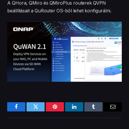
A QHora, QMiro és QMiroPlus routerek QVPN
beállításait a QuRouter OS-ből lehet konfigurálni.
Facebook
Twitter
Pinterest
LinkedIn
Tumblr
Email