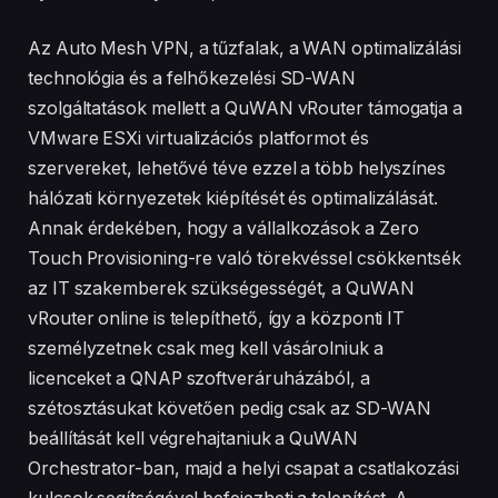
Az Auto Mesh VPN, a tűzfalak, a WAN optimalizálási
technológia és a felhőkezelési SD-WAN
szolgáltatások mellett a QuWAN vRouter támogatja a
VMware ESXi virtualizációs platformot és
szervereket, lehetővé téve ezzel a több helyszínes
hálózati környezetek kiépítését és optimalizálását.
Annak érdekében, hogy a vállalkozások a Zero
Touch Provisioning-re való törekvéssel csökkentsék
az IT szakemberek szükségességét, a QuWAN
vRouter online is telepíthető, így a központi IT
személyzetnek csak meg kell vásárolniuk a
licenceket a QNAP szoftveráruházából, a
szétosztásukat követően pedig csak az SD-WAN
beállítását kell végrehajtaniuk a QuWAN
Orchestrator-ban, majd a helyi csapat a csatlakozási