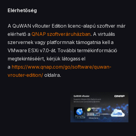
Elérhetőség
A QuWAN vRouter Edition licenc-alapú szoftver már
elérhető a
QNAP szoftveráruházban
. A virtuális
szervernek vagy platformnak támogatnia kell a
VMware ESXi v7.0-át. További termékinformáció
megtekintéséért, kérjük látogass el
a
https://www.qnap.com/go/software/quwan-
vrouter-edition/
oldalra.