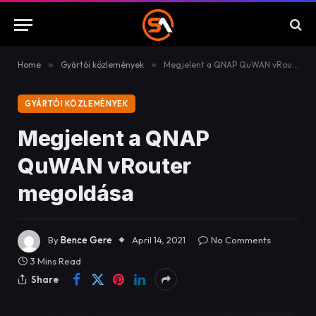
Home
»
Gyártói közlemények
»
Megjelent a QNAP QuWAN vRouter megoldása
GYÁRTÓI KÖZLEMÉNYEK
Megjelent a QNAP
QuWAN vRouter
megoldása
By
Bence Gere
April 14, 2021
No Comments
3 Mins Read
Share