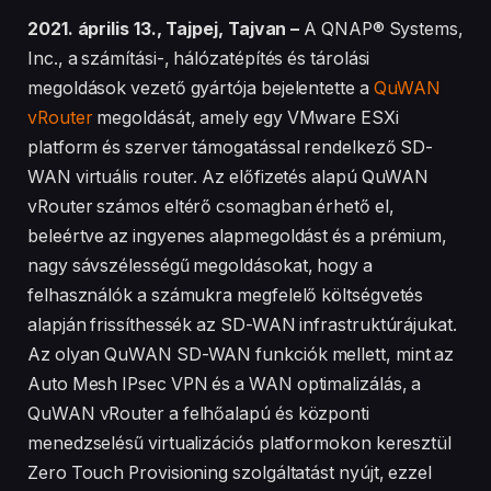
2021. április 13., Tajpej, Tajvan –
A QNAP® Systems,
Inc., a számítási-, hálózatépítés és tárolási
megoldások vezető gyártója bejelentette a
QuWAN
vRouter
megoldását, amely egy VMware ESXi
platform és szerver támogatással rendelkező SD-
WAN virtuális router. Az előfizetés alapú QuWAN
vRouter számos eltérő csomagban érhető el,
beleértve az ingyenes alapmegoldást és a prémium,
nagy sávszélességű megoldásokat, hogy a
felhasználók a számukra megfelelő költségvetés
alapján frissíthessék az SD-WAN infrastruktúrájukat.
Az olyan QuWAN SD-WAN funkciók mellett, mint az
Auto Mesh IPsec VPN és a WAN optimalizálás, a
QuWAN vRouter a felhőalapú és központi
menedzselésű virtualizációs platformokon keresztül
Zero Touch Provisioning szolgáltatást nyújt, ezzel