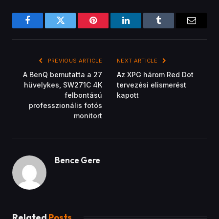
Facebook
Twitter
Pinterest
LinkedIn
Tumblr
Email
PREVIOUS ARTICLE
NEXT ARTICLE
A BenQ bemutatta a 27
Az XPG három Red Dot
hüvelykes, SW271C 4K
tervezési elismerést
felbontású
kapott
professzionális fotós
monitort
Bence Gere
Related
Posts