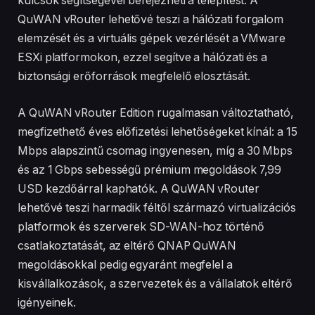
kulcsok segítségével befejezheti a telepítést. A
QuWAN vRouter lehetővé teszi a hálózati forgalom
elemzését és a virtuális gépek vezérlését a VMware
ESXi platformokon, ezzel segítve a hálózati és a
biztonsági erőforrások megfelelő elosztását.
A QuWAN vRouter Edition rugalmasan változtatható,
megfizethető éves előfizetési lehetőségeket kínál: a 15
Mbps alapszintű csomag ingyenesen, míg a 30 Mbps
és az 1 Gbps sebességű prémium megoldások 7,99
USD kezdőárral kaphatók. A QuWAN vRouter
lehetővé teszi harmadik féltől származó virtualizációs
platformok és szerverek SD-WAN-hoz történő
csatlakoztatását, az eltérő QNAP QuWAN
megoldásokkal pedig egyaránt megfelel a
kisvállalkozások, a szervezetek és a vállalatok eltérő
igényeinek.