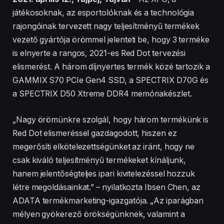
játékosoknak, az esportolóknak és a technológia
rajongóinak tervezett nagy teljesítményű termékek
vezető gyártója örömmel jelenteti be, hogy 3 terméke
is elnyerte a rangos, 2021-es Red Dot tervezési
elismerést. A három díjnyertes termék közé tartozik a
GAMMIX S70 PCIe Gen4 SSD, a SPECTRIX D70G és
a SPECTRIX D50 Xtreme DDR4 memóriakészlet.
„Nagy örömünkre szolgál, hogy három termékünk is
Red Dot elismeréssel gazdagodott, hiszen ez
megerősíti elkötelezettségünket az iránt, hogy ne
csak kiváló teljesítményű termékeket kínáljunk,
hanem jelentőségteljes ipari kivitelezéssel hozzuk
létre megoldásainkat.” – nyilatkozta Ibsen Chen, az
ADATA termékmarketing-igazgatója. „Az iparágban
mélyen gyökerező örökségünknek, valamint a