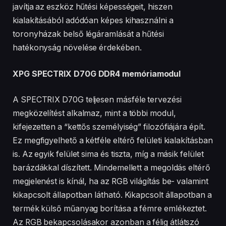
javítja az eszköz hűtési képességeit, hiszen
kialakításából adódóan képes kihasználni a
toronyházak belső légáramlását a hűtési
hatékonyság növelése érdekében.
XPG SPECTRIX D70G DDR4 memóriamodul
A SPECTRIX D70G teljesen másféle tervezési
megközelítést alkalmaz, mint a többi modul,
kifejezetten a “kettős személyiség” filozófiájára épít.
Ez megfigyelhető a kétféle eltérő felületi kialakításban
is. Az egyik felület sima és tiszta, míg a másik felület
barázdákkal díszített. Mindemellett a megoldás eltérő
megjelenést is kínál, ha az RGB világítás be- valamint
kikapcsolt állapotban látható. Kikapcsolt állapotban a
termék külső műanyag borítása a fémre emlékeztet.
Az RGB bekapcsolásakor azonban a félig átlátszó