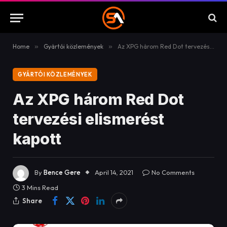
Home
»
Gyártói közlemények
»
Az XPG három Red Dot tervezési elismerést kapott
GYÁRTÓI KÖZLEMÉNYEK
Az XPG három Red Dot
tervezési elismerést
kapott
By
Bence Gere
April 14, 2021
No Comments
3 Mins Read
Share