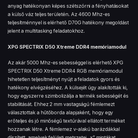
anyag hatékonyan képes szétszórni a fényhatásokat
a külső váz teljes területén. Az 4600 Mhz-es
teljesítménnyel is elérhető D70G hatékony megoldást
jelent a multitasking feladatokhoz.
XPG SPECTRIX D50 Xtreme DDR4 memóriamodul
Az akár 5000 Mhz-es sebességgel is elérhető XPG
SPECTRIX D50 Xtreme DDR4 RGB memóriamodul
hihetetlen teljesítményt nyújt a feladatok gyors és
hatékony elvégzéséhez. A külsejét úgy alakították ki,
hogy egyszerre szimbolizálja a termék sebességét és
stabilitását. Ehhez 2 mm vastagságú fémlemezt
választottak a hűtőborda alapjaként, hogy egy
erőteljes és jó minőségű textúrával ellátott terméket
hozzanak létre. A fémlemez v-alakú barázdákkal
díszített, amelyek felületi metszetei „x” mintákat