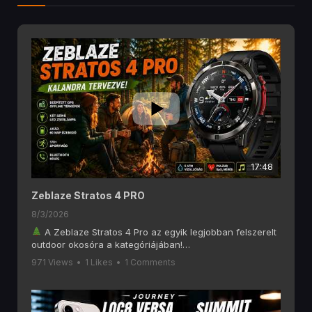
17:48
Zeblaze Stratos 4 PRO
8/3/2026
A Zeblaze Stratos 4 Pro az egyik legjobban felszerelt
outdoor okosóra a kategóriájában!
Ebben a videóban alaposan megnézzük, mit tud a
971 Views
•
1 Likes
•
1 Comments
Zeblaze Stratos 4 Pro, amely olyan funkciókat kínál, mint
a 6 GNSS-es GPS, offline térképek, AMOLED kijelző,
Bluetooth hívás, két színű LED zseblámpa, 170+
sportmód és akár 60 napos akkumulátoros üzemidő.