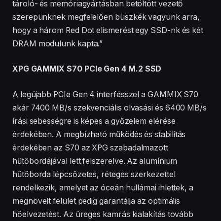
tároló- és memóriagyártásban betöltött vezető
szerepünknek megfelelően büszkék vagyunk arra,
hogy a három Red Dot elismerést egy SSD-nk és két
DRAM modulunk kapta.”
XPG GAMMIX S70 PCIe Gen 4 M.2 SSD
A legújabb PCIe Gen 4 interfésszel a GAMMIX S70
akár 7400 MB/s szekvenciális olvasási és 6400 MB/s
írási sebességre is képes a győzelem elérése
érdekében. A megbízható működés és stabilitás
érdekében az S70 az XPG szabadalmazott
hűtőbordájával lett felszerelve. Az alumínium
hűtőborda lépcsőzetes, réteges szerkezettel
rendelkezik, amelyet az óceán hullámai ihlettek, a
megnövelt felület pedig garantálja az optimális
hőelvezetést. Az üreges kamrás kialakítás tovább