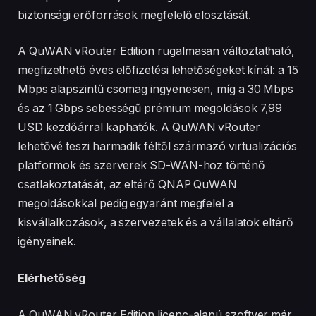
#pcgamer #pcbuild #i5 #tiktok #gamer
biztonsági erőforrások megfelelő elosztását.
#mechanickeyboard #for #foryou #foru #periféria
#hardware #hungary #newvideo #keyboard #youtube
#gaming #gamingsetup #follow #following #techtok
A QuWAN vRouter Edition rugalmasan változtatható,
#technology #case #gamergirl #new #good #goodthing
megfizethető éves előfizetési lehetőségeket kínál: a 15
#goodday #lonly #lonely #lonelylife #dream
#dreamsetup #gamingsetup #gamingdreams #dreams
Mbps alapszintű csomag ingyenesen, míg a 30 Mbps
#happyathome #respect #gift #giftideas #giftofgame
és az 1 Gbps sebességű prémium megoldások 7,99
#gifted #giftidea #lovest #forever #story #storytime
#lifestyle #lifehacks #lifetips #lifelessons #lifehackvideo
USD kezdőárral kaphatók. A QuWAN vRouter
#moment #moments #besttime #surprise #surprisegift
lehetővé teszi harmadik féltől származó virtualizációs
#ajándék #ajándékötlet #meglepetés #meglepetes
#fejlődés #buildpc #buildpcgaming #kihívás #challenge
platformok és szerverek SD-WAN-hoz történő
#foryoupage
csatlakoztatását, az eltérő QNAP QuWAN
megoldásokkal pedig egyaránt megfelel a
kisvállalkozások, a szervezetek és a vállalatok eltérő
igényeinek.
Elérhetőség
A QuWAN vRouter Edition licenc-alapú szoftver már