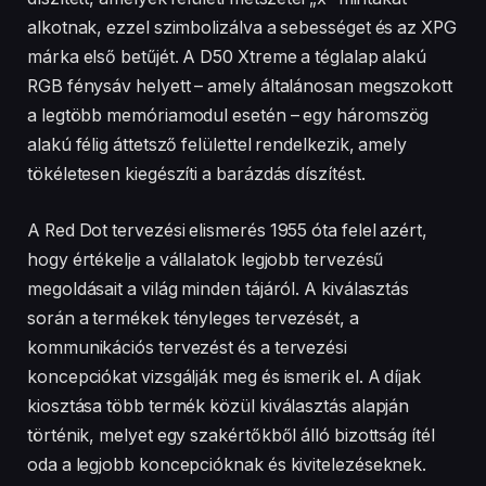
alkotnak, ezzel szimbolizálva a sebességet és az XPG
márka első betűjét. A D50 Xtreme a téglalap alakú
RGB fénysáv helyett – amely általánosan megszokott
a legtöbb memóriamodul esetén – egy háromszög
alakú félig áttetsző felülettel rendelkezik, amely
tökéletesen kiegészíti a barázdás díszítést.
A Red Dot tervezési elismerés 1955 óta felel azért,
hogy értékelje a vállalatok legjobb tervezésű
megoldásait a világ minden tájáról. A kiválasztás
során a termékek tényleges tervezését, a
kommunikációs tervezést és a tervezési
koncepciókat vizsgálják meg és ismerik el. A díjak
kiosztása több termék közül kiválasztás alapján
történik, melyet egy szakértőkből álló bizottság ítél
oda a legjobb koncepcióknak és kivitelezéseknek.