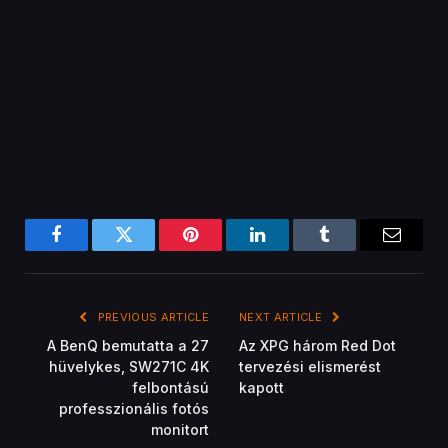
Facebook
Twitter
Pinterest
LinkedIn
Tumblr
Email
PREVIOUS ARTICLE
NEXT ARTICLE
A BenQ bemutatta a 27
Az XPG három Red Dot
hüvelykes, SW271C 4K
tervezési elismerést
felbontású
kapott
professzionális fotós
monitort