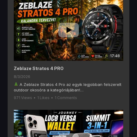
17:48
Zeblaze Stratos 4 PRO
8/3/2026
A Zeblaze Stratos 4 Pro az egyik legjobban felszerelt
outdoor okosóra a kategóriájában!
Ebben a videóban alaposan megnézzük, mit tud a
971 Views
•
1 Likes
•
1 Comments
Zeblaze Stratos 4 Pro, amely olyan funkciókat kínál, mint
a 6 GNSS-es GPS, offline térképek, AMOLED kijelző,
Bluetooth hívás, két színű LED zseblámpa, 170+
sportmód és akár 60 napos akkumulátoros üzemidő.
Ha szeretsz túrázni, kempingezni, futni vagy egyszerűen
egy hosszú üzemidejű okosórát keresel, akkor ezt a
videót érdemes végignézned!