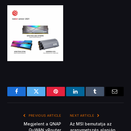
Facebook
Twitter
Pinterest
LinkedIn
Tumblr
Email
PREVIOUS ARTICLE
NEXT ARTICLE
Megjelent a QNAP
Az MSI bemutatja az
QuWAN vRouter
aranymetszés alapján