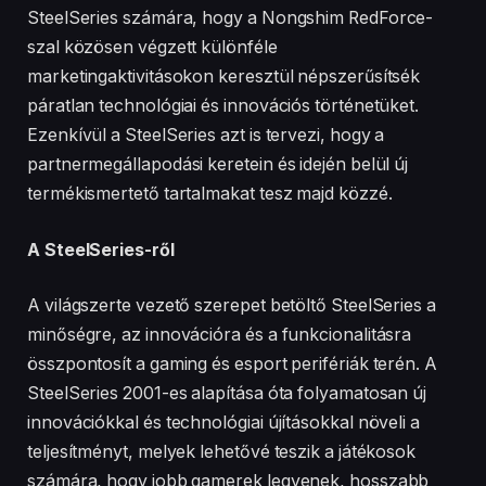
SteelSeries számára, hogy a Nongshim RedForce-
szal közösen végzett különféle
marketingaktivitásokon keresztül népszerűsítsék
páratlan technológiai és innovációs történetüket.
Ezenkívül a SteelSeries azt is tervezi, hogy a
partnermegállapodási keretein és idején belül új
termékismertető tartalmakat tesz majd közzé.
A SteelSeries-ről
A világszerte vezető szerepet betöltő SteelSeries a
minőségre, az innovációra és a funkcionalitásra
összpontosít a gaming és esport perifériák terén. A
SteelSeries 2001-es alapítása óta folyamatosan új
innovációkkal és technológiai újításokkal növeli a
teljesítményt, melyek lehetővé teszik a játékosok
számára, hogy jobb gamerek legyenek, hosszabb