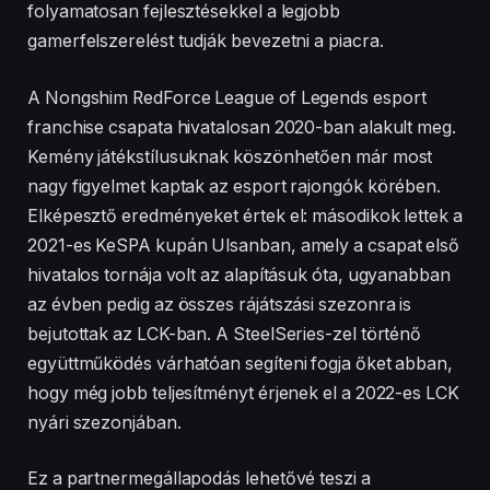
folyamatosan fejlesztésekkel a legjobb
gamerfelszerelést tudják bevezetni a piacra.
A Nongshim RedForce League of Legends esport
franchise csapata hivatalosan 2020-ban alakult meg.
Kemény játékstílusuknak köszönhetően már most
nagy figyelmet kaptak az esport rajongók körében.
Elképesztő eredményeket értek el: másodikok lettek a
2021-es KeSPA kupán Ulsanban, amely a csapat első
hivatalos tornája volt az alapításuk óta, ugyanabban
az évben pedig az összes rájátszási szezonra is
bejutottak az LCK-ban. A SteelSeries-zel történő
együttműködés várhatóan segíteni fogja őket abban,
hogy még jobb teljesítményt érjenek el a 2022-es LCK
nyári szezonjában.
Ez a partnermegállapodás lehetővé teszi a