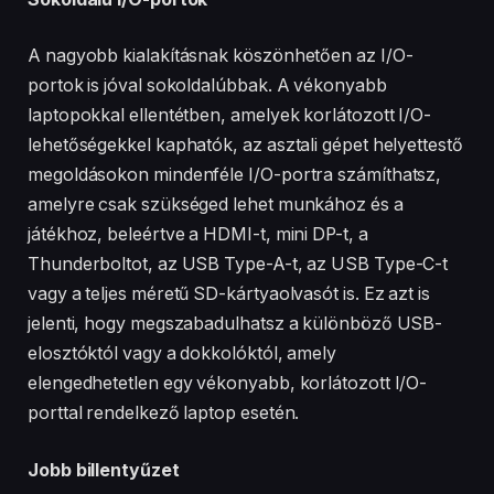
#goodday #lonly #lonely #lonelylife #dream
#dreamsetup #gamingsetup #gamingdreams #dreams
#happyathome #respect #gift #giftideas #giftofgame
A nagyobb kialakításnak köszönhetően az I/O-
#gifted #giftidea #lovest #forever #story #storytime
#lifestyle #lifehacks #lifetips #lifelessons #lifehackvideo
portok is jóval sokoldalúbbak. A vékonyabb
#moment #moments #besttime #surprise #surprisegift
laptopokkal ellentétben, amelyek korlátozott I/O-
#ajándék #ajándékötlet #meglepetés #meglepetes
#fejlődés #buildpc #buildpcgaming #kihívás #challenge
lehetőségekkel kaphatók, az asztali gépet helyettestő
#foryoupage
megoldásokon mindenféle I/O-portra számíthatsz,
amelyre csak szükséged lehet munkához és a
játékhoz, beleértve a HDMI-t, mini DP-t, a
Thunderboltot, az USB Type-A-t, az USB Type-C-t
vagy a teljes méretű SD-kártyaolvasót is. Ez azt is
jelenti, hogy megszabadulhatsz a különböző USB-
elosztóktól vagy a dokkolóktól, amely
elengedhetetlen egy vékonyabb, korlátozott I/O-
porttal rendelkező laptop esetén.
Jobb billentyűzet