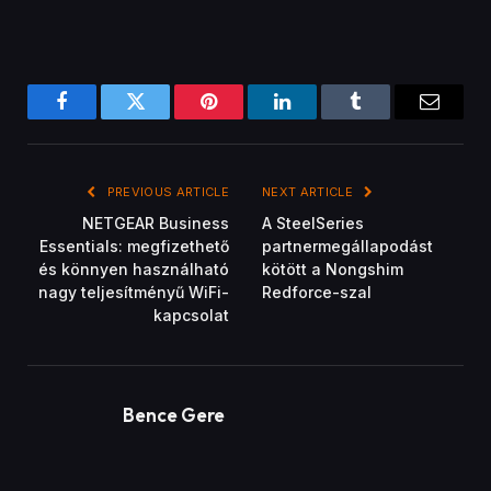
Facebook
Twitter
Pinterest
LinkedIn
Tumblr
Email
PREVIOUS ARTICLE
NEXT ARTICLE
NETGEAR Business
A SteelSeries
Essentials: megfizethető
partnermegállapodást
és könnyen használható
kötött a Nongshim
nagy teljesítményű WiFi-
Redforce-szal
kapcsolat
Bence Gere