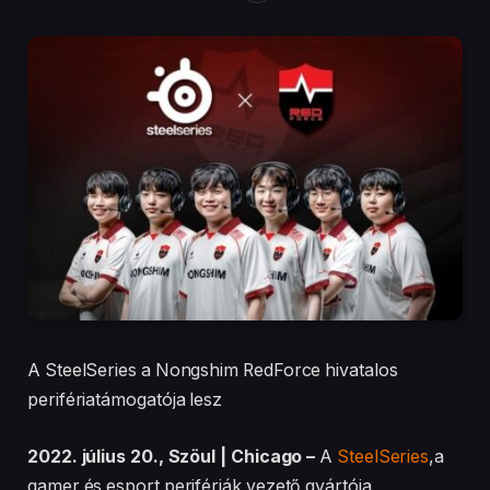
A SteelSeries a Nongshim RedForce hivatalos
perifériatámogatója lesz
2022. július 20., Szöul | Chicago –
A
SteelSeries
,a
gamer és esport perifériák vezető gyártója