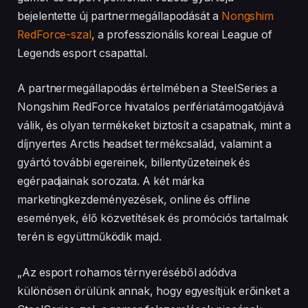
bejelentette új partnermegállapodását a
Nongshim
RedForce-szal
, a professzionális koreai League of
Legends esport csapattal.
A partnermegállapodás értelmében a SteelSeries a
Nongshim RedForce hivatalos perifériatámogatójává
válik, és olyan termékeket biztosít a csapatnak, mint a
díjnyertes Arctis headset termékcsalád, valamint a
gyártó további egereinek, billentyűzeteinek és
egérpadjainak sorozata. A két márka
marketingkezdeményezések, online és offline
események, élő közvetítések és promóciós tartalmak
terén is együttműködik majd.
„Az esport rohamos térnyeréséből adódva
különösen örülünk annak, hogy egyesítjük erőinket a