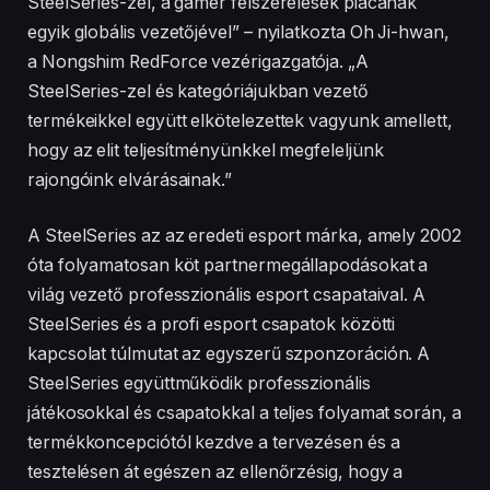
SteelSeries-zel, a gamer felszerelések piacának
egyik globális vezetőjével” – nyilatkozta Oh Ji-hwan,
a Nongshim RedForce vezérigazgatója. „A
SteelSeries-zel és kategóriájukban vezető
termékeikkel együtt elkötelezettek vagyunk amellett,
hogy az elit teljesítményünkkel megfeleljünk
rajongóink elvárásainak.”
A SteelSeries az az eredeti esport márka, amely 2002
óta folyamatosan köt partnermegállapodásokat a
világ vezető professzionális esport csapataival. A
SteelSeries és a profi esport csapatok közötti
kapcsolat túlmutat az egyszerű szponzoráción. A
SteelSeries együttműködik professzionális
játékosokkal és csapatokkal a teljes folyamat során, a
termékkoncepciótól kezdve a tervezésen és a
tesztelésen át egészen az ellenőrzésig, hogy a