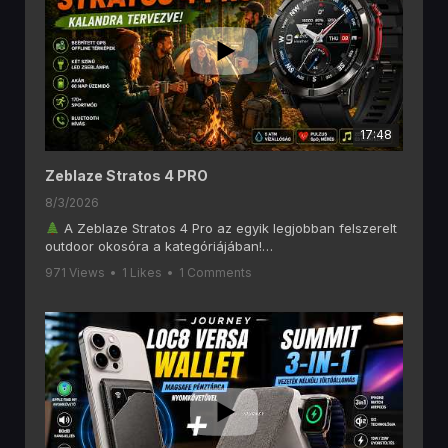
17:48
Zeblaze Stratos 4 PRO
8/3/2026
A Zeblaze Stratos 4 Pro az egyik legjobban felszerelt
outdoor okosóra a kategóriájában!
Ebben a videóban alaposan megnézzük, mit tud a
971 Views
•
1 Likes
•
1 Comments
Zeblaze Stratos 4 Pro, amely olyan funkciókat kínál, mint
a 6 GNSS-es GPS, offline térképek, AMOLED kijelző,
Bluetooth hívás, két színű LED zseblámpa, 170+
sportmód és akár 60 napos akkumulátoros üzemidő.
Ha szeretsz túrázni, kempingezni, futni vagy egyszerűen
egy hosszú üzemidejű okosórát keresel, akkor ezt a
videót érdemes végignézned!
A videóban többek között ezekről lesz szó:
1,43" AMOLED kijelző
Beépített GPS (6 GNSS rendszer)