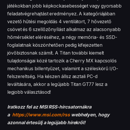
játékokban jobb képkockasebességet vagy gyorsabb
feladatvégrehajtást eredményez. A kategóriájában
vezető hűtési megoldás 4 ventilátort, 7 hővezető
csövet és 6 szellőzőnyílást alkalmaz az alacsonyabb
hőmérséklet eléréséhez, a négy memória- és SSD-
foglalatnak köszönhetően pedig kifejezetten
jövőbiztosnak számít. A Titan további kiemelt
tulajdonságai közé tartozik a Cherry MX kapcsolós
mechanikus billentyűzet, valamint a széleskörű I/O-
felszereltség. Ha készen állsz asztali PC-d
leváltására, akkor a legújabb Titan GT77 lesz a
legjobb választásod!
Iratkozz fel az MSI RSS-hírcsatornákra
a
https://www.msi.com/rss
webhelyen, hogy
azonnal értesülj a legújabb hírekről!