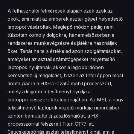
A felhasználói felmérések alapján ezek azok az
okok, ami miatt az emberek asztali gépet helyettestő
laptopot vásároltak. Meglepő módon pedig nem
túlzottan komoly dolgokra, hanem elsősorban a
rendszeres munkavégzésre és játékra használják
őket. Tehát ha te is értékeled azon szolgáltatásokat,
amelyeket az asztali számítógépeket helyettesítő
laptopok nyújtanak, akkor a legjobb időben
kereshetsz új megoldást, hiszen az Intel éppen most
dobta piacra a HX-sorozatú mobil processzort,
amely a legjobb teljesítményt nyújtja a
laptopprocesszorok kategóriájában. Az MSI, a nagy
teljesítményű laptopok vezető márkája nemrégiben
szintén bemutatta új zászlóshajóját, a HX-
processzorral felszerelt Titan GT77-et.
Csúcskategóriás asztali teljesítményt kínál, ami a