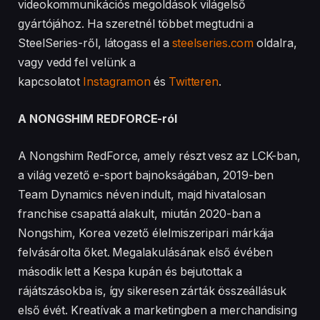
videokommunikációs megoldások világelső
gyártójához. Ha szeretnél többet megtudni a
SteelSeries-ről, látogass el a
steelseries.com
oldalra,
vagy vedd fel velünk a
kapcsolatot
Instagramon
és
Twitteren
.
A NONGSHIM REDFORCE-ról
A Nongshim RedForce, amely részt vesz az LCK-ban,
a világ vezető e-sport bajnokságában, 2019-ben
Team Dynamics néven indult, majd hivatalosan
franchise csapattá alakult, miután 2020-ban a
Nongshim, Korea vezető élelmiszeripari márkája
felvásárolta őket. Megalakulásának első évében
második lett a Kespa kupán és bejutottak a
rájátszásokba is, így sikeresen zárták összeállásuk
első évét. Kreatívak a marketingben a merchandising