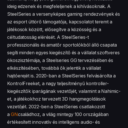
ideig edzenek és megfeleljenek a kihívásoknak. A
SteelSeries a versenyképes gaming rendezvények és
az esport úttörő támogatója, kapcsolatot teremt a
játékosok között, elősegítve a közösség és a
céltudatosság elérését. A SteelSeries-t
professzionális és amatőr sportolókból álló csapata
segíti minden egyes kiegészítő és a vállalat szoftveres
ökoszisztémája, a Steelseries GG tervezésében és
elkészítésében, továbbá ők jelentik a vállalat
hajtóerejét is. 2020-ban a SteelSeries felvásárolta a
KontrolFreeket, a nagy teljesítményű kontroller-
kiegészítők iparágának vezetőjét, valamint a Nahimic-
et, a játékokhoz tervezett 3D hangmegoldások
vezetőjét. 2022-ben a SteelSeries csatlakozott
a
GN
családhoz, a világ mintegy 100 országában
értékesített innovatív és intelligens audio- és