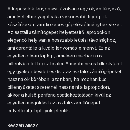
A kapcsolók lenyomási távolsága egy olyan tényező,
amelyet elhanyagolnak a vékonyabb laptopok
készítésekor, ami közepes gépelési élményhez vezet.
Az asztali számítógépet helyettesítő laptopokon
elegendő hely van a hosszabb leütési távolsághoz,
ami garantálja a kiváló lenyomási élményt. Ez az
egyetlen olyan laptop, amelyen mechanikus
billentyűzetet fogsz találni. A mechanikus billentyűzet
egy gyakori beviteli eszköz az asztali számítógépeket
használók körében, azonban, ha mechanikus
billentyűzetet szeretnél használni a laptopodon,
akkor a külső periféria csatlakoztatásán kívül az
egyetlen megoldást az asztali számítógépet
helyettesítő laptopok jelentik.
Készen állsz?