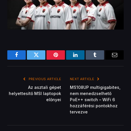
Facebook
Twitter
Pinterest
LinkedIn
Tumblr
Email
PREVIOUS ARTICLE
NEXT ARTICLE
Az asztali gépet
MS108UP multigigabites,
helyettesítő MSI laptopok
nem menedzselhető
előnyei
PoE++ switch – WiFi 6
hozzáférési pontokhoz
tervezve