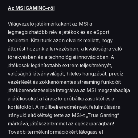
Az MSI GAMING-ről
Világvezető játékmárkaként az MSI a
legmegbízhatóbb név a játékok és az eSport
területén. Kitartunk azon elveink mellett, hogy
áttörést hozunk a tervezésben, a kiválóságra való
törekvésben és a technológiai innovációban. A
játékosok legáhítottabb extrém teljesítményét,
valósághű látványvilágát, hiteles hangzását, precíz
vezérlését és zökkenőmentes streaming funkcióit
játékberendezéseibe integrálva az MSI megszabadítja
a játékosokat a fárasztó próbálkozásoktól és a
korlátoktól. A múltbeli eredmények felülmúlására
irányuló eltökéltség tette az MSI-t „True Gaming”
márkává, játékszellemmel az egész iparágban!
További termékinformációkért látogass el