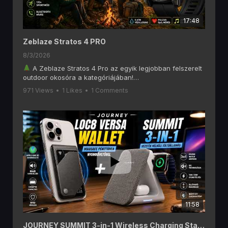
17:48
Zeblaze Stratos 4 PRO
8/3/2026
A Zeblaze Stratos 4 Pro az egyik legjobban felszerelt
outdoor okosóra a kategóriájában!
Ebben a videóban alaposan megnézzük, mit tud a
971 Views
•
1 Likes
•
1 Comments
Zeblaze Stratos 4 Pro, amely olyan funkciókat kínál, mint
a 6 GNSS-es GPS, offline térképek, AMOLED kijelző,
Bluetooth hívás, két színű LED zseblámpa, 170+
sportmód és akár 60 napos akkumulátoros üzemidő.
Ha szeretsz túrázni, kempingezni, futni vagy egyszerűen
egy hosszú üzemidejű okosórát keresel, akkor ezt a
videót érdemes végignézned!
A videóban többek között ezekről lesz szó:
1,43" AMOLED kijelző
Beépített GPS (6 GNSS rendszer)
Letölthető offline térképek
Bluetooth telefonhívás
11:58
Pulzus- és SpO₂ mérés
170+ sportmód
Két színű LED zseblámpa
JOURNEY SUMMIT 3-in-1 Wireless Charging Station és LOC8 MagSafe Finder Wallet and Stand