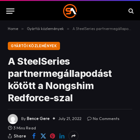
Home
»
Gyártói közlemények
»
A SteelSeries partnermegállapodást kötött a Nongshim Redforce-szal
GYÁRTÓI KÖZLEMÉNYEK
A SteelSeries
partnermegállapodást
kötött a Nongshim
Redforce-szal
By
Bence Gere
July 21, 2022
No Comments
3 Mins Read
Share