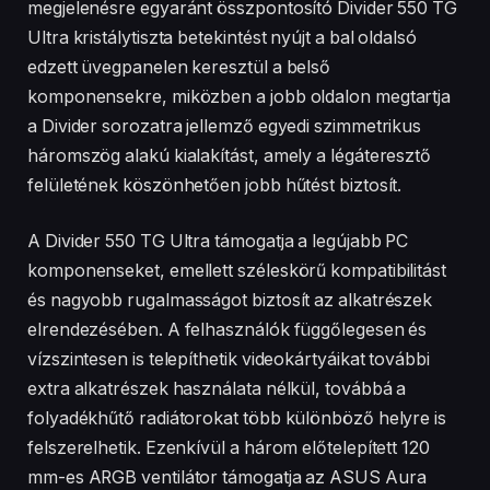
megjelenésre egyaránt összpontosító Divider 550 TG
Ultra kristálytiszta betekintést nyújt a bal oldalsó
edzett üvegpanelen keresztül a belső
komponensekre, miközben a jobb oldalon megtartja
a Divider sorozatra jellemző egyedi szimmetrikus
háromszög alakú kialakítást, amely a légáteresztő
felületének köszönhetően jobb hűtést biztosít.
A Divider 550 TG Ultra támogatja a legújabb PC
komponenseket, emellett széleskörű kompatibilitást
és nagyobb rugalmasságot biztosít az alkatrészek
elrendezésében. A felhasználók függőlegesen és
vízszintesen is telepíthetik videokártyáikat további
extra alkatrészek használata nélkül, továbbá a
folyadékhűtő radiátorokat több különböző helyre is
felszerelhetik. Ezenkívül a három előtelepített 120
mm-es ARGB ventilátor támogatja az ASUS Aura