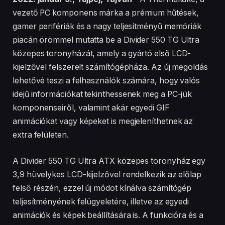
vezető PC komponens márka a prémium hűtések,
gamer perifériák és a nagy teljesítményű memóriák
piacán örömmel mutatta be a Divider 550 TG Ultra
közepes toronyházát, amely a gyártó első LCD-
kijelzővel felszerelt számítógépháza. Az új megoldás
lehetővé teszi a felhasználók számára, hogy valós
idejű információkat tekinthessenek meg a PC-jük
komponenseiről, valamint akár egyedi GIF
animációkat vagy képeket is megjeleníthetnek az
extra felületen.
A Divider 550 TG Ultra ATX közepes toronyház egy
3,9 hüvelykes LCD-kijelzővel rendelkezik az előlap
felső részén, ezzel új módot kínálva számítógép
teljesítményének felügyeletére, illetve az egyedi
animációk és képek beállítására is. A funkcióra és a