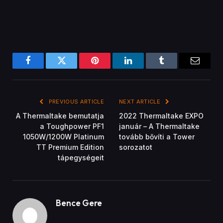
Bence Gere
Related
Posts
GYÁRTÓI KÖZLEMÉNYEK
A Tenda bejelentette a négy antennával
rendelkező WiFi jelerősítőjét
November 21, 2022
GYÁRTÓI KÖZLEMÉNYEK
A Tenda bemutatta a 4G180 és 4G185 mobil
routerek legújabb változatait
November 21, 2022