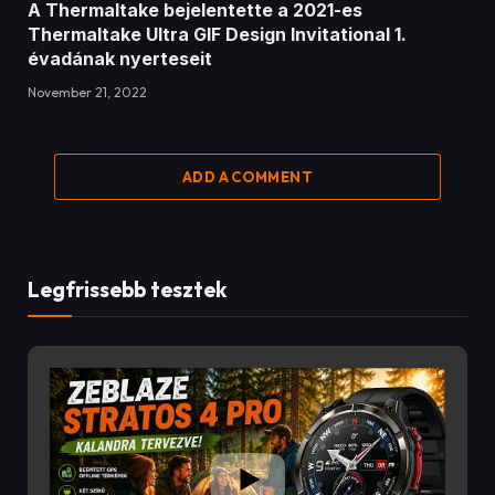
17:48
Zeblaze Stratos 4 PRO
8/3/2026
A Zeblaze Stratos 4 Pro az egyik legjobban felszerelt
outdoor okosóra a kategóriájában!
Ebben a videóban alaposan megnézzük, mit tud a
982 Views
•
1 Likes
•
1 Comments
Zeblaze Stratos 4 Pro, amely olyan funkciókat kínál, mint
a 6 GNSS-es GPS, offline térképek, AMOLED kijelző,
Bluetooth hívás, két színű LED zseblámpa, 170+
sportmód és akár 60 napos akkumulátoros üzemidő.
Ha szeretsz túrázni, kempingezni, futni vagy egyszerűen
egy hosszú üzemidejű okosórát keresel, akkor ezt a
videót érdemes végignézned!
A videóban többek között ezekről lesz szó:
1,43" AMOLED kijelző
Beépített GPS (6 GNSS rendszer)