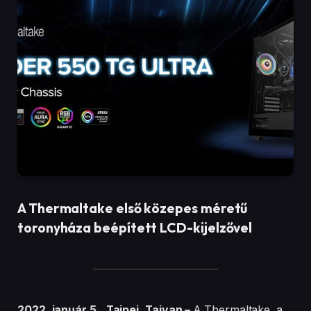
A Thermaltake első közepes méretű
toronyháza beépített LCD-kijelzővel
2022. január 5., Tajpej, Tajvan –
A Thermaltake, a