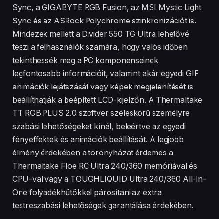
Sync, a GIGABYTE RGB Fusion, az MSI Mystic Light
Sync és az ASRock Polychrome szinkronizációt is.
Mindezek mellett a Divider 550 TG Ultra lehetővé
teszi a felhasználók számára, hogy valós időben
tekinthessék meg a PC komponenseinek
legfontosabb információit, valamint akár egyedi GIF
animációk lejátszását vagy képek megjelenítését is
beállíthatják a beépített LCD-kijelzőn. A Thermaltake
TT RGB PLUS 2.0 szoftver széleskörű személyre
szabási lehetőségeket kínál, beleértve az egyedi
fényeffektek és animációk beállítását. A legjobb
élmény érdekében a toronyházat érdemes a
Thermaltake Floe RC Ultra 240/360 memóriával és
CPU-val vagy a TOUGHLIQUID Ultra 240/360 All-In-
One folyadékhűtőkkel párosítani az extra
testreszabási lehetőségek garantálása érdekében.