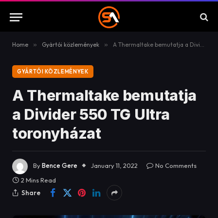
Home
»
Gyártói közlemények
»
A Thermaltake bemutatja a Divider 550 TG Ultra toronyházat
GYÁRTÓI KÖZLEMÉNYEK
A Thermaltake bemutatja
a Divider 550 TG Ultra
toronyházat
By
Bence Gere
January 11, 2022
No Comments
2 Mins Read
Share