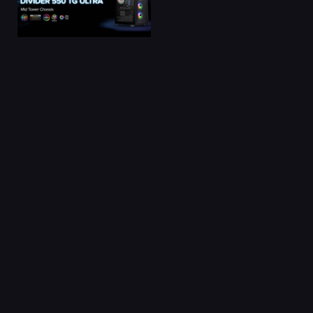
Facebook
Twitter
Pinterest
LinkedIn
Tumblr
Email
PREVIOUS ARTICLE
NEXT ARTICLE
A Thermaltake bemutatja
2022 Thermaltake EXPO
a Toughpower PF1
január – A Thermaltake
1050W/1200W Platinum
tovább bővíti a Tower
TT Premium Edition
sorozatot
tápegységeit