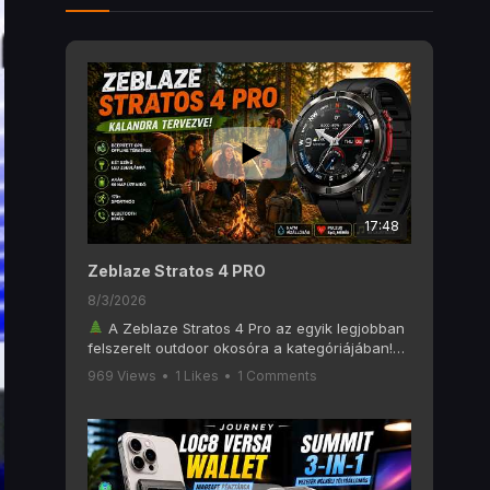
17:48
Zeblaze Stratos 4 PRO
8/3/2026
A Zeblaze Stratos 4 Pro az egyik legjobban
felszerelt outdoor okosóra a kategóriájában!
Ebben a videóban alaposan megnézzük, mit
969 Views
•
1 Likes
•
1 Comments
tud a Zeblaze Stratos 4 Pro, amely olyan
funkciókat kínál, mint a 6 GNSS-es GPS, offline
térképek, AMOLED kijelző, Bluetooth hívás, két
színű LED zseblámpa, 170+ sportmód és akár
60 napos akkumulátoros üzemidő.
Ha szeretsz túrázni, kempingezni, futni vagy