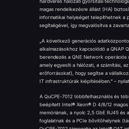
hardveres hálózati gyorsítási technológi
magas rendelkezésre állást (HA) biztosít
informatikai helyiséget telepíthetnek 
segítségével, így megvalósítva a zavart
„A következő generációs adatközpontok
alkalmazásokhoz kapcsolódó a QNAP QuCP
berendezés a QNE Network operációs re
amely egyesíti a hálózati, a számítási, a
erőforrásokat), hogy segítse a vállalk
IT infrastruktúrák kiépítésében.” – ny
A QuCPE-7012 többfelhasználós és többf
beépített Intel® Xeon® D 4/8/12 magos
memóriának, a nyolc 2,5 GbE RJ45 és a
foglalatnak és a PCIe bővítőhelynek (t
QuCPE-7012 támogatja az Intel® QAT in