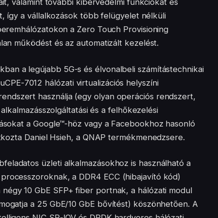
áit, valamint további kibervédelmi funkciókat és
, így a vállalkozások több felügyelet nélküli
a peremhálózatokon a Zero Touch Provisioning
alan működést és az automatizált kezelést.
ban a legújabb 5G-s és élvonalbeli számítástechnikai
E-7012 hálózati virtualizációs helyszíni
ndszert használja (egy olyan operációs rendszert,
z alkalmazásszolgáltatási és a felhőkezelési
ozásokat a Google™-höz vagy a Facebookhoz hasonló
ilatkozta Daniel Hsieh, a QNAP termékmenedzsere.
eladatos üzleti alkalmazásokhoz is használható a
 processzoroknak, a DDR4 ECC (hibajavító kód)
 négy 10 GbE SFP+ fiber portnak, a hálózati modul
ámogatja a 25 GbE/10 GbE bővítést) köszönhetően. A
telligens NIC SR-IOV és DPDK hardveres hálózati