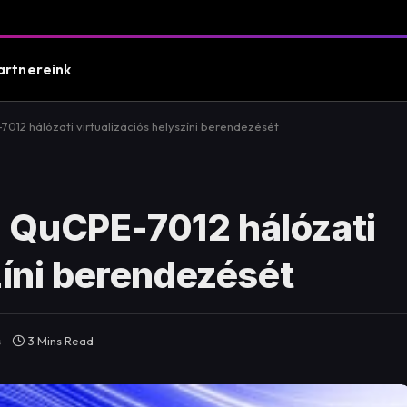
artnereink
12 hálózati virtualizációs helyszíni berendezését
 QuCPE-7012 hálózati
zíni berendezését
s
3 Mins Read