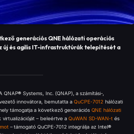
kező generációs QNE hálózati operációs
új és agilis IT-infrastruktúrák telepítését a
 QNAP® Systems, Inc. (QNAP), a számítási-,
 vezető innovátora, bemutatta a
QuCPE-7012
hálózati
 amely támogatja a következő generációs
QNE hálózati
k virtualizációját – beleértve a
QuWAN SD-WAN-t
és
rmot
– támogató QuCPE-7012 integrálja az Intel®