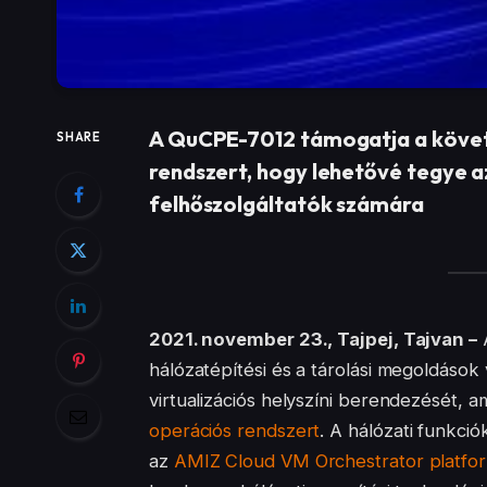
A QuCPE-7012 támogatja a követ
SHARE
rendszert, hogy lehetővé tegye az 
felhőszolgáltatók számára
2021. november 23., Tajpej, Tajvan –
A
hálózatépítési és a tárolási megoldások
virtualizációs helyszíni berendezését,
operációs rendszert
. A hálózati funkció
az
AMIZ Cloud VM Orchestrator platfo