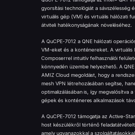
gyorsítási technológiát a sávszélesség é
virtuális gép (VM) és virtuális hálózat
átviteli hatékonyságának növeléséhez.
A QuCPE-7012 a QNE hálózati operációs
VM-eket és a konténereket. A virtuális 
Composerrel intuitív felhasználói felül
könnyedén üzembe helyezhető. A QNE
AMIZ Cloud megoldást, hogy a rendszer
mesh VPN létrehozásában segítse, hanem
optimalizálásában is, így megvalósítva a
gépek és konténeres alkalmazások távo
A QuCPE-7012 támogatja az Active-Stan
host készülékről történő feladatátvéte
amely ugyanazokkal a szolgáltatásokkal 