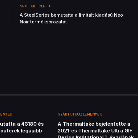
NEXT ARTICLE
A SteelSeries bemutatta a limitált kiadású Neo
Noir terméksorozatát
MÉNYEK
GYÁRTÓI KÖZLEMÉNYEK
utatta a 4G180 és
A Thermaltake bejelentette a
routerek legújabb
2021-es Thermaltake Ultra GIF
Design Invitational 1. évadának