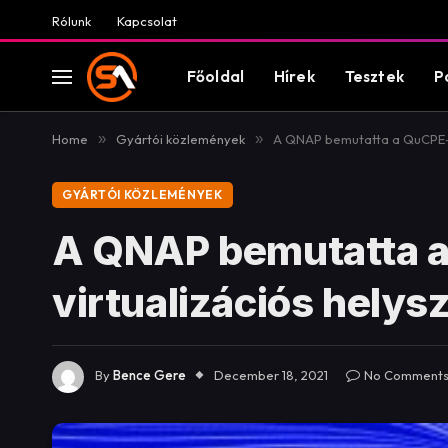
Rólunk
Kapcsolat
Főoldal
Hírek
Tesztek
P
Home
»
Gyártói közlemények
»
A QNAP bemutatta a QuCPE-70
GYÁRTÓI KÖZLEMÉNYEK
A QNAP bemutatta a
virtualizációs helys
By
Bence Gere
December 18, 2021
No Comment