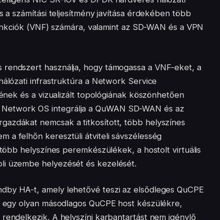
s a számítási teljesítmény javítása érdekében több
i funkciók (VNF) számára, valamint az SD-WAN és a VPN
 rendszert használja, hogy támogassa a VNF-eket, a
hálózati infrastruktúra a Network Service
etének és a vizualizált topológiának köszönhetően
 Network OS integrálja a QuWAN SD-WAN és az
gazdákat nemcsak a titkosított, több helyszínes
 a felhőn keresztüli átviteli sávszélesség
 több helyszínes peremkészülékek, a hostolt virtuális
li üzembe helyezését és kezelését.
dby HA-t, amely lehetővé teszi az elsődleges QuCPE
lt egy olyan másodlagos QuCPE host készülékre,
rendelkezik. A helyszíni karbantartást nem igénylő