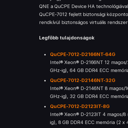
QNE a QuCPE Device HA technológiával ga
QuCPE-7012 fejlett biztonsági központot
rendkívül biztonságos virtuális rendsz
Legfőbb tulajdonságok
QuCPE-7012-D2166NT-64G
Intel® Xeon® D-2166NT 12 magos/2
GHz-ig), 64 GB DDR4 ECC memória
QuCPE-7012-D2146NT-32G
Intel® Xeon® D-2146NT 8 magos/16
GHz-ig), 32 GB DDR4 ECC memória
QuCPE-7012-D2123IT-8G
Intel® Xeon® D-2123IT 4 magos/8 
ig), 8 GB DDR4 ECC memória (2 x 