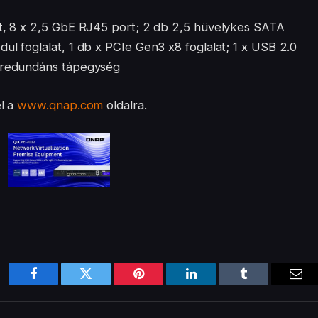
rt, 8 x 2,5 GbE RJ45 port; 2 db 2,5 hüvelykes SATA
ul foglalat, 1 db x PCIe Gen3 x8 foglalat; 1 x USB 2.0
s redundáns tápegység
el a
www.qnap.com
oldalra.
Facebook
Twitter
Pinterest
LinkedIn
Tumblr
Ema