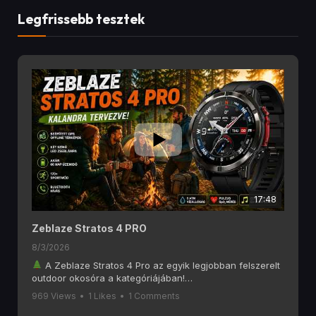
Legfrissebb tesztek
17:48
Zeblaze Stratos 4 PRO
8/3/2026
A Zeblaze Stratos 4 Pro az egyik legjobban felszerelt
outdoor okosóra a kategóriájában!
Ebben a videóban alaposan megnézzük, mit tud a
969 Views
•
1 Likes
•
1 Comments
Zeblaze Stratos 4 Pro, amely olyan funkciókat kínál, mint
a 6 GNSS-es GPS, offline térképek, AMOLED kijelző,