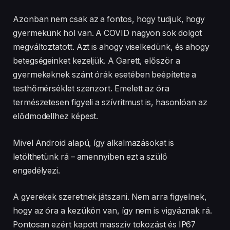
Azonban nem csak az a fontos, hogy tudjuk, hogy
gyermekünk hol van. A COVID nagyon sok dolgot
megváltoztatott. Azt is ahogy viselkedünk, és ahogy
betegségeinket kezeljük. A Garett, először a
gyermekeknek szánt órák esetében beépítette a
testhőmérséklet szenzort. Emelett az óra
természetesen figyeli a szívritmust is, hasonlóan az
elődmodellhez képest.
Mivel Android alapú, így alkalmazásokat is
letölthetünk rá – amennyiben ezt a szülő
engedélyezi.
A gyerekek szeretnek játszani. Nem arra figyelnek,
hogy az óra a kezükön van, így nem is vigyáznak rá.
Pontosan ezért kapott masszív tokozást és IP67