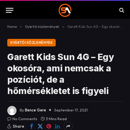
Home
»
Gyártói közlemények
»
Garett Kids Sun 4G – Egy okosóra, ami nemcsak a pozíciót, de a hőmérsékletet is figyeli
GYÁRTÓI KÖZLEMÉNYEK
Garett Kids Sun 4G – Egy
okosóra, ami nemcsak a
pozíciót, de a
hőmérsékletet is figyeli
By
Bence Gere
September 17, 2021
No Comments
3 Mins Read
Share