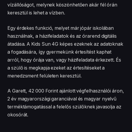
vízállóságot, melynek köszönhetően akár fél órán
keresztül is lehet a vízben.
Egy érdekes funkció, melyet már jópár iskolában
használnak, a házifeladatok és az órarend digitális
átadása. A Kids Sun 4G képes ezeknek az adatoknak
a fogadására, így gyermekünk értesítést kaphat
arról, hogy órája van, vagy házifeladata érkezett. És
a szülő is megkapja ezeket az értesítéseket a
menedzsment felületen keresztül.
A Garett, 42 000 Forint ajánlott végfelhasználói áron,
2 év magyarországi garanciával és magyar nyelvű
terméktámogatással a felelős szülőknek javasolja az
okosórát.