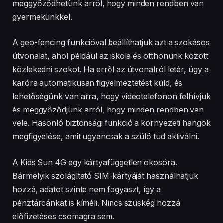
meggyőződhetünk arról, hogy minden rendben van
gyermekünkkel.
A geo-fencing funkcióval beállíthatjuk azt a szokásos
útvonalat, ahol például az iskola és otthonunk között
közlekedni szokot. Ha erről az útvonalról letér, úgy a
karóra automatikusan figyelmeztetést küld, és
lehetőségünk van arra, hogy videotelefonon felhívjuk
és meggyőződjünk arról, hogy minden rendben van
vele. Hasonló biztonsági funkció a környezeti hangok
megfigyelése, amit ugyancsak a szülő tud aktiválni.
A Kids Sun 4G egy kártyafüggetlen okosóra.
Bármelyik szolágltató SIM-kártyáját használhatjuk
hozzá, adatot szinte nem fogyaszt, így a
pénztárcánkat is kíméli. Nincs szüskég hozzá
előfizetéses csomagra sem.