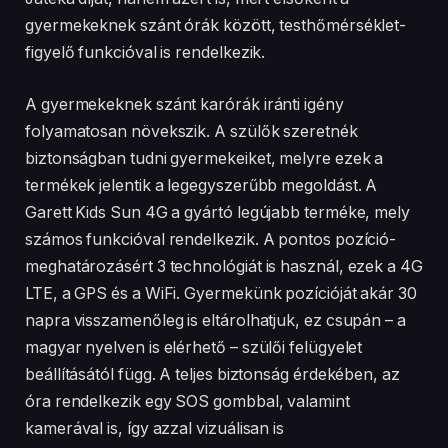
gyermekeknek szánt órák között, testhőmérséklet-
figyelő funkcióval is rendelkezik.
A gyermekeknek szánt karórák iránti igény
folyamatosan növekszik. A szülők szeretnék
biztonságban tudni gyermekeiket, melyre ezek a
termékek jelentik a legegyszerűbb megoldást. A
Garett Kids Sun 4G a gyártó legújabb terméke, mely
számos funkcióval rendelkezik. A pontos pozíció-
meghatározásért 3 technológiát is használ, ezek a 4G
LTE, a GPS és a WiFi. Gyermekünk pozícióját akár 30
napra visszamenőleg is eltárolhatjuk, ez csupán – a
magyar nyelven is elérhető – szülői felügyelet
beállításától függ. A teljes biztonság érdekében, az
óra rendelkezik egy SOS gombbal, valamint
kamerával is, így azzal vizuálisan is