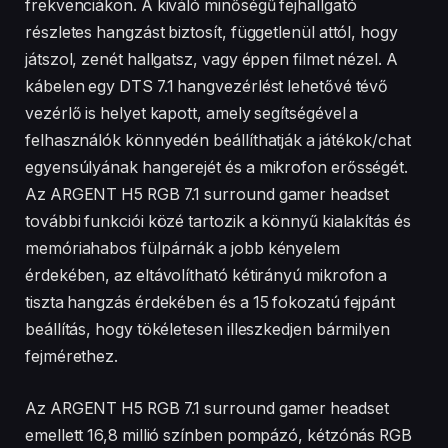
frekvenciákon. A kiváló minőségű fejhallgató
részletes hangzást biztosít, függetlenül attól, hogy
játszol, zenét hallgatsz, vagy éppen filmet nézel. A
kábelen egy DTS 7.1 hangvezérlést lehetővé tévő
vezérlő is helyet kapott, amely segítségével a
felhasználók könnyedén beállíthatják a játékok/chat
egyensúlyának hangerejét és a mikrofon erősségét.
Az ARGENT H5 RGB 7.1 surround gamer headset
további funkciói közé tartozik a könnyű kialakítás és
memóriahabos fülpárnák a jobb kényelem
érdekében, az eltávolítható kétirányú mikrofon a
tiszta hangzás érdekében és a 15 fokozatú fejpánt
beállítás, hogy tökéletesen illeszkedjen bármilyen
fejmérethez.
Az ARGENT H5 RGB 7.1 surround gamer headset
emellett 16,8 millió színben pompázó, kétzónás RGB