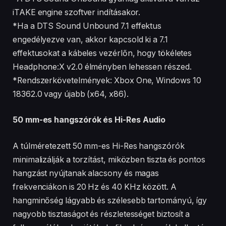
iTAKE engine szoftver indításakor.
*Ha a DTS Sound Unbound 7.1 effektus
engedélyezve van, akkor kapcsold ki a 7.1
effektusokat a kábeles vezérlőn, hogy tökéletes
Headphone:X v2.0 élményben lehessen részed.
*Rendszerkövetelmények: Xbox One, Windows 10
18362.0 vagy újabb (x64, x86).
50 mm-es hangszórók és Hi-Res Audio
A túlméretezett 50 mm-es Hi-Res hangszórók
minimalizálják a torzítást, miközben tiszta és pontos
hangzást nyújtanak alacsony és magas
frekvenciákon is 20 Hz és 40 KHz között. A
hangminőség lágyabb és szélesebb tartományú, így
nagyobb tisztaságot és részletességet biztosít a