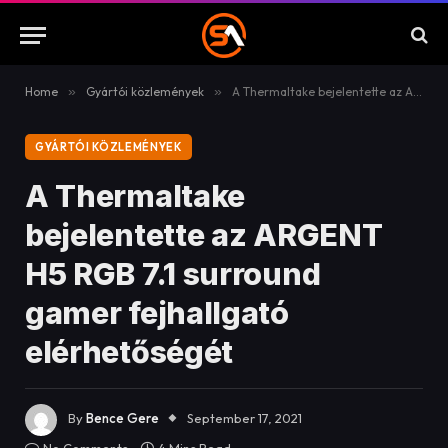
Home
»
Gyártói közlemények
»
A Thermaltake bejelentette az ARGENT H5 RGB 7.1 surround gamer fejhallgató elérhetőségét
GYÁRTÓI KÖZLEMÉNYEK
A Thermaltake
bejelentette az ARGENT
H5 RGB 7.1 surround
gamer fejhallgató
elérhetőségét
By
Bence Gere
September 17, 2021