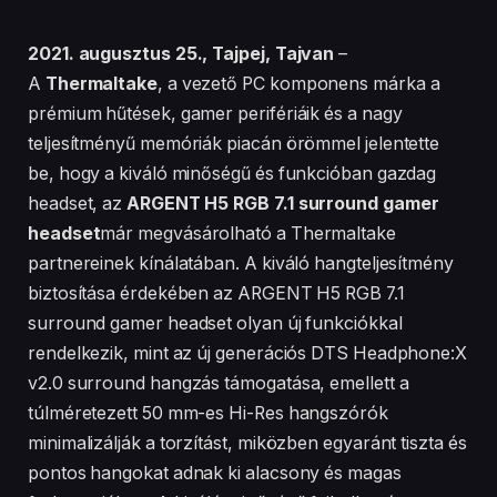
2021. augusztus 25., Tajpej, Tajvan
–
A
Thermaltake
, a vezető PC komponens márka a
prémium hűtések, gamer perifériáik és a nagy
teljesítményű memóriák piacán örömmel jelentette
be, hogy a kiváló minőségű és funkcióban gazdag
headset, az
ARGENT H5 RGB 7.1 surround gamer
headset
már megvásárolható a Thermaltake
partnereinek kínálatában. A kiváló hangteljesítmény
biztosítása érdekében az ARGENT H5 RGB 7.1
surround gamer headset olyan új funkciókkal
rendelkezik, mint az új generációs DTS Headphone:X
v2.0 surround hangzás támogatása, emellett a
túlméretezett 50 mm-es Hi-Res hangszórók
minimalizálják a torzítást, miközben egyaránt tiszta és
pontos hangokat adnak ki alacsony és magas