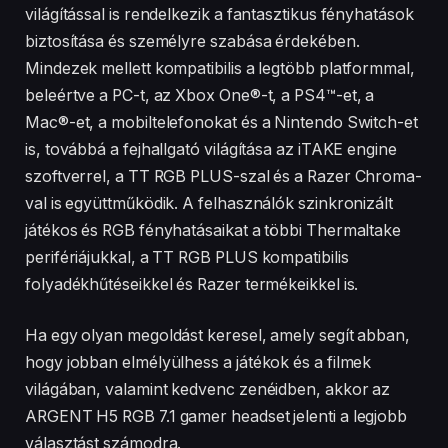
világítással is rendelkezik a fantasztikus fényhatások
biztosítása és személyre szabása érdekében.
Mindezek mellett kompatibilis a legtöbb platformmal,
beleértve a PC-t, az Xbox One®-t, a PS4™-et, a
Mac®-et, a mobiltelefonokat és a Nintendo Switch-et
is, továbbá a fejhallgató világítása az iTAKE engine
szoftverrel, a TT RGB PLUS-szal és a Razer Chroma-
val is együttműködik. A felhasználók szinkronizált
játékos és RGB fényhatásaikat a többi Thermaltake
perifériájukkal, a TT RGB PLUS kompatibilis
folyadékhűtéseikkel és Razer termékeikkel is.
Ha egy olyan megoldást keresel, amely segít abban,
hogy jobban elmélyülhess a játékok és a filmek
világában, valamint kedvenc zenéidben, akkor az
ARGENT H5 RGB 7.1 gamer headset jelenti a legjobb
választást számodra.