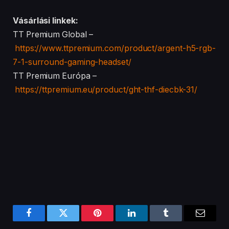
Vásárlási linkek:
TT Premium Global –
https://www.ttpremium.com/product/argent-h5-rgb-
7-1-surround-gaming-headset/
TT Premium Európa –
https://ttpremium.eu/product/ght-thf-diecbk-31/
Facebook
Twitter
Pinterest
LinkedIn
Tumblr
Email