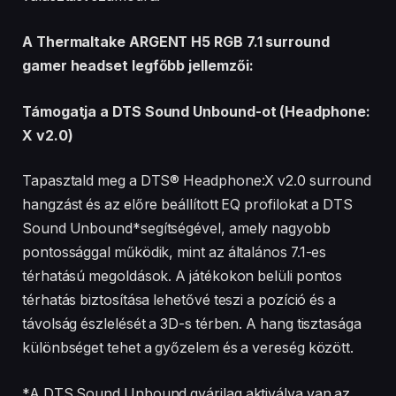
A Thermaltake ARGENT H5 RGB 7.1 surround
gamer headset legfőbb jellemzői:
Támogatja a DTS Sound Unbound-ot (Headphone:
X v2.0)
Tapasztald meg a DTS® Headphone:X v2.0 surround
hangzást és az előre beállított EQ profilokat a DTS
Sound Unbound*segítségével, amely nagyobb
pontossággal működik, mint az általános 7.1-es
térhatású megoldások. A játékokon belüli pontos
térhatás biztosítása lehetővé teszi a pozíció és a
távolság észlelését a 3D-s térben. A hang tisztasága
különbséget tehet a győzelem és a vereség között.
*A DTS Sound Unbound gyárilag aktiválva van az