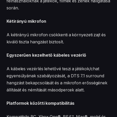
felhasználóknak a játékok, filmek és zenék hallgatása
során.
Kétirányú mikrofon
A kétirányú mikrofon csökkenti a környezeti zajt és
kiváló tiszta hangzást biztosít.
Egyszerűen kezelhető kábeles vezérlő
A kábeles vezérlés lehetővé teszi a játékok/chat
egyensúlyának szabályozását, a DTS 7.1 surround
hangzást bekapcsolását és a mikrofon erősségének
állítását és némítását másodpercek alatt.
Platformok közötti kompatibilitás
Kompatibilis PC, Xbox One®, PS4™, Mac®, mobil és