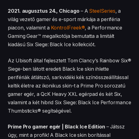
2021. augusztus 24., Chicago
– A
SteelSeries
, a
világ vezető gamer és e-sport márkája a periféria
piacon, valamint a
KontrolFreek®
, a Performance
Gaming Gear™ megalkotója bemutatta a limitált
kiadású Six Siege: Black Ice kollekciót.
Az Ubisoft által fejlesztett Tom Clancy’s Rainbow Six®
Siege-ben látott eredeti Black Ice skin ihlette
perifériák átlátszó, sarkvidéki kék színösszeállítással
keltik életre az ikonikus skin-t a Prime Pro sorozatú
gamer egér, a QcK Heavy XXL egérpad és két Six,
valamint a két hibrid Six Siege: Black Ice Performance
Thumbsticks® segítségével.
Prime Pro gamer egér | Black Ice Edition
– Játssz
úgy, mint a profik! A Black Ice skin borítással