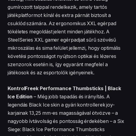
gumírozott talppal rendelkezik, amely tartós
játékplatformot kínál és extra párnát biztosít a
csuklód számára. Az ergonomikus XXL egérpad
tökéletes megoldást jelent minden játékhoz. A
SteelSeries XXL gamer egérpadjait sűrű szövésű
mikroszálas és sima felület jellemzi, hogy optimális
követési pontosságot nyújtson optikai és lézeres
szenzorok esetén is, így egyaránt megfelel a
játékosok és az esportolók igényeinek.
KontrolFreek Performance Thumbsticks | Black
Ice Edition
– Még jobb tapadás és irányítás. A
legendás Black Ice skin a gyári kontrollerek joy-
karjainak 13,25 mm-es magasságával ötvözve – a
nagyobb ívtávolság és pontosság érdekében – a Six
Siege: Black Ice Performance Thumbsticks