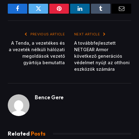
Facebook
Twitter
Pinterest
LinkedIn
Tumblr
Email
PREVIOUS ARTICLE
NEXT ARTICLE
A Tenda, a vezetékes és
A továbbfejlesztett
a vezeték nélküli hálózati
NETGEAR Armor
megoldások vezető
következő generációs
gyártója bemutatta
védelmet nyújt az otthoni
eszközök számára
Bence Gere
Related
Posts