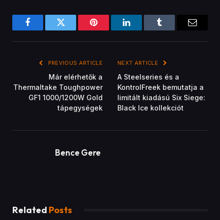
Facebook
Twitter
Pinterest
LinkedIn
Tumblr
Email
PREVIOUS ARTICLE
NEXT ARTICLE
Már elérhetők a
A Steelseries és a
Thermaltake Toughpower
KontrolFreek bemutatja a
GF1 1000/1200W Gold
limitált kiadású Six Siege:
tápegységek
Black Ice kollekciót
Bence Gere
Related
Posts