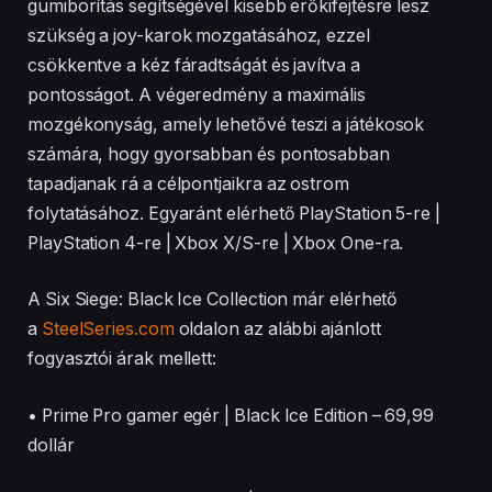
gumiborítás segítségével kisebb erőkifejtésre lesz
szükség a joy-karok mozgatásához, ezzel
csökkentve a kéz fáradtságát és javítva a
pontosságot. A végeredmény a maximális
mozgékonyság, amely lehetővé teszi a játékosok
számára, hogy gyorsabban és pontosabban
tapadjanak rá a célpontjaikra az ostrom
folytatásához. Egyaránt elérhető PlayStation 5-re |
PlayStation 4-re | Xbox X/S-re | Xbox One-ra.
A Six Siege: Black Ice Collection már elérhető
a
SteelSeries.com
oldalon az alábbi ajánlott
fogyasztói árak mellett:
• Prime Pro gamer egér | Black Ice Edition – 69,99
dollár