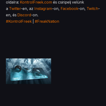
oldalra:
KontrolFreek.com
és csiripelj velünk
a
Twitter
-en, az
Instagram
-on,
Facebook
-on,
Twitch
-
en, és
Discord
-on.
#KontrolFreek
|
#FreakNation