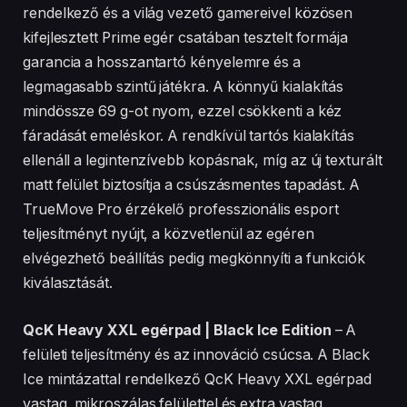
rendelkező és a világ vezető gamereivel közösen
kifejlesztett Prime egér csatában tesztelt formája
garancia a hosszantartó kényelemre és a
legmagasabb szintű játékra. A könnyű kialakítás
mindössze 69 g-ot nyom, ezzel csökkenti a kéz
fáradását emeléskor. A rendkívül tartós kialakítás
ellenáll a legintenzívebb kopásnak, míg az új texturált
matt felület biztosítja a csúszásmentes tapadást. A
TrueMove Pro érzékelő professzionális esport
teljesítményt nyújt, a közvetlenül az egéren
elvégezhető beállítás pedig megkönnyíti a funkciók
kiválasztását.
QcK Heavy XXL egérpad | Black Ice Edition
– A
felületi teljesítmény és az innováció csúcsa. A Black
Ice mintázattal rendelkező QcK Heavy XXL egérpad
vastag, mikroszálas felülettel és extra vastag