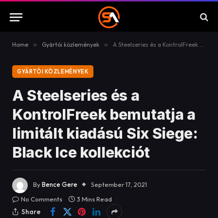
Home
»
Gyártói közlemények
»
A Steelseries és a KontrolFreek bemutatja a limitált kiadású Six Siege: Black Ice kollekciót
GYÁRTÓI KÖZLEMÉNYEK
A Steelseries és a
KontrolFreek bemutatja a
limitált kiadású Six Siege:
Black Ice kollekciót
By
Bence Gere
September 17, 2021
No Comments
3 Mins Read
Share