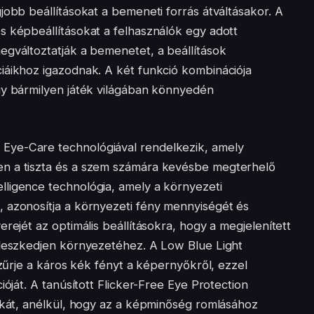
jobb beállításokat a bemeneti forrás átváltásakor. A
s képbeállításokat a felhasználók egy adott
egváltoztatják a bemenetet, a beállítások
iáikhoz igazodnak. A két funkció kombinációja
gy bármilyen játék világában könnyedén
Eye-Care technológiával rendelkezik, amely
n a tiszta és a szem számára kevésbe megterhelő
ligence technológia, amely a környezeti
 azonosítja a környezeti fény mennyiségét és
rejét az optimális beállításokra, hogy a megjelenített
lleszkedjen környezetéhez. A Low Blue Light
szűrje a káros kék fényt a képernyőkről, ezzel
ióját. A tanúsított Flicker-Free Eye Protection
 okát, anélkül, hogy az a képminőség romlásához