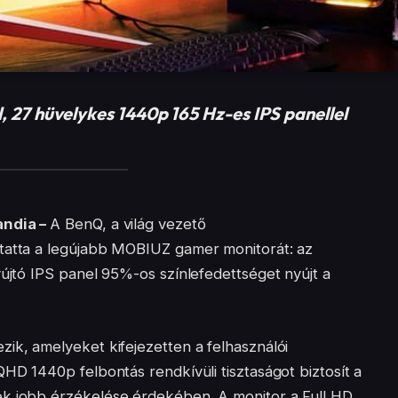
, 27 hüvelykes 1440p 165 Hz-es IPS panellel
andia –
A BenQ, a világ vezető
utatta a legújabb MOBIUZ gamer monitorát: az
yújtó IPS panel 95%-os színlefedettséget nyújt a
ik, amelyeket kifejezetten a felhasználói
QHD 1440p felbontás rendkívüli tisztaságot biztosít a
ek jobb érzékelése érdekében. A monitor a Full HD