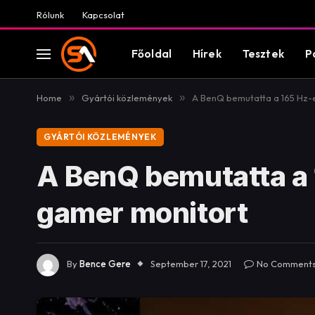
Rólunk
Kapcsolat
Főoldal
Hírek
Tesztek
P
Home
»
Gyártói közlemények
»
A BenQ bemutatta a 165 Hz
GYÁRTÓI KÖZLEMÉNYEK
A BenQ bemutatta a
gamer monitort
By
Bence Gere
September 17, 2021
No Comment