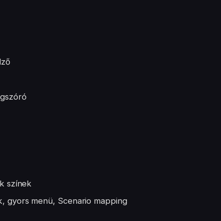
elző
ngszóró
nk színek
ok, gyors menü, Scenario mapping