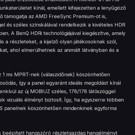
katerületet kínál, emellett kifejezetten a lenyűgöző
elző támogatja az AMD FreeSync Premium-ot is,
l és széles színskálával rendelkezik a kivételes HDR
ében. A BenQ HDRi technológiájával kiegészítve, amely
és a részleteket, a kijelző olyan játékosoknak szól,
kat, ahol elmerülhetnek az animált látványban és a
 az 1 ms MPRT-nek (válaszidőnek) köszönhetően
sódás, így a panel egyaránt ideális megoldást kínál
enkívül az új MOBIUZ széles, 178/178 látószöggel
k vizuális élményt biztosít. Így, ha egyszerre többen
 IPS panelnek köszönhetően mindenkinek egyforma
ornás beépített hangszóró részletgazdag hangélményt