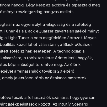
 finom hangig. Légy kész az akcióra és tapasztald meg
ékélményt részletgazdag hangzás mellett.
gtalálni az egyensúlyt a világosság és a sötétség
ht Tuner és a Black eQualizer zavartalan játékélményt
íg a Light Tuner a nem megfelelően ábrázolt fényes
ínbeállítás közül lehet választani), a Black eQualizer
ített sötét színek esetében. A technológiák a
kalmazásra, a többi területet érintetlenül hagyják,
letes képminőséget teremtve meg. Az élénk
tségével a felhasználók további 20 eltérő
re, amely jelentősen több az általános monitorok
etővé teszik a felhasználók számára, hogy gyorsan
t játékbeállítások között. Az intuitív Scenario