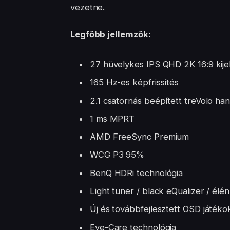
vezetne. ​​​​​​​
Legfőbb jellemzők:
27 hüvelykes IPS QHD 2K 16:9 kij
165 Hz-es képfrissítés
2.1 csatornás beépített treVolo ha
1 ms MPRT
AMD FreeSync Premium
WCG P3 95%
BenQ HDRi technológia
Light tuner / black eQualizer / élé
Új és továbbfejlesztett OSD játék
Eye-Care technológia