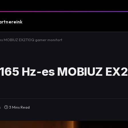
artnereink
-es MOBIUZ EX2710Q gamer monitort
 165 Hz-es MOBIUZ EX
s
3 Mins Read