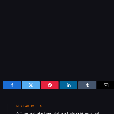
Facebook
Twitter
Pinterest
LinkedIn
Tumblr
Ema
NEXT ARTICLE
A Thermaltake bemutatja a türkizkék és a brit