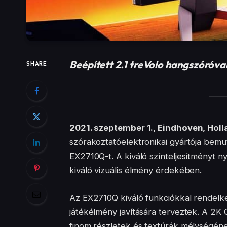
Beépített 2.1 treVolo hangszóróval
SHARE
2021. szeptember 1., Eindhoven, Holl
szórakoztatóelektronikai gyártója bem
EX2710Q-t. A kiváló színteljesítményt n
kiváló vizuális élmény érdekében.
Az EX2710Q kiváló funkciókkal rendelkez
játékélmény javítására terveztek. A 2K 
finom részletek és textúrák mélységén