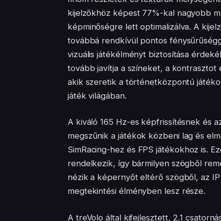
kijelzőkhöz képest 77%-kal nagyobb mun
képminőségre lett optimalizálva. A kij
továbbá rendkívül pontos fénysűrűségge
vizuális játékélményt biztosítása érdek
tovább javítja a színeket, a kontrasztot 
akik szeretik a történetközpontú játéko
játék világában.
A kiváló 165 Hz-es képfrissítésnek és
megszűnik a játékok közbeni lag és elmo
SimRacing-hez és FPS játékokhoz is. Ez
rendelkezik, így bármilyen szögből reme
nézik a képernyőt eltérő szögből, az
megtekintési élményben lesz része.
A treVolo által kifejlesztett, 2.1 csat