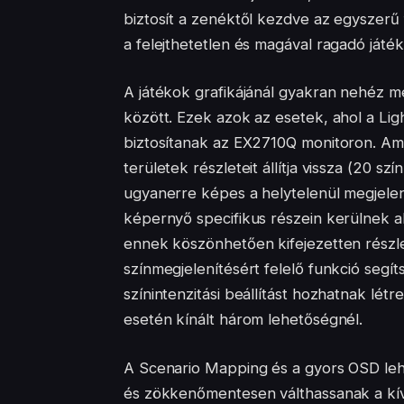
biztosít a zenéktől kezdve az egyszerű
a felejthetetlen és magával ragadó ját
A játékok grafikájánál gyakran nehéz me
között. Ezek azok az esetek, ahol a Lig
biztosítanak az EX2710Q monitoron. Am
területek részleteit állítja vissza (20 sz
ugyanerre képes a helytelenül megjelen
képernyő specifikus részein kerülnek al
ennek köszönhetően kifejezetten rész
színmegjelenítésért felelő funkció segí
színintenzitási beállítást hozhatnak lét
esetén kínált három lehetőségnél.
A Scenario Mapping és a gyors OSD leh
és zökkenőmentesen válthassanak a kíván