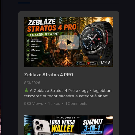
17:48
Zeblaze Stratos 4 PRO
8/3/2026
A Zeblaze Stratos 4 Pro az egyik legjobban
felszerelt outdoor okosóra a kategóriájában!
Ebben a videóban alaposan megnézzük, mit
983 Views
•
1 Likes
•
1 Comments
tud a Zeblaze Stratos 4 Pro, amely olyan
funkciókat kínál, mint a 6 GNSS-es GPS, offline
térképek, AMOLED kijelző, Bluetooth hívás, két
színű LED zseblámpa, 170+ sportmód és akár
60 napos akkumulátoros üzemidő.
Ha szeretsz túrázni, kempingezni, futni vagy