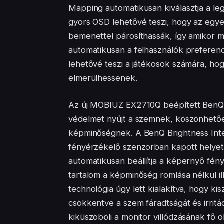
Mapping automatikusan kiválasztja a leg
gyors OSD lehetővé teszi, hogy az egye
bemenettel párosíthassák, így amikor m
automatikusan a felhasználók preferenc
lehetővé teszi a játékosok számára, ho
elmerülhessenek.
Az új MOBIUZ EX2710Q beépített BenQ 
védelmet nyújt a szemnek, köszönhetőe
képminőségnek. A BenQ Brightness Intel
fényérzékelő szenzorban kapott helyet,
automatikusan beállítja a képernyő fénye
tartalom a képminőség romlása nélkül i
technológia úgy lett kialakítva, hogy ki
csökkentve a szem fáradtságát és irritác
kiküszöböli a monitor villódzásának fő