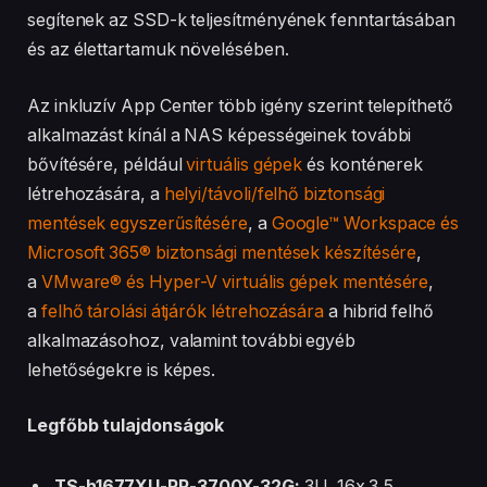
segítenek az SSD-k teljesítményének fenntartásában
és az élettartamuk növelésében.
Az inkluzív App Center több igény szerint telepíthető
alkalmazást kínál a NAS képességeinek további
bővítésére, például
virtuális gépek
és konténerek
létrehozására, a
helyi/távoli/felhő biztonsági
mentések egyszerűsítésére
, a
Google™ Workspace és
Microsoft 365® biztonsági mentések készítésére
,
a
VMware® és Hyper-V virtuális gépek mentésére
,
a
felhő tárolási átjárók létrehozására
a hibrid felhő
alkalmazásohoz, valamint további egyéb
lehetőségekre is képes.
Legfőbb tulajdonságok
TS-h1677XU-RP-3700X-32G:
3U, 16x 3,5