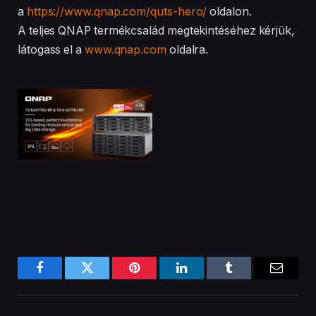
a
https://www.qnap.com/quts-hero/
oldalon.
A teljes QNAP termékcsalád megtekintéséhez kérjük,
látogass el a
www.qnap.com
oldalra.
Facebook
Twitter
Pinterest
LinkedIn
Tumblr
Email