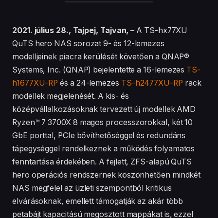
2021. július 28., Tajpej, Tajvan, –
A TS-hx77XU
QuTS hero NAS sorozat 9- és 12-lemezes
modelljeinek piacra kerülését követően a QNAP®
Systems, Inc. (QNAP) bejelentette a 16-lemezes
TS-
h1677XU-RP
és a 24-lemezes
TS-h2477XU-RP
rack
modellek megjelenését. A kis- és
középvállalkozásoknak tervezett új modellek AMD
Ryzen™ 7 3700X 8 magos processzorokkal, két 10
GbE porttal, PCIe bővíthetőséggel és redundáns
tápegységgel rendelkeznek a működés folyamatos
fenntartása érdekében. A fejlett, ZFS-alapú QuTS
hero operációs rendszernek köszönhetően mindkét
NAS megfelel az üzleti szempontból kritikus
elvárásoknak, emellett támogatják az akár több
petabájt kapacitású megosztott mappákat is, ezzel