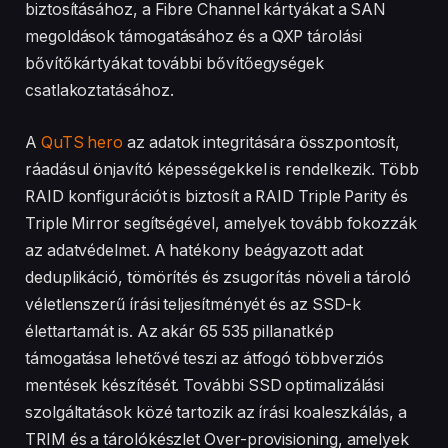
biztosításához, a Fibre Channel kártyákat a SAN
megoldások támogatásához és a QXP tárolási
bővítőkártyákat további bővítőegységek
csatlakoztatásához.
A
QuTS hero
az adatok integritására összpontosít,
ráadásul önjavító képességekkel is rendelkezik. Több
RAID konfigurációt is biztosít a RAID Triple Parity és
Triple Mirror segítségével, amelyek tovább fokozzák
az adatvédelmet. A hatékony beágyazott adat
deduplikáció, tömörítés és zsugorítás növeli a tároló
véletlenszerű írási teljesítményét és az SSD-k
élettartamát is. Az akár 65 535 pillanatkép
támogatása lehetővé teszi az átfogó többverziós
mentések készítését. További SSD optimalizálási
szolgáltatások közé tartozik az írási koaleszkálás, a
TRIM és a tárolókészlet Over-provisioning, amelyek