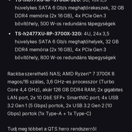
hüvelykes SATA 6 Gb/s meghajtórekeszek, 32 GB
DDR4 memória (2x 16 GB), 4x PCIe Gen 3
bővítőhely, 500 W-os redundáns tápegységek
TS-h2477XU-RP-3700X-32G:
4U, 24x 3,5
hüvelykes SATA 6 Gb/s meghajtóhelyek, 32 GB
DDR4 memória (2x 16 GB), 4x PCIe Gen 3
bővítőhely, 800 W-os redundáns tápegységek
Rackba szerelhető NAS; AMD Ryzen™ 7 3700X 8
magos/16 szálas, 3,6 GHz-es processzor (Turbo
Core 4,4 GHz), akár 128 GB DDR4 RAM; 2x gigabites
LAN port, 2x 10 GbE SFP+ SmartNIC port; 4x USB
3.2 Gen 1 (5 Gbps) portok, 2x USB 3.2 Gen 2 (10
Gbps) portok (1x Type-A + 1x Type-C)
Tudj meg többet a QTS hero rendszerről