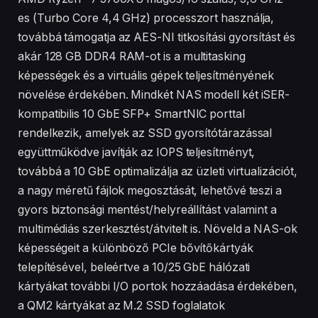
es (Turbo Core 4,4 GHz) processzort használja,
továbbá támogatja az AES-NI titkosítási gyorsítást és
akár 128 GB DDR4 RAM-ot is a multitasking
képességek és a virtuális gépek teljesítményének
növelése érdekében. Mindkét NAS modell két iSER-
kompatibilis 10 GbE SFP+ SmartNIC porttal
rendelkezik, amelyek az SSD gyorsítótárazással
együttműködve javítják az IOPS teljesítményt,
továbbá a 10 GbE optimalizálja az üzleti virtualizációt,
a nagy méretű fájlok megosztását, lehetővé teszi a
gyors biztonsági mentést/helyreállítást valamint a
multimédiás szerkesztést/átvitelt is. Növeld a NAS-ok
képességeit a különböző PCIe bővítőkártyák
telepítésével, beleértve a 10/25 GbE hálózati
kártyákat további I/O portok hozzáadása érdekében,
a QM2 kártyákat az M.2 SSD foglalatok