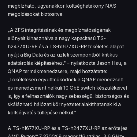
megbízható, ugyanakkor költséghatékony NAS
megoldásokat biztosítva.
„A ZFS integritásának és megbízhatóságának
előnyeit kihasználva a nagy kapacitású TS-
h2477XU-RP és a TS-h1677XU-RP tökéletes alapot
nyújt a Big Data és az üzleti szempontból kritikus
adattárolás kiépítéséhez.” – nyilatkozta Jason Hsu, a
QNAP termékmenedzsere, majd hozzátette:
„Tökéletesen együttműködnek a QNAP menedzselt
és menedzsment nélküli 10 GbE switch készülékeivel
is, így a felhasználók nagy sebességű, biztonságos és
skálázható hálózati környezetet alakíthatanak ki a
költségvetés túllépése nélkül.”
A TS-h1677XU-RP és a TS-h2477XU-RP az erőteljes
AMD Ryzen™ 7 3700X 8 magos/16 szálas, 3,6 GHz-