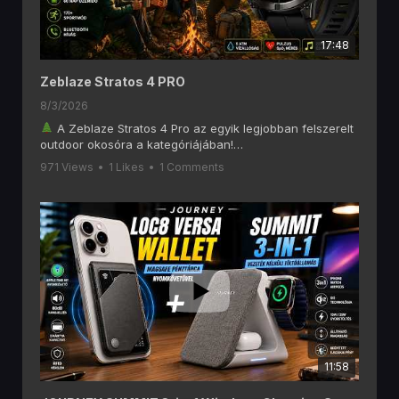
17:48
Zeblaze Stratos 4 PRO
8/3/2026
A Zeblaze Stratos 4 Pro az egyik legjobban felszerelt
outdoor okosóra a kategóriájában!
Ebben a videóban alaposan megnézzük, mit tud a
971 Views
•
1 Likes
•
1 Comments
Zeblaze Stratos 4 Pro, amely olyan funkciókat kínál, mint
a 6 GNSS-es GPS, offline térképek, AMOLED kijelző,
Bluetooth hívás, két színű LED zseblámpa, 170+
sportmód és akár 60 napos akkumulátoros üzemidő.
Ha szeretsz túrázni, kempingezni, futni vagy egyszerűen
egy hosszú üzemidejű okosórát keresel, akkor ezt a
videót érdemes végignézned!
A videóban többek között ezekről lesz szó:
1,43" AMOLED kijelző
Beépített GPS (6 GNSS rendszer)
Letölthető offline térképek
Bluetooth telefonhívás
11:58
Pulzus- és SpO₂ mérés
170+ sportmód