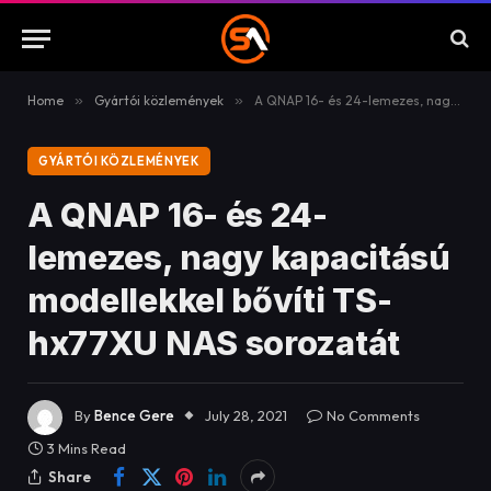
Home
»
Gyártói közlemények
»
A QNAP 16- és 24-lemezes, nagy kapacitású modellekkel bővíti TS-hx77XU NAS sorozatát
GYÁRTÓI KÖZLEMÉNYEK
A QNAP 16- és 24-
lemezes, nagy kapacitású
modellekkel bővíti TS-
hx77XU NAS sorozatát
By
Bence Gere
July 28, 2021
No Comments
3 Mins Read
Share