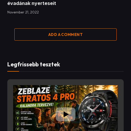
Legfrissebb tesztek
17:48
Zeblaze Stratos 4 PRO
8/3/2026
A Zeblaze Stratos 4 Pro az egyik legjobban felszerelt
outdoor okosóra a kategóriájában!
Ebben a videóban alaposan megnézzük, mit tud a
983 Views
•
1 Likes
•
1 Comments
Zeblaze Stratos 4 Pro, amely olyan funkciókat kínál, mint