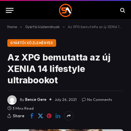
Home
»
Gyártói közlemények
»
Az XPG bemutatta az új XENIA 14 lifestyle ultrabookot
GYÁRTÓI KÖZLEMÉNYEK
Az XPG bemutatta az új
XENIA 14 lifestyle
ultrabookot
By
Bence Gere
July 26, 2021
No Comments
3 Mins Read
Share