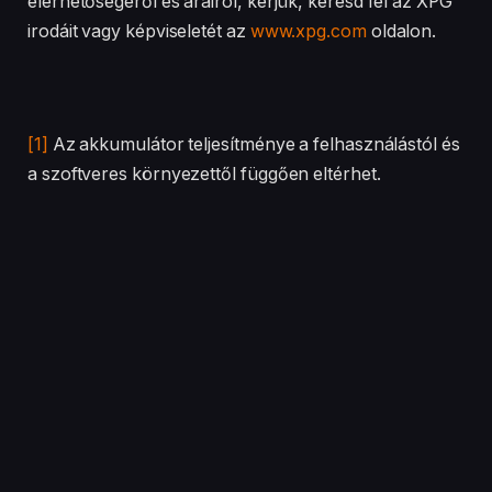
elérhetőségéről és árairól, kérjük, keresd fel az XPG
irodáit vagy képviseletét az
www.xpg.com
oldalon.
[1]
Az akkumulátor teljesítménye a felhasználástól és
a szoftveres környezettől függően eltérhet.