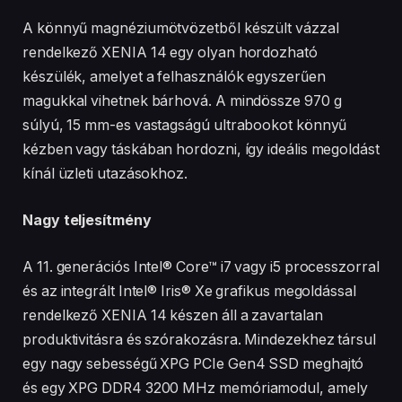
A könnyű magnéziumötvözetből készült vázzal
rendelkező XENIA 14 egy olyan hordozható
készülék, amelyet a felhasználók egyszerűen
magukkal vihetnek bárhová. A mindössze 970 g
súlyú, 15 mm-es vastagságú ultrabookot könnyű
kézben vagy táskában hordozni, így ideális megoldást
kínál üzleti utazásokhoz.
Nagy teljesítmény
​​​​​​​A 11. generációs Intel® Core™ i7 vagy i5 processzorral
és az integrált Intel® Iris® Xe grafikus megoldással
rendelkező XENIA 14 készen áll a zavartalan
produktivitásra és szórakozásra. Mindezekhez társul
egy nagy sebességű XPG PCIe Gen4 SSD meghajtó
és egy XPG DDR4 3200 MHz memóriamodul, amely