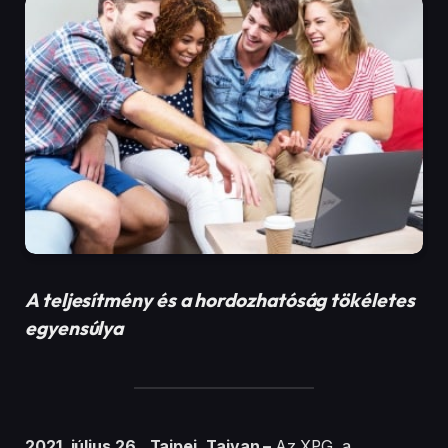
A teljesítmény és a hordozhatóság tökéletes
egyensúlya
2021. július 26., Tajpej, Tajvan –
Az XPG, a