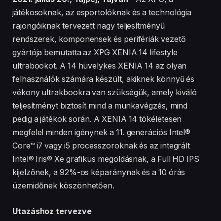
játékosoknak, az esportolóknak és a technológia
rajongóiknak tervezett nagy teljesítményű
rendszerek, komponensek és perifériák vezető
gyártója bemutatta az XPG XENIA 14 lifestyle
ultrabookot. A 14 hüvelykes XENIA 14 az olyan
felhasználók számára készült, akiknek könnyű és
vékony ultrakbookra van szükségük, amely kiváló
teljesítményt biztosít mind a munkavégzés, mind
pedig a játékok során. A XENIA 14 tökéletesen
megfelel minden igénynek a 11. generációs Intel®
Core™ i7 vagy i5 processzoroknak és az integrált
Intel® Iris® Xe grafikus megoldásnak, a Full HD IPS
kijelzőnek, a 92%-os képaránynak és a 10 órás
üzemidőnek köszönhetően.
Utazáshoz tervezve