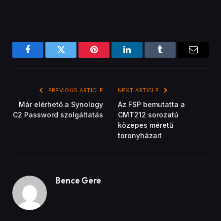
Már elérhető a Synology
Az FSP bemutatta a
C2 Password szolgáltatás
CMT212 sorozatú
közepes méretű
toronyházait
Bence Gere
Related
Posts
GYÁRTÓI KÖZLEMÉNYEK
A Tenda bejelentette a négy antennával
rendelkező WiFi jelerősítőjét
November 21, 2022