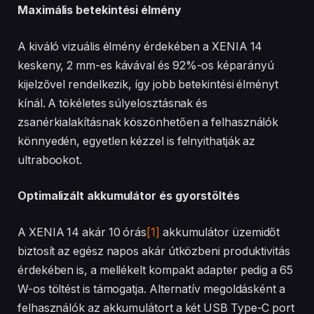
Maximális betekintési élmény
A kiváló vizuális élmény érdekében a XENIA 14
keskeny, 2 mm-es kávával és 92%-os képarányú
kijelzővel rendelkezik, így jobb betekintési élményt
kínál. A tökéletes súlyelosztásnak és
zsanérkialakításnak köszönhetően a felhasználók
könnyedén, egyetlen kézzel is felnyithatják az
ultrabookot.
Optimalizált akkumulátor és gyorstöltés
A XENIA 14 akár 10 órás
[1]
akkumulátor üzemidőt
biztosít az egész napos akár útközbeni produktivitás
érdekében is, a mellékelt kompakt adapter pedig a 65
W-os töltést is támogatja. Alternatív megoldásként a
felhasználók az akkumulátort a két USB Type-C port