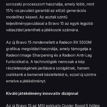
sorozatú processzort használja, amely több, mint
15%-os javulást garantál az előző generációs
modellhez képest. Az asztali szintű
teljesítményjavulással a Bravo 15 az egyik legjobb
választást jelentheti a játékosok számára.
Az új Bravo 15 mindemellett a Radeon RX 5500M
grafikus megoldást használja, amely támogatja a
Radeon Image Sharpening és a Radeon Anti-Lag
funkciókat is. A technológiák nemcsak a kép
részletességének javítására szolgálnak, hanem
csökkenti a bemeneti késleltetést is, ezzel új szintre
emelve a játékélményt.
Kiváló játékélmény innovatív dizájnnal
Az új Bravo 15 az MSI exkluzív Cooler Boost 5 hűtési