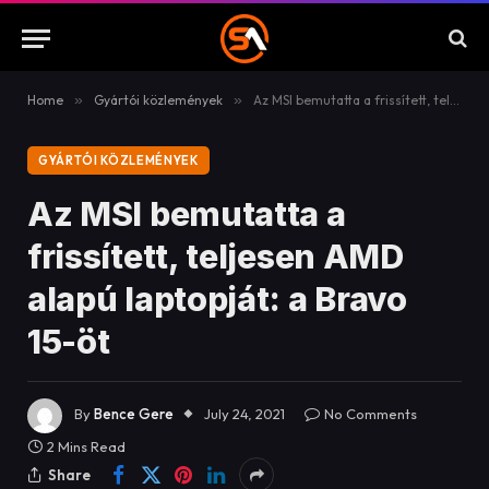
Home
»
Gyártói közlemények
»
Az MSI bemutatta a frissített, teljesen AMD alapú laptopját: a Bravo 15-öt
GYÁRTÓI KÖZLEMÉNYEK
Az MSI bemutatta a
frissített, teljesen AMD
alapú laptopját: a Bravo
15-öt
By
Bence Gere
July 24, 2021
No Comments
2 Mins Read
Share