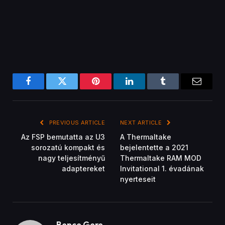
Facebook
Twitter
Pinterest
LinkedIn
Tumblr
Email
PREVIOUS ARTICLE
NEXT ARTICLE
Az FSP bemutatta az U3
A Thermaltake
sorozatú kompakt és
bejelentette a 2021
nagy teljesítményű
Thermaltake RAM MOD
adaptereket
Invitational 1. évadának
nyerteseit
Bence Gere