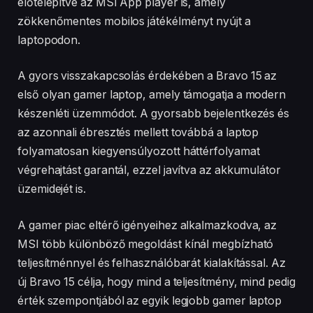
előtelepítve az MSI App player is, amely
zökkenőmentes mobilos játékélményt nyújt a
laptopodon.
A gyors visszakapcsolás érdekében a Bravo 15 az
első olyan gamer laptop, amely támogatja a modern
készenléti üzemmódot. A gyorsabb bejelentkezés és
az azonnali ébresztés mellett továbbá a laptop
folyamatosan kiegyensúlyozott háttérfolyamat
végrehajtást garantál, ezzel javítva az akkumulátor
üzemidejét is.
A gamer piac eltérő igényeihez alkalmazkodva, az
MSI több különböző megoldást kínál megbízható
teljesítménnyel és felhasználóbarát kialakítással. Az
új Bravo 15 célja, hogy mind a teljesítmény, mind pedig
érték szempontjából az egyik legjobb gamer laptop