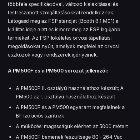
többféle specifikációval, változó kialakítással és
testreszabott szolgáltatásokkal rendelkeznek.
Látogasd meg az FSP standját (Booth 8.1 M01) a
kiállítás ideje alatt és ismerd meg az FSP legújabb
termékeit. Az FSP tökéletes orvosi tápellátási
megoldásokat nyújt, amelyek megfelel az orvosi
eszközök vagy rendszerek igényeinek.
A PM500F és a PM500 sorozat jellemzői:
A PM500F II. osztályú használathoz készült; A
PM500 az I. osztályú használathoz készült
A PM500F és a PM500 egyaránt megfelelnek a
BF izolációs szintnek
A működési magasságuk elérheti az 5000 métert
A PM500F bemeneti feszültsége 80 – 264 Vac