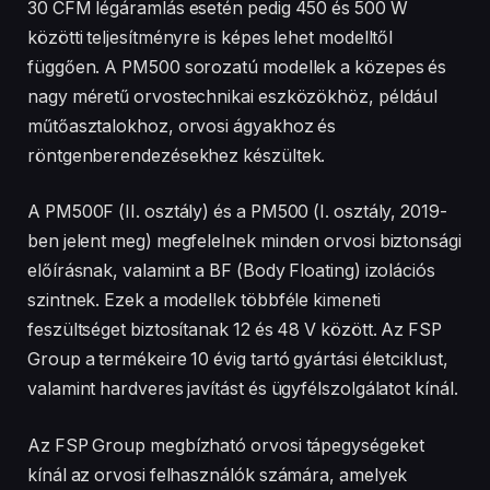
30 CFM légáramlás esetén pedig 450 és 500 W
közötti teljesítményre is képes lehet modelltől
függően. A PM500 sorozatú modellek a közepes és
nagy méretű orvostechnikai eszközökhöz, például
műtőasztalokhoz, orvosi ágyakhoz és
röntgenberendezésekhez készültek.
A PM500F (II. osztály) és a PM500 (I. osztály, 2019-
ben jelent meg) megfelelnek minden orvosi biztonsági
előírásnak, valamint a BF (Body Floating) izolációs
szintnek. Ezek a modellek többféle kimeneti
feszültséget biztosítanak 12 és 48 V között. Az FSP
Group a termékeire 10 évig tartó gyártási életciklust,
valamint hardveres javítást és ügyfélszolgálatot kínál.
Az FSP Group megbízható orvosi tápegységeket
kínál az orvosi felhasználók számára, amelyek