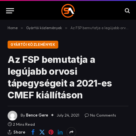
Home
»
Gyártói közlemények
»
Az FSP bemutatja a legújabb orvosi tápegységeit a 2021-es CMEF kiállításon
GYÁRTÓI KÖZLEMÉNYEK
Az FSP bemutatja a
legújabb orvosi
tápegységeit a 2021-es
CMEF kiállításon
By
Bence Gere
July 24, 2021
No Comments
2 Mins Read
Share