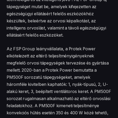
tápegységet mutat be, amelyek kifejezetten az
egészségügyi ellátásért felelős eszközökhöz
készültek, beleértve az orvosi képalkotást, az
intelligens orvoslást, valamint a távoli egészségügyi
ellátásért felelős eszközöket.
Az FSP Group leányvállalata, a Protek Power
elkötelezett az eltérő teljesítményigényeknek
megfelelő orvosi tápegységek tervezése és gyártása
mellett. 2020-ban a Protek Power bemutatta a
PM500F sorozatú tápegységeket, amelyek
háromféle kivitelben kaphatók: 1, nyák-típusú, 2, U-
alakú keret, 3, beépített ventilátoros keret. A PM500F
sorozat rugalmasan alkalmazható az eltérő orvoslási
feladatokhoz. A PM500F kimeneti teljesítménye
konvekciós hűtés esetén 350 és 400 W közé tehető,