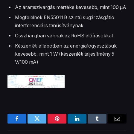
Az áramszivárgás mértéke kevesebb, mint 100 μA
Megfelelnek EN55011 B szintű sugárzásgátló
interferenciális tanúsítványnak
Összhangban vannak az RoHS előírásokkal
Készenléti állapotban az energiafogyasztásuk
kevesebb, mint 1 W (készenléti teljesítmény 5
V/100 mA) ​​​​​​​
Facebook
Twitter
Pinterest
LinkedIn
Tumblr
Email