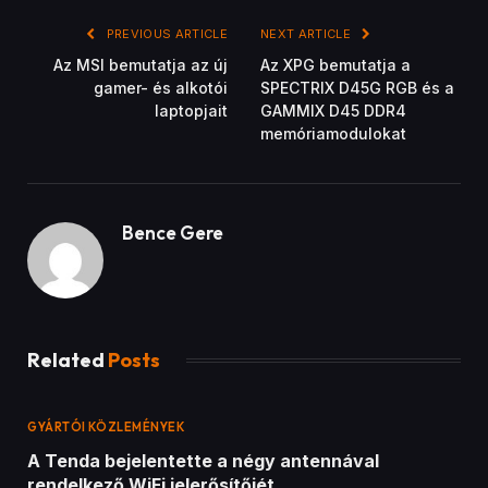
PREVIOUS ARTICLE
NEXT ARTICLE
Az MSI bemutatja az új
Az XPG bemutatja a
gamer- és alkotói
SPECTRIX D45G RGB és a
laptopjait
GAMMIX D45 DDR4
memóriamodulokat
Bence Gere
Related
Posts
GYÁRTÓI KÖZLEMÉNYEK
A Tenda bejelentette a négy antennával
rendelkező WiFi jelerősítőjét