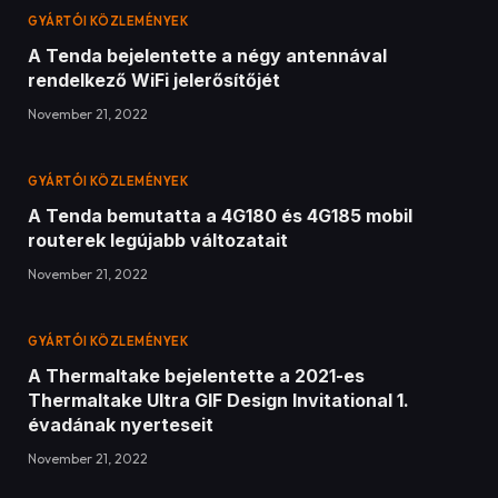
ADD A COMMENT
Legfrissebb tesztek
Legfrissebb cikkek
Hogyan készítsünk telepítő
Pendrive-ot?