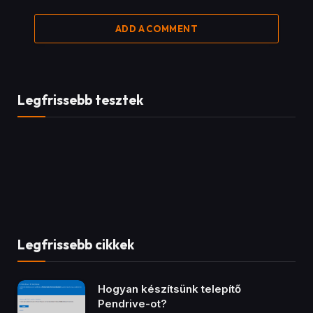
December 17, 2020
35
Views
Kezdő és haladó csatornák
bemutatása #1
February 17, 2023
21
Views
Be Quiet! Shadow Rock 3 White
December 2, 2020
17
Views
Kövess minket!
Facebook
YouTube
TikTok
Instagram