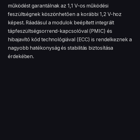
Facebook
Twitter
Pinterest
LinkedIn
Tumblr
Email
PREVIOUS ARTICLE
NEXT ARTICLE
2021 Thermaltake EXPO
A QNAP bemutatja a