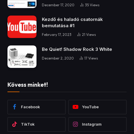
GYÁRTÓI KÖZLEMÉNYEK
2021 harmadik
negyedévében érkeznek
az XPG DDR5 gamer
memóriamoduljai
By
Bence Gere
June 9, 2021
No Comments
2 Mins Read
Share