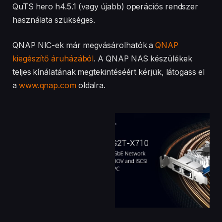
QuTS hero h4.5.1 (vagy újabb) operációs rendszer
használata szükséges.
QNAP NIC-ek már megvásárolhatók a
QNAP
kiegészítő áruházából
. A QNAP NAS készülékek
teljes kínálatának megtekintéséért kérjük, látogass el
a
www.qnap.com
oldalra.
Facebook
Twitter
Pinterest
LinkedIn
Tumblr
Email