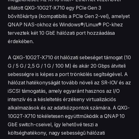
ellátott QXG-10G2T-X710 egy PCIe Gen 3
bővítőkártya (kompatibilis a PCIe Gen 2-vel), amelyet
QNAP NAS-okhoz és Windows®/Linux® PC-khez
terveztek két 10 GbE hálózati port hozzáadása
érdekében.
A QXG-10G2T-X710 öt hálózati sebeséget támogat (10
G / 5 G / 2,5 G / 1 G / 100 M) és akár 20 Gbps átviteli
sebességre is képes a port trönkölés segítségével. A
hálózat hatékonyságát tovább növeli az SR-IOV és az
iSCSI támogatás, amely egyaránt hasznos az I/O
intenzív és a késleltetés érzékeny virtualizációs
alkalmazások és az adatközpontok számára. A QXG-
10G2T-X710 tökéletesen együttműködik a QNAP 10
GbE switch-cseivel, így lehetővé teszi a
költséghatékony, nagy sebességű hálózati