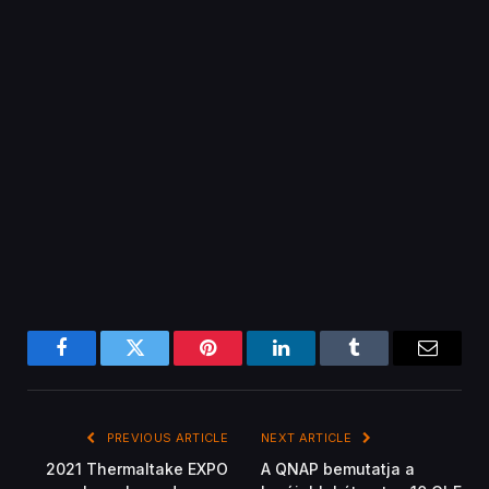
June: Ismerd meg a
legújabb kétportos 10 GbE
Thermaltake legújabb
hálózati kártyáját SR-IOV
termékeinek bővített
és iSCSI képességekkel
színválasztékát
Bence Gere
Related
Posts
GYÁRTÓI KÖZLEMÉNYEK
A Tenda bejelentette a négy antennával
rendelkező WiFi jelerősítőjét
November 21, 2022