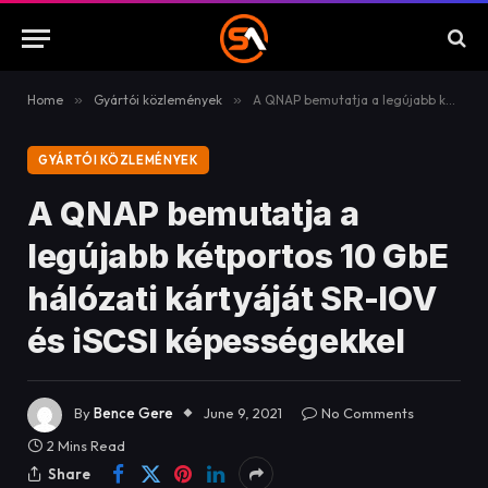
Home
»
Gyártói közlemények
»
A QNAP bemutatja a legújabb kétportos 10 GbE hálózati kártyáját SR-IOV és iSCSI képességekkel
GYÁRTÓI KÖZLEMÉNYEK
A QNAP bemutatja a
legújabb kétportos 10 GbE
hálózati kártyáját SR-IOV
és iSCSI képességekkel
By
Bence Gere
June 9, 2021
No Comments
2 Mins Read
Share