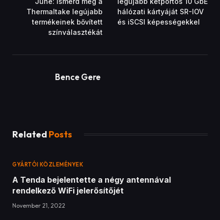
GYÁRTÓI KÖZLEMÉNYEK
A Tenda bemutatta a 4G180 és 4G185 mobil
routerek legújabb változatait
November 21, 2022
GYÁRTÓI KÖZLEMÉNYEK
A Thermaltake bejelentette a 2021-es
Thermaltake Ultra GIF Design Invitational 1.
évadának nyerteseit
November 21, 2022
ADD A COMMENT