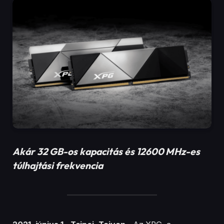
2021. június 1., Tajpej, Tajvan –
Az XPG, a
játékosoknak, az esportolóknak és a technológia
rajongóiknak tervezett nagy teljesítményű
rendszerek, komponensek és perifériák vezető
gyártója örömmel jelentette be, hogy a legújabb
DDR5 gaming memóriamoduljai 2021 harmadik
negyedévében érkeznek. Az új terméksorozat a
CASTER nevet fogja viselni. Az új modulok 6000 és
7400MHz közötti órajellel, valamint 8, 16 vagy 32 GB-
os kapacitással érkeznek. Az XPG szorosan
együttműködik az alaplapgyártó partnereivel, köztük
a GIGABYTE-tal, az MSI-vel, az ASUS-szal és az
ASRock-kal annak érdekében, hogy a legmagasabb
szintű kompatibilitást és túlhajtási képességet
biztosítsa az extrém teljesítmény eléréséhez.
Az új DDR5 modulok RGB-s és világítás nélküli