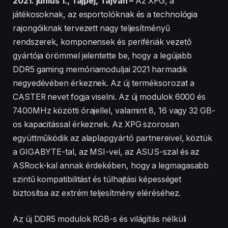
változatban is kaphatók lesznek. A világítást
leszámítva egységes ipari tervezéssel rendelkeznek.
A termékek formatervezése visszafogott alakzatokat
és eltérő kontrasztot használ a fényes és a matt
felületek egymás mellett történő alkalmazásával. Az
elegáns és futurisztikus megjelenés érdekében a matt
felületek eltérő kontrasztú textúrával rendelkeznek.
Az XPG márkanév vizuális kommunikációja
érdekében a modulok átlós keresztező vonalakkal és
barázdákkal rendelkeznek, amelyek geometriai
formákat, valamint „X” alakzatokat rajzolnak ki.
Az XPG új DDR5 moduljai úgy lettek tervezve, hogy a
játékosok és a PC-rajongók számára egyaránt
érezhető javulást nyújtson a DDR4 modulokhoz
képest. A magasabb, mint 4800 MHz-es frekvenciák