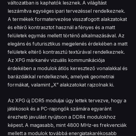
mellett a modulok továbbá energiatakarékosabb
működést garantálnak az 1,1 V-os működési
feszültségnek köszönhetően a korábbi 1,2 V-hoz
képest. Ráadásul a modulok beépített integrált
tápfeszültségsorrend-kapcsolóval (PMIC) és
hibajavító kód technológiával (ECC) is rendelkeznek a
nagyobb hatékonyság és stabilitás biztosítása
érdekében.