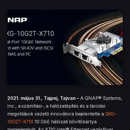
2021. május 31., Tajpej, Tajvan –
A QNAP® Systems,
Inc., a számítási-, a hálózatépítés és a tárolási
megoldások vezető innovátora bejelentette a
QXG-
10G2T-X710
10 GbE hálózati bővítőkártya
megjelenését. Az X710 Intel® Ethernet vezérlővel