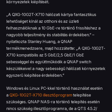
környezetek kiépítését.
„A QXG-10G2T-X710 hálózati kártya fantasztikus
lehetőséget kínál az otthoni és az üzleti
felhasználóknak a 10 GbE-re történő frissítéshez a
nagyobb teljesítmény és stabilitás érdekében.” –
nyilatkozta Stanley Huang, a QNAP
termékmenedzsere, majd hozzátette: „A QXG-10G2T-
X710 kompatibilis az 5 GbE/2,5 GbE/1 GbE
sebességgel és együttműködik a QNAP switch
készülékeivel a nagy sebességű hálózati környezetek
egyszerű kiépítése érdekében.”
Windows és Linux PC-kkel történő használat esetén
a
QXG-10G2T-X710 illesztőprogram
telepítése
szükséges. QNAP NAS-ra történő telepítés esetén
nincs szükség illesztőprogramra, de a QTS 4.5.2/