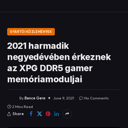
Akár 32 GB-os kapacitás és 12600 MHz-es
túlhajtási frekvencia