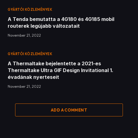
Legfrissebb tesztek
Legfrissebb cikkek
Hogyan készítsünk telepítő
Pendrive-ot?
December 17, 2020
35
Views
Kezdő és haladó csatornák