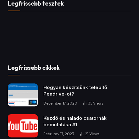
bemutatása #1
February 17, 2023
21
Views
Be Quiet! Shadow Rock 3 White
December 2, 2020
17
Views
Kövess minket!
Facebook
YouTube
TikTok
Instagram