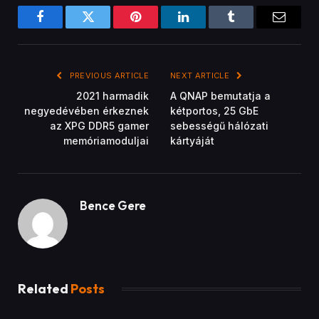
A Tenda bejelentette a négy antennával
rendelkező WiFi jelerősítőjét
November 21, 2022
GYÁRTÓI KÖZLEMÉNYEK
A Tenda bemutatta a 4G180 és 4G185 mobil
routerek legújabb változatait
November 21, 2022
GYÁRTÓI KÖZLEMÉNYEK
A Thermaltake bejelentette a 2021-es
Thermaltake Ultra GIF Design Invitational 1.
évadának nyerteseit
November 21, 2022