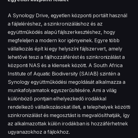
A Synology Drive, egyetlen központi portált használ
a fájleléréshez, a szinkronizáláshoz és az
együttműködés alapú fájlszerkesztéshez, hogy
megfeleljen a modern kor igényeinek. Egyre több
vállalkozás épít ki egy helyszíni fájlszervert, amely
lehetővé teszi a fájlhozzáférést és szinkronizálást a
központi NAS és a kliensek között. A South Africa
Institute of Aquatic Biodiversity (SAIAB) szintén a
Synology együttműködési megoldását alkalmazza a
munkafolyamatok egyszerűsítésére. Ami a világ
különböző pontjain elhelyezkedő irodákkal
rendelkező vállalkozásokat illeti, a telephelyek közötti
szinkronizálást és megosztást is megvalósíthatják, így
az alkalmazottak külön irodákban is hozzáférhetnek
ugyanazokhoz a fájlokhoz.