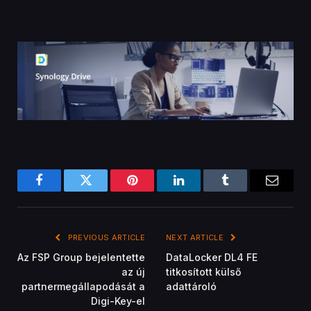
Facebook
Twitter
Pinterest
LinkedIn
Tumblr
Email
PREVIOUS ARTICLE
NEXT ARTICLE
Az FSP Group bejelentette
DataLocker DL4 FE
az új
titkosított külső
partnermegállapodását a
adattároló
Digi-Key-el