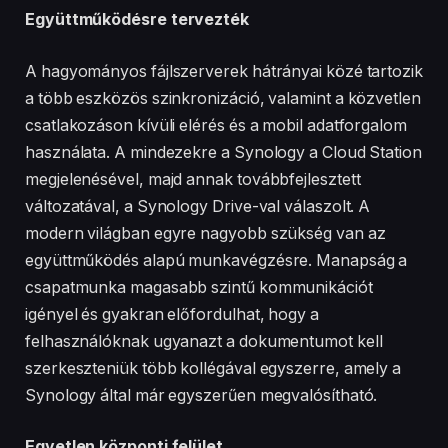
Együttműködésre tervezték
A hagyományos fájlszerverek hátrányai közé tartozik
a több eszközös szinkronizáció, valamint a közvetlen
csatlakozáson kívüli elérés és a mobil adatforgalom
használata. A mindezekre a Synology a Cloud Station
megjelenésével, majd annak továbbfejlesztett
változatával, a Synology Drive-val válaszolt. A
modern világban egyre nagyobb szükség van az
együttműködés alapú munkavégzésre. Manapság a
csapatmunka magasabb szintű kommunikációt
igényel és gyakran előfordulhat, hogy a
felhasználóknak ugyanazt a dokumentumot kell
szerkeszteniük több kollégával egyszerre, amely a
Synology által már egyszerűen megvalósítható.
Egyetlen központi felület