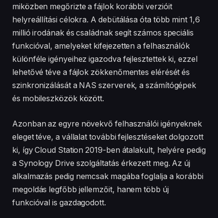
miközben megőrizte a fájlok korábbi verzióit
helyreállítási célokra. A debütálása óta több mint 1,6
millió irodának és családnak segít számos speciális
funkcióval, amelyeket kifejezetten a felhasználók
különféle igényeihez igazodva fejlesztettek ki, ezzel
lehetővé téve a fájlok zökkenőmentes elérését és
szinkronizálását a NAS szerverek, a számítógépek
és mobileszközök között.
Azonban az egyre növekvő felhasználói igényeknek
eleget téve, a vállalat további fejlesztéseket dolgozott
ki, így Cloud Station 2019-ben átalakult, helyére pedig
a Synology Drive szolgáltatás érkezett meg. Az új
alkalmazás pedig nemcsak magába foglalja a korábbi
megoldás legfőbb jellemzőit, hanem több új
funkcióval is gazdagodott.