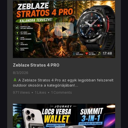
17:48
Zeblaze Stratos 4 PRO
8/3/2026
A Zeblaze Stratos 4 Pro az egyik legjobban felszerelt
outdoor okosóra a kategóriájában!
Ebben a videóban alaposan megnézzük, mit tud a
971 Views
•
1 Likes
•
1 Comments
Zeblaze Stratos 4 Pro, amely olyan funkciókat kínál, mint
a 6 GNSS-es GPS, offline térképek, AMOLED kijelző,
Bluetooth hívás, két színű LED zseblámpa, 170+
sportmód és akár 60 napos akkumulátoros üzemidő.
Ha szeretsz túrázni, kempingezni, futni vagy egyszerűen
egy hosszú üzemidejű okosórát keresel, akkor ezt a
videót érdemes végignézned!