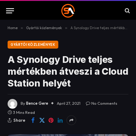
Home
»
Gyártói közlemények
»
A Synology Drive teljes mértékben átveszi a Cloud Station helyét
GYÁRTÓI KÖZLEMÉNYEK
A Synology Drive teljes
mértékben átveszi a Cloud
Station helyét
By
Bence Gere
April 27, 2021
No Comments
3 Mins Read
Share