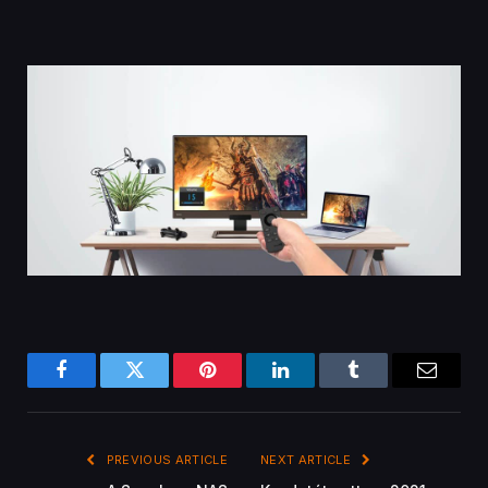
Facebook
Twitter
Pinterest
LinkedIn
Tumblr
Email
PREVIOUS ARTICLE
NEXT ARTICLE