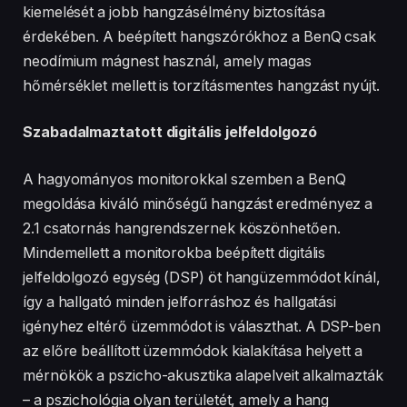
kiemelését a jobb hangzásélmény biztosítása
érdekében. A beépített hangszórókhoz a BenQ csak
neodímium mágnest használ, amely magas
hőmérséklet mellett is torzításmentes hangzást nyújt.
Szabadalmaztatott digitális jelfeldolgozó
A hagyományos monitorokkal szemben a BenQ
megoldása kiváló minőségű hangzást eredményez a
2.1 csatornás hangrendszernek köszönhetően.
Mindemellett a monitorokba beépített digitális
jelfeldolgozó egység (DSP) öt hangüzemmódot kínál,
így a hallgató minden jelforráshoz és hallgatási
igényhez eltérő üzemmódot is választhat. A DSP-ben
az előre beállított üzemmódok kialakítása helyett a
mérnökök a pszicho-akusztika alapelveit alkalmazták
– a pszichológia olyan területét, amely a hang