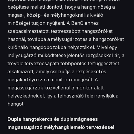
beépítése mellett döntött, hogy a hangminőség a
magas-, közép- és mélyhangoknál is kiváló
minőséget tudjon nyújtani. A BenQ ehhez
szabadalmaztatott, testreszabott hangszórókat
használ, továbbá a mélysugárzót és a hangszórókat
különálló hangdobozokba helyezték el. Mivel egy
mélysugárzó működtetése jelentős rezgésekkel jár, a
treVolo tervezőcsapata többpontos felfüggesztést
alkalmazott, amely csillapítja a rezgéseket és
megakadályozza a monitor remegését. A
magassugárzók közvetlenül a monitor alatt
helyezkednek el, így a felhasználó felé irányítják a
hangot.
Dupla hangtekercs és duplamágneses
magassugárzó mélyhangkiemelő tervezéssel