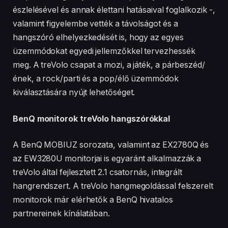
észlelésével és annak élettani hatásaival foglalkozik -,
valamint figyelembe vették a távolságot és a
hangszóró elhelyezkedését is, hogy az egyes
üzemmódokat egyedi jellemzőkkel tervezhessék
meg. A treVolo csapat a mozi, a játék, a párbeszéd/
ének, a rock/parti és a pop/élő üzemmódok
kiválasztására nyújt lehetőséget.
BenQ monitorok treVolo hangszórókkal
A BenQ MOBIUZ sorozata, valamint az EX2780Q és
az EW3280U monitorjai is egyaránt alkalmazzák a
treVolo által fejlesztett 2.1 csatornás, integrált
hangrendszert. A treVolo hangmegoldással felszerelt
monitorok már elérhetők a BenQ hivatalos
partnereinek kínálatában.