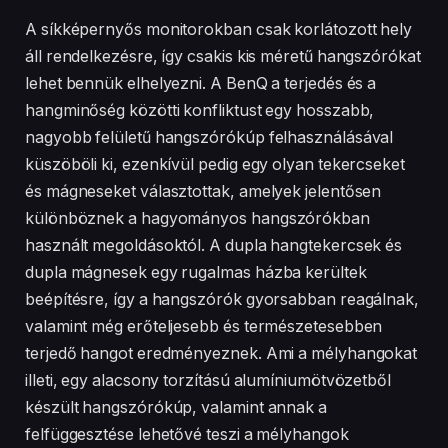
A síkképernyős monitorokban csak korlátozott hely
áll rendelkezésre, így csakis kis méretű hangszórókat
lehet bennük elhelyezni. A BenQ a terjedés és a
hangminőség közötti konfliktust egy hosszabb,
nagyobb felületű hangszórókúp felhasználásával
küszöböli ki, ezenkívül pedig egy olyan tekercseket
és mágneseket választottak, amelyek jelentősen
különböznek a hagyományos hangszórókban
használt megoldásoktól. A dupla hangtekercsek és
dupla mágnesek egy rugalmas házba kerültek
beépítésre, így a hangszórók gyorsabban reagálnak,
valamint még erőteljesebb és természetesebben
terjedő hangot eredményeznek. Ami a mélyhangokat
illeti, egy alacsony torzítású alumíniumötvözetből
készült hangszórókúp, valamint annak a
felfüggesztése lehetővé teszi a mélyhangok