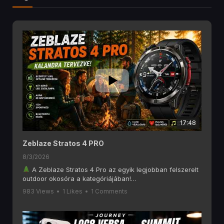
17:48
Zeblaze Stratos 4 PRO
8/3/2026
A Zeblaze Stratos 4 Pro az egyik legjobban felszerelt
outdoor okosóra a kategóriájában!
Ebben a videóban alaposan megnézzük, mit tud a
983 Views
•
1 Likes
•
1 Comments
Zeblaze Stratos 4 Pro, amely olyan funkciókat kínál, mint
a 6 GNSS-es GPS, offline térképek, AMOLED kijelző,
Bluetooth hívás, két színű LED zseblámpa, 170+
sportmód és akár 60 napos akkumulátoros üzemidő.