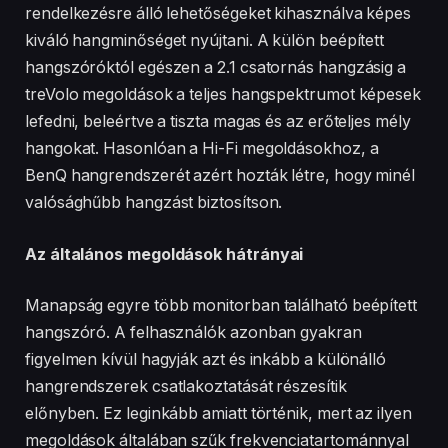
rendelkezésre álló lehetőségeket kihasználva képes
kiváló hangminőséget nyújtani. A külön beépített
hangszóróktól egészen a 2.1 csatornás hangzásig a
treVolo megoldások a teljes hangspektrumot képesek
lefedni, beleértve a tiszta magas és az erőteljes mély
hangokat. Hasonlóan a Hi-Fi megoldásokhoz, a
BenQ hangrendszerét azért hozták létre, hogy minél
valósághűbb hangzást biztosítson.
Az általános megoldások hátrányai
Manapság egyre több monitorban található beépített
hangszóró. A felhasználók azonban gyakran
figyelmen kívül hagyják azt és inkább a különálló
hangrendszerek csatlakoztatását részesítik
előnyben. Ez leginkább amiatt történik, mert az ilyen
megoldások általában szűk frekvenciatartománnyal