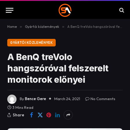
Home
»
Gyártói közlemények
»
A BenQ treVolo hangszóróval felszerelt monitorok előnyei
GYÁRTÓI KÖZLEMÉNYEK
A BenQ treVolo
hangszóróval felszerelt
monitorok előnyei
By
Bence Gere
March 24, 2021
No Comments
3 Mins Read
Share