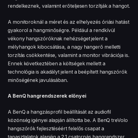
rendelkeznek, valamint erőteljesen torzítják a hangot.
A monitoroknál a méret és az elhelyezés óriási hatást
gyakorol a hangminőségre. Például a rendkívül
vékony hangszóróknak nehézséget jelent a
mélyhangok kibocsátása, a nagy hangerő melletti
torzítás csökkentése, valamint a monitor vibrációja is.
Ennek következtében a költségek mellett a
technológia is akadályt jelent a beépített hangszórók
minőségének javulásában.
A BenQ hangrendszerek előnyei
A BenQ a hangzásprofil beállítását az audiofil
közönség igényei alapján állította be. A BenQ treVolo
hangszórók fejlesztéséért felelős csapat a
tapasztalatok alapján a 2.1 csatornás hangrendszer