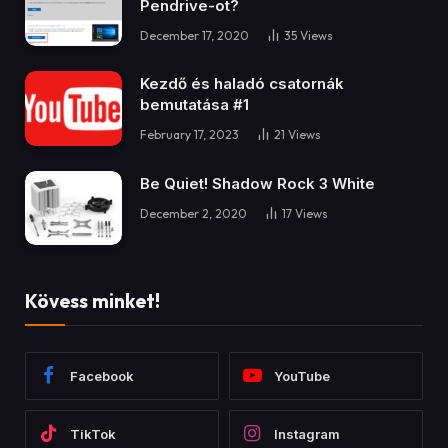
Kövess minket!
Facebook
YouTube
TikTok
Instagram
GYÁRTÓI KÖZLEMÉNYEK
Hozd közelebb szeretteid a
Meural WiFi képkeret