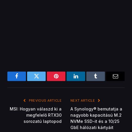
Facebook
Twitter
Pinterest
LinkedIn
Tumblr
Email
PREVIOUS ARTICLE
NEXT ARTICLE
MSI: Hogyan válaszd ki a
A Synology® bemutatja a
megfelelő RTX30
nagyobb kapacitású M.2
sorozatú laptopod
NVMe SSD-it és a 10/25
GbE hálózati kártyáit
Bence Gere
Related
Posts
GYÁRTÓI KÖZLEMÉNYEK