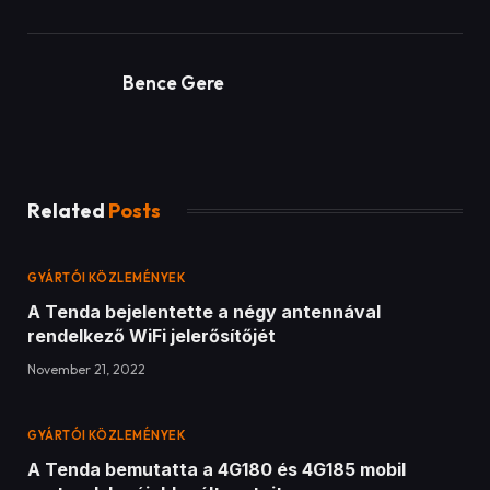
A Tenda bejelentette a négy antennával
rendelkező WiFi jelerősítőjét
November 21, 2022
GYÁRTÓI KÖZLEMÉNYEK
A Tenda bemutatta a 4G180 és 4G185 mobil
routerek legújabb változatait
November 21, 2022
GYÁRTÓI KÖZLEMÉNYEK
A Thermaltake bejelentette a 2021-es
Thermaltake Ultra GIF Design Invitational 1.
évadának nyerteseit
November 21, 2022