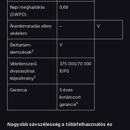
Napi meghajtóírás
0,68
(DWPD)
Áramkimaradás elleni
–
V
védelem
Élettartam-
V
3
elemzések
Véletlenszerű
375 000/70 000
olvasási/írási
IOPS
2
teljesítmény
Garancia
5 éves
korlátozott
4
garancia
Nagyobb sávszélesség a többfelhasználós és