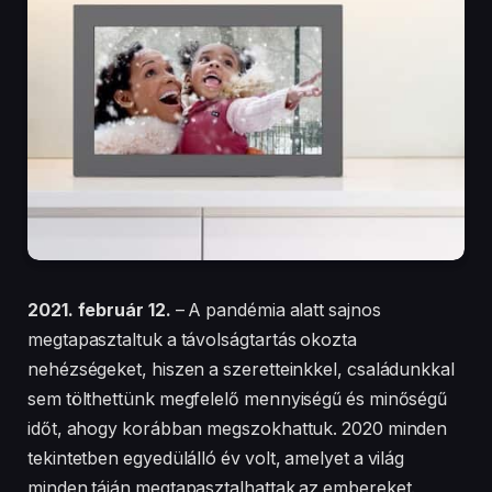
2021. február 12.
– A pandémia alatt sajnos
megtapasztaltuk a távolságtartás okozta
nehézségeket, hiszen a szeretteinkkel, családunkkal
sem tölthettünk megfelelő mennyiségű és minőségű
időt, ahogy korábban megszokhattuk. 2020 minden
tekintetben egyedülálló év volt, amelyet a világ
minden táján megtapasztalhattak az embereket.
2020-ra minden bizonnyal leginkább úgy fogunk
emlékezni, mint azaz év, amikor távolabb kerültünk
szeretteinktől.
A kapcsolattartás különösen nagy kihívást jelent
manapság, amelyet a modern technológia számos
módon próbál megoldani. A virtuális videóplatformok
nagyszerű eszközként szolgálnak a távolságtartás
enyhítésében. A videokonferencia szoftverek a