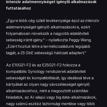
intenzív adatmennyiséget igénylő alkalmazások
futtatásához
„Egyre több cég üzleti tevékenysége épül az intenzív
adatmennyiséget igénylő alkalmazásokra, ezért
folyamatosan növekszik a nagyobb adatátviteli
sebesség iránti igény.” – nyilatkozta Peggy Weng.
„Ezért hoztuk létre a termékcsaládunk legújabb
tagját, a 25 GbE sebességű hálózati adaptert.”
Az E10G21-F2 és az E25G21-F2 fokozza a
kompatibilis Synology rendszerek adatátviteli
sebességét és kompatibilitását, így ideálissá téve a
kártyákat az olyan nagy sávszélességet igénylő
alkalmazásokhoz, mint a megosztott számítási
feladatok, az AI-alapú vagy big data-alkalmazások,
nagy számú eszköz biztonsági mentése vagy több