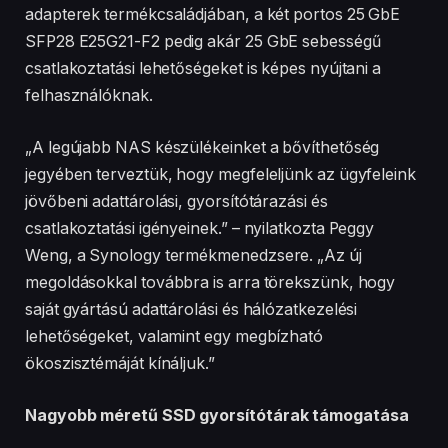
adapterek termékcsaládjában, a két portos 25 GbE
SFP28 E25G21-F2 pedig akár 25 GbE sebességű
csatlakoztatási lehetőségeket is képes nyújtani a
felhasználóknak.
„A legújabb NAS készülékeinket a bővíthetőség
jegyében terveztük, hogy megfeleljünk az ügyfeleink
jövőbeni adattárolási, gyorsítótárazási és
csatlakoztatási igényeinek.” – nyilatkozta Peggy
Weng, a Synology termékmenedzsere. „Az új
megoldásokkal továbbra is arra törekszünk, hogy
saját gyártású adattárolási és hálózatkezelési
lehetőségeket, valamint egy megbízható
ökoszisztémáját kínáljuk.”
Nagyobb méretű SSD gyorsítótárak támogatása