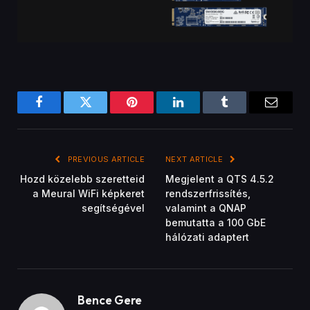
Bence Gere
Related
Posts
GYÁRTÓI KÖZLEMÉNYEK
A Tenda bejelentette a négy antennával
rendelkező WiFi jelerősítőjét
November 21, 2022
GYÁRTÓI KÖZLEMÉNYEK
A Tenda bemutatta a 4G180 és 4G185 mobil
routerek legújabb változatait