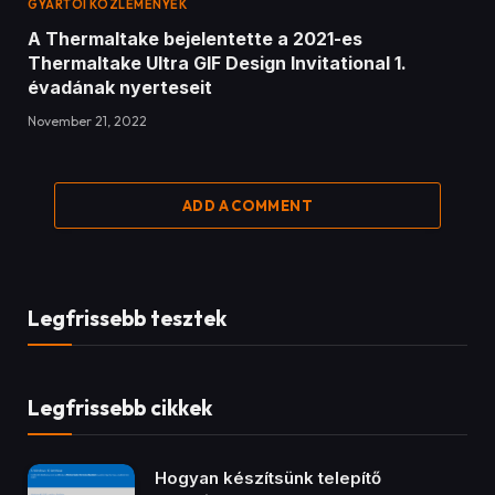
Legfrissebb cikkek
Hogyan készítsünk telepítő
Pendrive-ot?
December 17, 2020
35
Views
Kezdő és haladó csatornák
bemutatása #1
February 17, 2023
21
Views
Be Quiet! Shadow Rock 3 White
December 2, 2020
17
Views