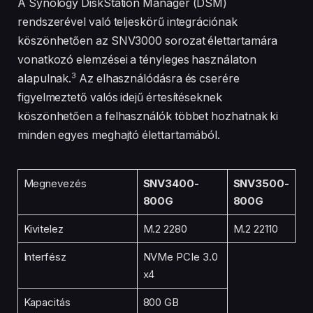
A Synology DiskStation Manager (DSM)
rendszerével való teljeskörű integrációnak
köszönhetően az SNV3000 sorozat élettartamára
vonatkozó elemzései a tényleges használaton
3
alapulnak.
Az elhasználódásra és cserére
figyelmeztető valós idejű értesítéseknek
köszönhetően a felhasználók többet hozhatnak ki
minden egyes meghajtó élettartamából.
Megnevezés
SNV3400-
SNV3500-
800G
800G
Kivitelez
M.2 2280
M.2 22110
Interfész
NVMe PCIe 3.0
x4
Kapacitás
800 GB