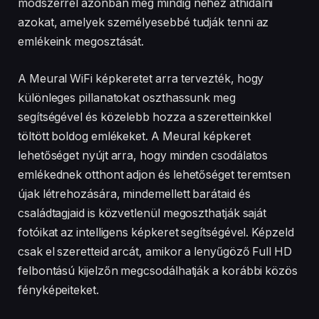
újak létrehozására, mindemellett barátaid és
családtagjaid is közvetlenül megoszthatják saját
fotóikat az intelligens képkeret segítségével. Képzeld
csak el szeretteid arcát, amikor a lenyűgöző Full HD
felbontású kijelzőn megcsodálhatják a korábbi közös
fényképeiteket.
A Meural WiFi képkeret valóban olyan ajándék,
amely az elkövetkezendő években is mosolyt csal az
arcunkra. Kevés olyan egyedi dolog létezik, amely
ennyire időtálló ajándék lehet.
Oszd meg egyszerűen életed legfontosabb
élményeit
Fotózz, oszd meg és éld át újból kedvenc emlékeid a
Meural WiFi képkeret segítségével.