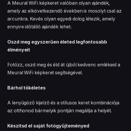
Bárhol tökéletes
A lenyűgöző kijelző és a stílusos keret kombinációja
az otthonod bármelyik pontján megállja a helyét.
Készítsd el saját fotógyűjteményed
A Meural folyamatosan fejlődő, dinamikus művészeti
könyvtárával a művészvilág legnagyobb neveinek
alkotásait is megtekintheted otthonod kényelméből.
Elérhetőség
A Meural WiFi képkeret már elérhető a NETGEAR
hivatalos partnereinek kínálatában.