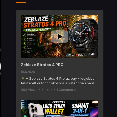
17:48
Zeblaze Stratos 4 PRO
8/3/2026
A Zeblaze Stratos 4 Pro az egyik legjobban
felszerelt outdoor okosóra a kategóriájában!
Ebben a videóban alaposan megnézzük, mit
983 Views
•
1 Likes
•
1 Comments
tud a Zeblaze Stratos 4 Pro, amely olyan
funkciókat kínál, mint a 6 GNSS-es GPS, offline
térképek, AMOLED kijelző, Bluetooth hívás, két
színű LED zseblámpa, 170+ sportmód és akár
60 napos akkumulátoros üzemidő.
Ha szeretsz túrázni, kempingezni, futni vagy