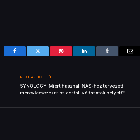
Facebook
Twitter
Pinterest
LinkedIn
Tumblr
Ema
NEXT ARTICLE
SYNOLOGY: Miért használj NAS-hoz tervezett
merevlemezeket az asztali változatok helyett?