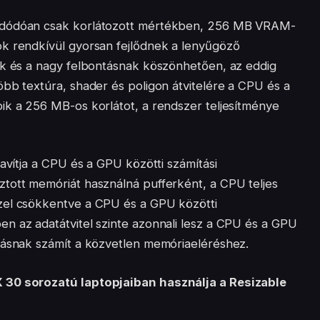
adódóan csak korlátozott mértékben, 256 MB VRAM-
k rendkívül gyorsan fejlődnek a lenyűgöző
ek és a nagy felbontásnak köszönhetően, az eddig
bb textúra, shader és poligon átvitelére a CPU és a
ik a 256 MB-os korlátot, a rendszer teljesítménye
javítja a CPU és a GPU közötti számítási
tott memóriát használná pufferként, a CPU teljes
zel csökkentve a CPU és a GPU közötti
n az adatátvitel szinte azonnali lesz a CPU és a GPU
dásnak számít a közvetlen memóriaeléréshez.
 30 sorozatú laptopjaiban használja a Resizable