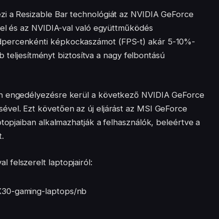
zi a Resizable Bar technológiát az NVIDIA GeForce
-lel és az NVIDIA-val való együttműködés
dpercenkénti képkockaszámot (FPS-t) akár 5-10%-
obb teljesítményt biztosítva a nagy felbontású
an engedélyezésre kerül a következő NVIDIA GeForce
vel. Ezt követően az új eljárást az MSI GeForce
ptopjaiban alkalmazhatják a felhasználók, beleértve a
.
felszerelt laptopjairól:
X30-gaming-laptops/nb