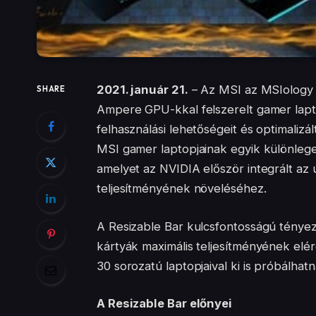
2021. január 21.
– Az MSI az MSIology v
SHARE
Ampere GPU-kkal felszerelt gamer lapto
felhasználási lehetőségeit és optimalizá
MSI gamer laptopjainak egyik különlege
amelyet az NVIDIA először integrált a
teljesítményének növeléséhez.
A Resizable Bar kulcsfontosságú tény
kártyák maximális teljesítményének elé
30 sorozatú laptopjaival ki is próbálhatn
A Resizable Bar előnyei