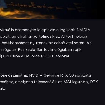
irtuális eseményen leleplezte a legújabb NVIDIA
pjait, amelyek újraértelmezik az AI technológia
lt hatékonyságot nyújtanak az adatátvitel során. Az
ssége az Resizable Bar technológiában rejlik,
z új GPU-kba a GeForce RTX 30 sorozat
ezőnek számít az NVIDIA GeForce RTX 30 sorozatú
réséhez, amelyet a felhasználók az MSI legújabb, RTX
ak.