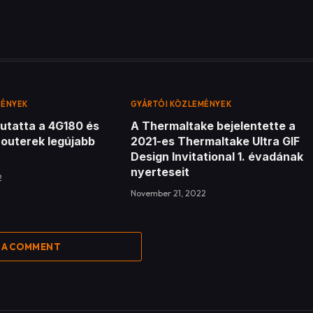
MÉNYEK
GYÁRTÓI KÖZLEMÉNYEK
utatta a 4G180 és
A Thermaltake bejelentette a
routerek legújabb
2021-es Thermaltake Ultra GIF
Design Invitational 1. évadának
nyerteseit
2
November 21, 2022
 A COMMENT