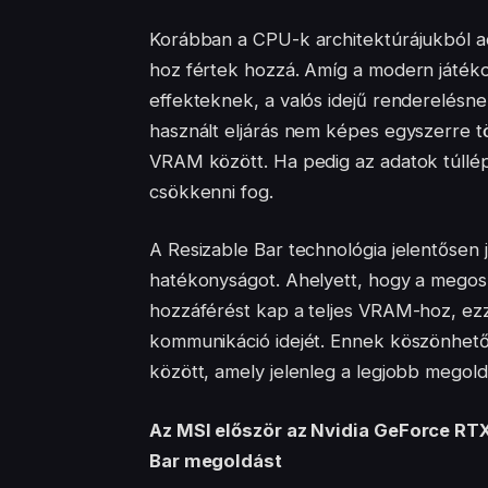
Korábban a CPU-k architektúrájukból 
hoz fértek hozzá. Amíg a modern játéko
effekteknek, a valós idejű renderelésn
használt eljárás nem képes egyszerre tö
VRAM között. Ha pedig az adatok túllép
csökkenni fog.
A Resizable Bar technológia jelentősen 
hatékonyságot. Ahelyett, hogy a megosz
hozzáférést kap a teljes VRAM-hoz, ez
kommunikáció idejét. Ennek köszönhetőe
között, amely jelenleg a legjobb megol
Az MSI először az Nvidia GeForce RTX
Bar megoldást