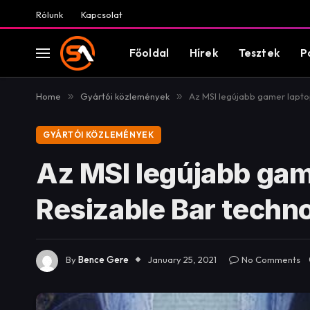
Rólunk
Kapcsolat
Főoldal
Hírek
Tesztek
P
Home
»
Gyártói közlemények
»
Az MSI legújabb gamer lapto
GYÁRTÓI KÖZLEMÉNYEK
Az MSI legújabb gam
Resizable Bar techno
By
Bence Gere
January 25, 2021
No Comments