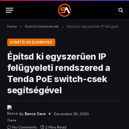
Home
»
Gyártói közlemények
»
Építsd ki egyszerűen IP felügyeleti rendszered a Tenda PoE switch-csek segítségével
GYÁRTÓI KÖZLEMÉNYEK
Építsd ki egyszerűen IP
felügyeleti rendszered a
Tenda PoE switch-csek
segítségével
By
Bence Gere
December 28, 2020
No Comments
2 Mins Read