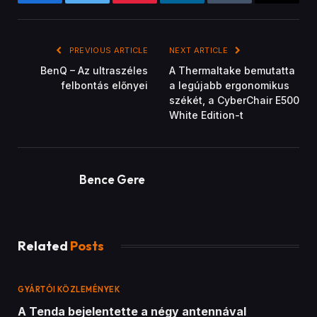
Facebook
Twitter
Pinterest
LinkedIn
Tumblr
Email
PREVIOUS ARTICLE
NEXT ARTICLE
BenQ – Az ultraszéles
A Thermaltake bemutatta
felbontás előnyei
a legújabb ergonomikus
székét, a CyberChair E500
White Edition-t
Bence Gere
Related
Posts
GYÁRTÓI KÖZLEMÉNYEK
A Tenda bejelentette a négy antennával