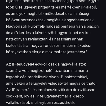
fejlődése nem kerülte el a biztonsági ipart sem. Egyre
több új felügyeleti projekt teljes mértékben IP-alapú,
és amelyek megfelelő működéséhez a minőségi
hálózati berendezések megléte elengedhetetlenek.
Nagyon sok különféle hálózati periféria van a piacon,
de a fő kérdés a következő: hogyan lehet ezeket
hatékonyan kiválasztani és használni annak
biztosítására, hogy a rendszer minden működési
környezetben elérje a maximális teljesítményt?
Az IP-felügyelet egykor csak a nagyvállalatok
számára volt megfizethető, azonban ma már a
legtöbb cég rendelkezik olyan IP-hálózatokkal,
amelyeken a felügyeleti videóátvitel megvalósítható.
Az IP kamerák és tárolóeszközök ára drasztikusan
csökkent, így az IP felügyeletet már a kisebb
vállalkozások is előnyben részesíthetik.