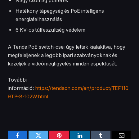
Nagy csomag pufferek
Hatékony tápegység és PoE intelligens
energiafelhasználás
6 KV-os túlfeszültség védelem
A Tenda PoE switch-csei úgy lettek kialakítva, hogy
megfeleljenek a legjobb ipari szabványoknak és
kezeljék a videómegfigyelés minden aspektusát.
További
információ:
https://tendacn.com/en/product/TEF110
9TP-8-102W.html