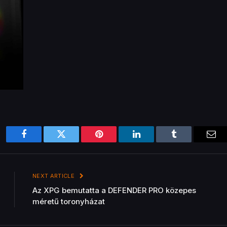
Facebook
Twitter
Pinterest
LinkedIn
Tumblr
Ema
NEXT ARTICLE
Az XPG bemutatta a DEFENDER PRO közepes
méretű toronyházat