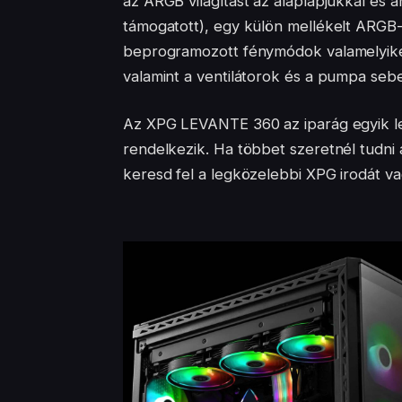
az ARGB világítást az alaplapjukkal és 
támogatott), egy külön mellékelt ARGB-ve
beprogramozott fénymódok valamelyikére,
valamint a ventilátorok és a pumpa sebe
Az XPG LEVANTE 360 az iparág egyik l
rendelkezik. Ha többet szeretnél tudni 
keresd fel a legközelebbi XPG irodát v