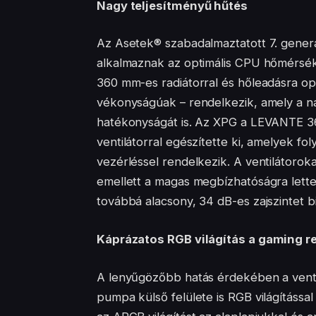
Nagy teljesítményű hűtés
Az Asetek® szabadalmaztatott 7. gener
alkalmaznak az optimális CPU hőmérsék
360 mm-es radiátorral és hőleadásra op
vékonyságúak – rendelkezik, amely a na
hatékonyságát is. Az XPG a LEVANTE 3
ventilátorral egészítette ki, amelyek f
vezérléssel rendelkezik. A ventilátorok
emellett a magas megbízhatóságra lett
továbbá alacsony, 34 dB-es zajszintet b
Káprázatos RGB világítás a gaming r
A lenyűgözőbb hatás érdekében a ventil
pumpa külső felülete is RGB világítássa