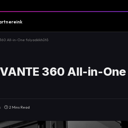
artnereink
60 All-in-One folyadékhűtő
EVANTE 360 All-in-One
s
2 Mins Read