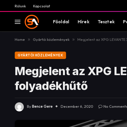
Rólunk
Kapcsolat
Főoldal
Hírek
Tesztek
P
Home
»
Gyártói közlemények
»
Megjelent az XPG LEVANTE 3
GYÁRTÓI KÖZLEMÉNYEK
Megjelent az XPG L
folyadékhűtő
By
Bence Gere
December 6, 2020
No Comment