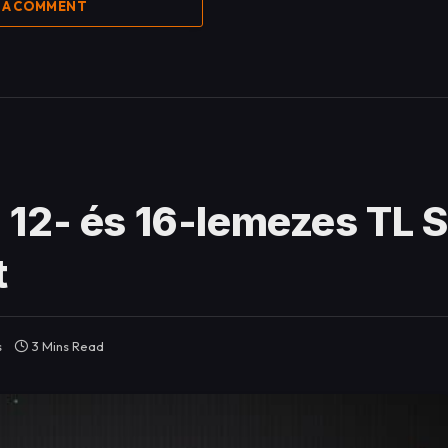
 A COMMENT
12- és 16-lemezes TL 
t
s
3 Mins Read