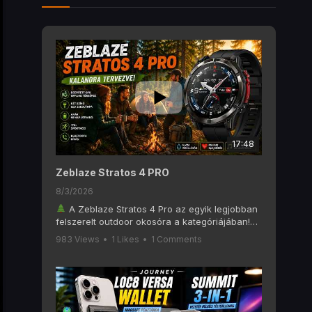
17:48
Zeblaze Stratos 4 PRO
8/3/2026
A Zeblaze Stratos 4 Pro az egyik legjobban
felszerelt outdoor okosóra a kategóriájában!
Ebben a videóban alaposan megnézzük, mit
983 Views
•
1 Likes
•
1 Comments
tud a Zeblaze Stratos 4 Pro, amely olyan
funkciókat kínál, mint a 6 GNSS-es GPS, offline
térképek, AMOLED kijelző, Bluetooth hívás, két
színű LED zseblámpa, 170+ sportmód és akár
60 napos akkumulátoros üzemidő.
Ha szeretsz túrázni, kempingezni, futni vagy