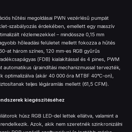
ációs hűtési megoldásai PWN vezérlésű pumpát
let-szabályozás érdekében, emellett egy masszív
timalizált rézlemezekkel – mindössze 0,15 mm
gyobb hőleadási felületet mellett fokozza a hűtés
60-at három színes, 120 mm-es RGB gyűrűs
olyadékcsapágyas (FDB) kialakítással és 4 pines, PWM
at automatikus újraindítási mechanizmussal tervezték,
ek optimalizálva (akár 40 000 óra MTBF 40°C-on),
iztosítanak teljes légáramlás mellett (61,5 CFM).
endszerek kiegészítéséhez
átorok húsz RGB LED-del lettek ellátva, valamint a
l rendelkezik. Azok, akik nem szeretnék szinkronizálni