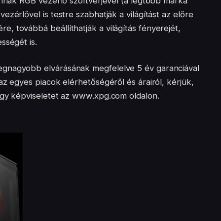
annak RGB vezérlő szoftverjével (a legtöbb márka
zérlővel is testre szabhatják a világítást az előre
 továbbá beállíthatják a világítás fényerejét,
sségét is.
egnagyobb elvárásának megfelelve 5 év garanciával
az egyes piacok elérhetőségéről és árairól, kérjük,
agy képviseletet az www.xpg.com oldalon.