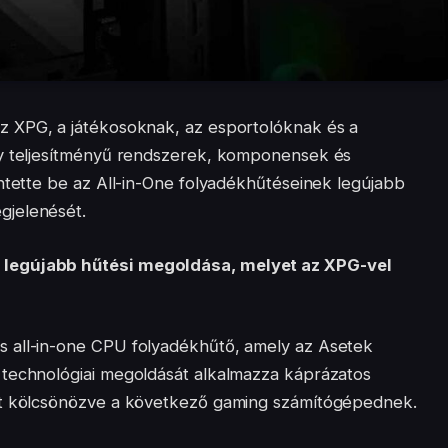
z XPG, a játékosoknak, az esportolóknak és a
gy teljesítményű rendszerek, komponensek és
ntette be az All-in-One folyadékhűtéseinek legújabb
gjelenését.
 legújabb hűtési megoldása, melyet az XPG-vel
 all-in-one CPU folyadékhűtő, amely az Asetek
 technológiai megoldását alkalmazza káprázatos
et kölcsönözve a következő gaming számítógépednek.