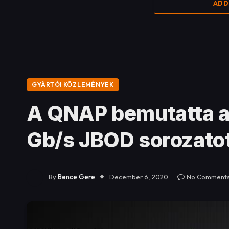
ADD
GYÁRTÓI KÖZLEMÉNYEK
A QNAP bemutatta a 
Gb/s JBOD sorozato
By
Bence Gere
December 6, 2020
No Comment