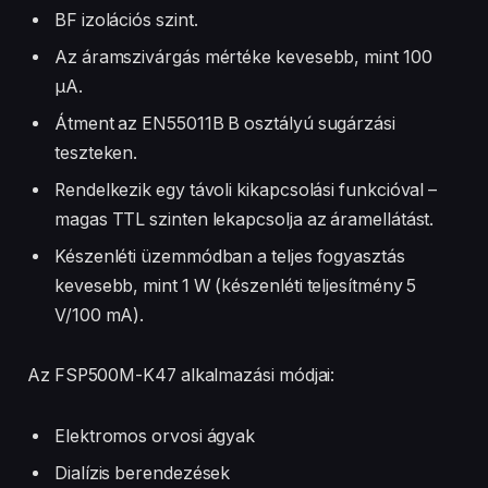
BF izolációs szint.
Az áramszivárgás mértéke kevesebb, mint 100
μA.
Átment az EN55011B B osztályú sugárzási
teszteken.
Rendelkezik egy távoli kikapcsolási funkcióval –
magas TTL szinten lekapcsolja az áramellátást.
Készenléti üzemmódban a teljes fogyasztás
kevesebb, mint 1 W (készenléti teljesítmény 5
V/100 mA).
Az FSP500M-K47 alkalmazási módjai:
Elektromos orvosi ágyak
Dialízis berendezések