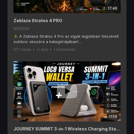
17:48
Zeblaze Stratos 4 PRO
8/3/2026
A Zeblaze Stratos 4 Pro az egyik legjobban felszerelt
outdoor okosóra a kategóriájában!
Ebben a videóban alaposan megnézzük, mit tud a
971 Views
•
1 Likes
•
1 Comments
Zeblaze Stratos 4 Pro, amely olyan funkciókat kínál, mint
a 6 GNSS-es GPS, offline térképek, AMOLED kijelző,
Bluetooth hívás, két színű LED zseblámpa, 170+
sportmód és akár 60 napos akkumulátoros üzemidő.
Ha szeretsz túrázni, kempingezni, futni vagy egyszerűen
egy hosszú üzemidejű okosórát keresel, akkor ezt a
videót érdemes végignézned!
A videóban többek között ezekről lesz szó:
1,43" AMOLED kijelző
Beépített GPS (6 GNSS rendszer)
Letölthető offline térképek
Bluetooth telefonhívás
11:58
Pulzus- és SpO₂ mérés
170+ sportmód
Két színű LED zseblámpa
JOURNEY SUMMIT 3-in-1 Wireless Charging Station és LOC8 MagSafe Finder Wallet and Stand
5 ATM vízállóság