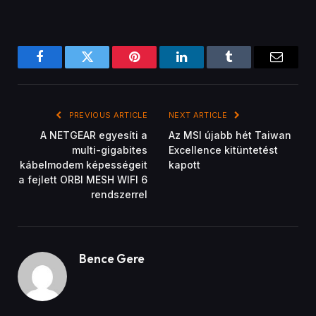
Facebook
Twitter
Pinterest
LinkedIn
Tumblr
Email
PREVIOUS ARTICLE
NEXT ARTICLE
A NETGEAR egyesíti a
Az MSI újabb hét Taiwan
multi-gigabites
Excellence kitüntetést
kábelmodem képességeit
kapott
a fejlett ORBI MESH WIFI 6
rendszerrel
Bence Gere