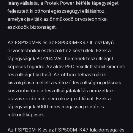
leányvállalata, a Protek Power kétféle tápegységet
fejlesztett ki otthoni egészségügyi ellátáshoz,
amelyek javítják az önműködő orvostechnikai
eszközök biztonságát.
Az FSP120M-K és az FSP500M-K47 II. osztályú
orvostechnikai eszközökhöz készültek. Ezek a
tápegységek 80-264 VAC bemeneti feszültséget
képesek fogadni. Az aktív PFC emellett stabil kimeneti
feszültséget biztosít. Az otthoni felhasználók
kiszolgálása mellett a változó feszültségfogadásnak
köszönhetően a feszültségátalakítás nemzetközi
utazás során már nem okoz problémát. Ezek a
tápegységek 5000 m-es magasság esetén is
működőképesek.
Az FSP120M-K és az FSP500M-K47 tulajdonságai és