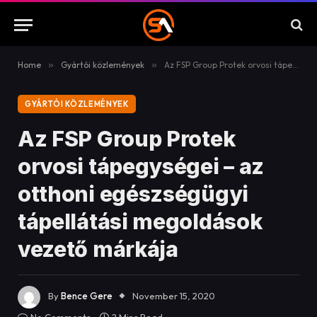
Home
»
Gyártói közlemények
»
Az FSP Group Protek orvosi tápegységei – az otthoni egészségügyi tápellátási megoldások vezető márkája
GYÁRTÓI KÖZLEMÉNYEK
Az FSP Group Protek
orvosi tápegységei – az
otthoni egészségügyi
tápellátási megoldások
vezető márkája
By
Bence Gere
November 15, 2020