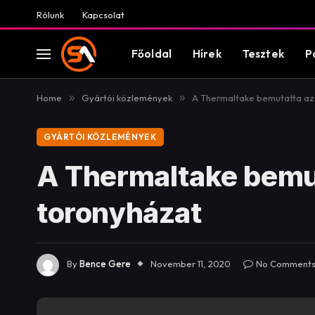
Rólunk
Kapcsolat
Főoldal
Hírek
Tesztek
P
Home
»
Gyártói közlemények
»
A Thermaltake bemutatta az
GYÁRTÓI KÖZLEMÉNYEK
A Thermaltake bemu
toronyházat
By
Bence Gere
November 11, 2020
No Comment