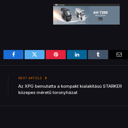
Facebook
Twitter
Pinterest
LinkedIn
Tumblr
Ema
NEXT ARTICLE
Az XPG bemutatta a kompakt kialakítású STARKER
közepes méretű toronyházat