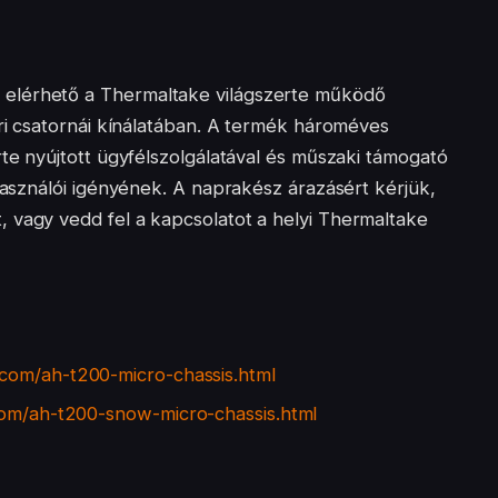
elérhető a Thermaltake világszerte működő
ori csatornái kínálatában. A termék hároméves
rte nyújtott ügyfélszolgálatával és műszaki támogató
lhasználói igényének. A naprakész árazásért kérjük,
 vagy vedd fel a kapcsolatot a helyi Thermaltake
com/ah-t200-micro-chassis.html
com/ah-t200-snow-micro-chassis.html