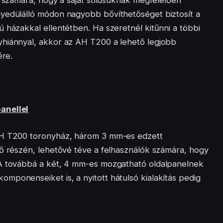
k számára, hogy a saját stílusuknak megfelelően
gyedülálló módon nagyobb bővíthetőséget biztosít a
 házakkal ellentétben. Ha szeretnél kitűnni a többi
yhiánnyal, akkor az AH T200 a lehető legjobb
ére.
anellel
AH T200 toronyház, három 3 mm-es edzett
ső részén, lehetővé téve a felhasználók számára, hogy
 A továbbá a két, 4 mm-es mozgatható oldalpanelnek
mponenseiket is, a nyitott hátulsó kialakítás pedig