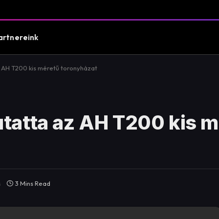
artnereink
 AH T200 kis méretű toronyházat
tatta az AH T200 kis m
s
3 Mins Read