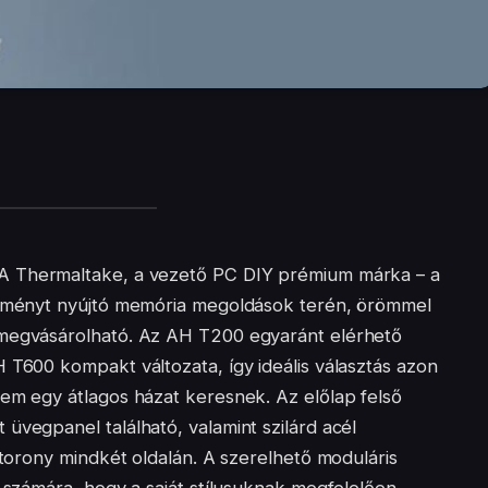
A Thermaltake, a vezető PC DIY prémium márka – a
kélményt nyújtó memória megoldások terén, örömmel
 megvásárolható. Az AH T200 egyaránt elérhető
 T600 kompakt változata, így ideális választás azon
nem egy átlagos házat keresnek. Az előlap felső
üvegpanel található, valamint szilárd acél
 torony mindkét oldalán. A szerelhető moduláris