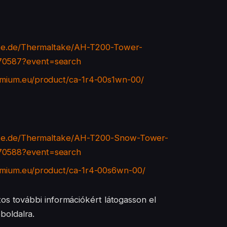
ate.de/Thermaltake/AH-T200-Tower-
70587?event=search
remium.eu/product/ca-1r4-00s1wn-00/
ate.de/Thermaltake/AH-T200-Snow-Tower-
70588?event=search
remium.eu/product/ca-1r4-00s6wn-00/
os további információkért látogasson el
oldalra.