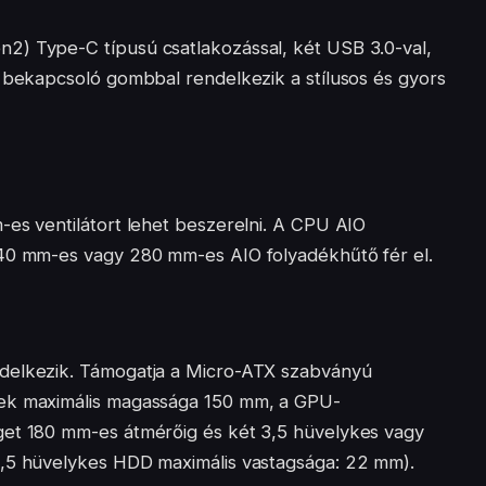
2) Type-C típusú csatlakozással, két USB 3.0-val,
y bekapcsoló gombbal rendelkezik a stílusos és gyors
-es ventilátort lehet beszerelni. A CPU AIO
240 mm-es vagy 280 mm-es AIO folyadékhűtő fér el.
delkezik. Támogatja a Micro-ATX szabványú
nek maximális magassága 150 mm, a GPU-
get 180 mm-es átmérőig és két 3,5 hüvelykes vagy
3,5 hüvelykes HDD maximális vastagsága: 22 mm).