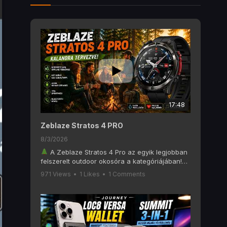
17:48
Zeblaze Stratos 4 PRO
8/3/2026
A Zeblaze Stratos 4 Pro az egyik legjobban
felszerelt outdoor okosóra a kategóriájában!
Ebben a videóban alaposan megnézzük, mit
971 Views
•
1 Likes
•
1 Comments
tud a Zeblaze Stratos 4 Pro, amely olyan
funkciókat kínál, mint a 6 GNSS-es GPS, offline
térképek, AMOLED kijelző, Bluetooth hívás, két
színű LED zseblámpa, 170+ sportmód és akár
60 napos akkumulátoros üzemidő.
Ha szeretsz túrázni, kempingezni, futni vagy