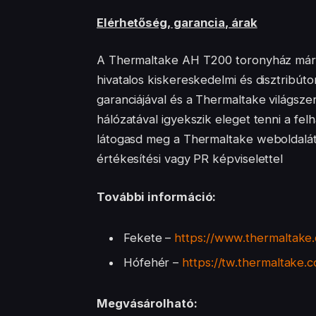
Elérhetőség, garancia, árak
A Thermaltake AH T200 toronyház már 
hivatalos kiskereskedelmi és disztribút
garanciájával és a Thermaltake világsze
hálózatával igyekszik eleget tenni a fe
látogasd meg a Thermaltake weboldalát,
értékesítési vagy PR képviselettel
További információ:
Fekete –
https://www.thermaltake.
Hófehér –
https://tw.thermaltake.
Megvásárolható: