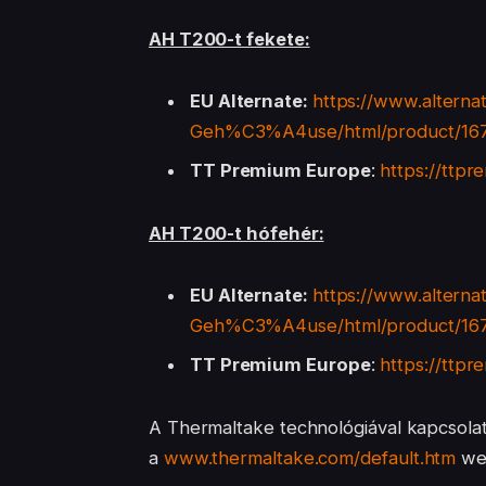
AH T200-t fekete:
EU Alternate:
https://www.altern
Geh%C3%A4use/html/product/16
TT Premium Europe
:
https://ttp
AH T200-t hófehér:
EU Alternate:
https://www.altern
Geh%C3%A4use/html/product/16
TT Premium Europe
:
https://ttp
A Thermaltake technológiával kapcsolat
a
www.thermaltake.com/default.htm
web