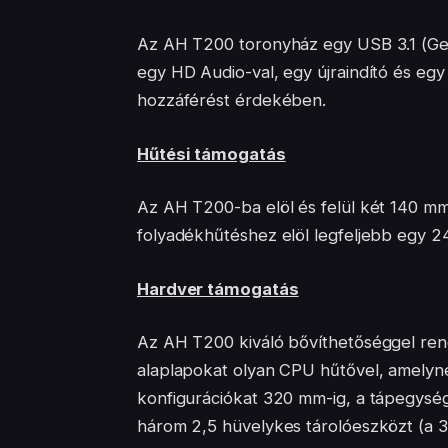
Az AH T200 toronyház egy USB 3.1 (Gen
egy HD Audio-val, egy újraindító és eg
hozzáférést érdekében.
Hűtési támogatás
Az AH T200-ba elöl és felül két 140 mm
folyadékhűtéshez elöl legfeljebb egy 
Hardver támogatás
Az AH T200 kiváló bővíthetőséggel ren
alaplapokat olyan CPU hűtővel, amely
konfigurációkat 320 mm-ig, a tápegysé
három 2,5 hüvelykes tárolóeszközt (a 