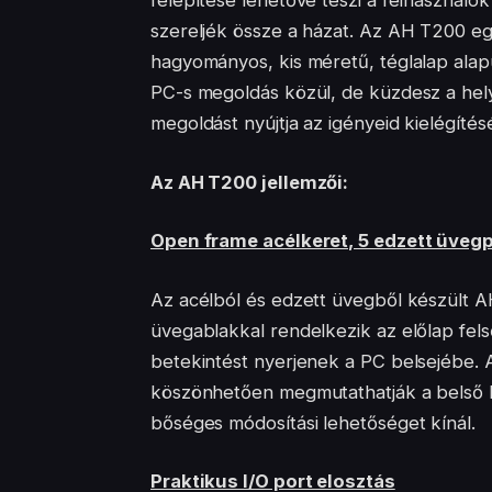
felépítése lehetővé teszi a felhasználó
szereljék össze a házat. Az AH T200 e
hagyományos, kis méretű, téglalap alapú
PC-s megoldás közül, de küzdesz a hel
megoldást nyújtja az igényeid kielégítés
Az AH T200 jellemzői:
Open frame acélkeret, 5 edzett üvegp
Az acélból és edzett üvegből készült 
üvegablakkal rendelkezik az előlap fel
betekintést nyerjenek a PC belsejébe.
köszönhetően megmutathatják a belső ko
bőséges módosítási lehetőséget kínál.
Praktikus I/O port elosztás