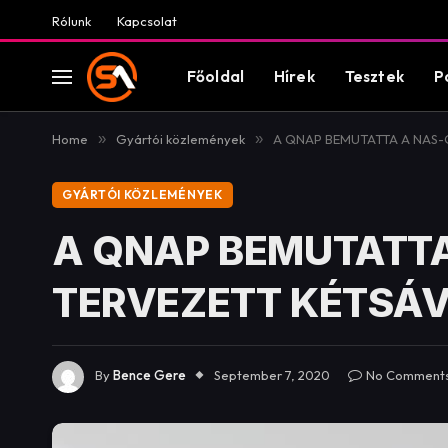
Rólunk
Kapcsolat
Főoldal
Hírek
Tesztek
P
Home
»
Gyártói közlemények
»
A QNAP BEMUTATTA A NAS-O
GYÁRTÓI KÖZLEMÉNYEK
A QNAP BEMUTATTA
TERVEZETT KÉTSÁVO
By
Bence Gere
September 7, 2020
No Comment