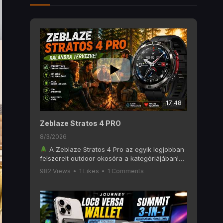
17:48
Zeblaze Stratos 4 PRO
8/3/2026
A Zeblaze Stratos 4 Pro az egyik legjobban
felszerelt outdoor okosóra a kategóriájában!
Ebben a videóban alaposan megnézzük, mit
982 Views
•
1 Likes
•
1 Comments
tud a Zeblaze Stratos 4 Pro, amely olyan
funkciókat kínál, mint a 6 GNSS-es GPS, offline
térképek, AMOLED kijelző, Bluetooth hívás, két
színű LED zseblámpa, 170+ sportmód és akár
60 napos akkumulátoros üzemidő.
Ha szeretsz túrázni, kempingezni, futni vagy