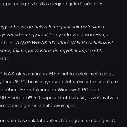
pal pedig biztosítja a legjobb jelerősséget és
agy sebességű hálózati megoldások biztosítása
rnyezetekben egyaránt.”
– nyilatkozta Jason Hsu, a
ette –
„A QXP-W6-AX200 áttörő WiFi 6 csatlakozást
éshez, fájlmegosztáshoz és egyéb komplexebb
en”.
 NAS-ok számára az Ethernet kábelek mellőzését,
 Linux® PC-be is a gyorsabb letöltési sebesség és az
érdekében. Ezen túlmenően Windows® PC-kbe
 Bluetooth® 5.0 kapcsolatot biztosít, ezzel javítva a
ó sebességét és a hatótávolságot.
 való használatához illesztőprogram szükséges. A