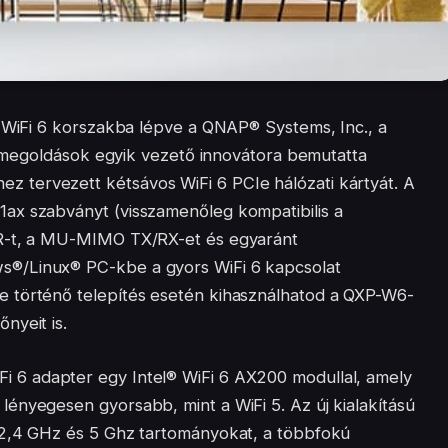
A WiFi 6 korszakba lépve a QNAP® Systems, Inc., a
si megoldások egyik vezető innovátora bemutatta
tervezett kétsávos WiFi 6 PCIe hálózati kártyát. A
ax szabványt (visszamenőleg kompatibilis a
2R-t, a MU-MIMO TX/RX-et és egyaránt
®/Linux® PC-kbe a gyors WiFi 6 kapcsolat
 történő telepítés esetén kihasználhatod a QXP-W6-
nyeit is.
i 6 adapter egy Intel® WiFi 6 AX200 modullal, amely
ényegesen gyorsabb, mint a WiFi 5. Az új kialakítású
 2,4 GHz és 5 Ghz tartományokat, a többfokú