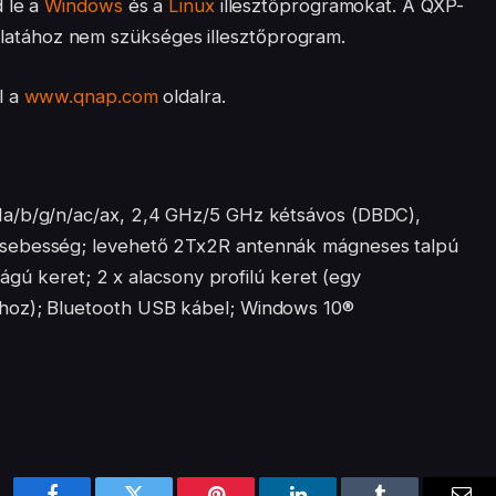
d le a
Windows
és a
Linux
illesztőprogramokat. A QXP-
tához nem szükséges illesztőprogram.
l a
www.qnap.com
oldalra.
1a/b/g/n/ac/ax, 2,4 GHz/5 GHz kétsávos (DBDC),
sebesség; levehető 2Tx2R antennák mágneses talpú
ságú keret; 2 x alacsony profilú keret (egy
hoz); Bluetooth USB kábel; Windows 10®