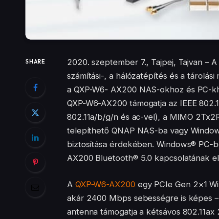
2020. szeptember 7., Tajpej, Tajvan – 
SHARE
számítási-, a hálózatépítés és a tárolá
a QXP-W6- AX200 NAS-okhoz és PC-khez 
QXP-W6-AX200 támogatja az IEEE 802.11
802.11a/b/g/n és ac-vel), a MIMO 2Tx
telepíthető QNAP NAS-ba vagy Windows
biztosítása érdekében. Windows® PC-be
AX200 Bluetooth® 5.0 kapcsolatának elő
A
QXP-W6-AX200
egy PCIe Gen 2×1 WiF
akár 2400 Mbps sebességre is képes – l
antenna támogatja a kétsávos 802.11ax