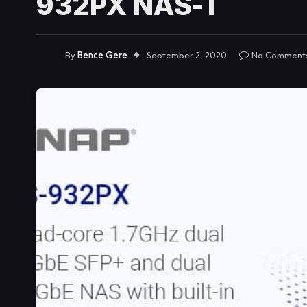
932PX NAS-T
By
Bence Gere
September 2, 2020
No Comment