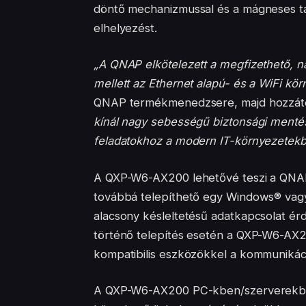
döntő mechanizmussal és a mágneses talp
elhelyezést.
„A QNAP elkötelezett a megfizethető, n
mellett az Ethernet alapú- és a WiFi kö
QNAP termékmenedzsere, majd hozzát
kínál nagy sebességű biztonsági ment
feladatokhoz a modern IT-környezetekb
A QXP-W6-AX200 lehetővé teszi a QNAP
továbbá telepíthető egy Windows® vagy
alacsony késleltetésű adatkapcsolat 
történő telepítés esetén a QXP-W6-AX200
kompatibilis eszközökkel a kommunikáci
A QXP-W6-AX200 PC-kben/szerverekben