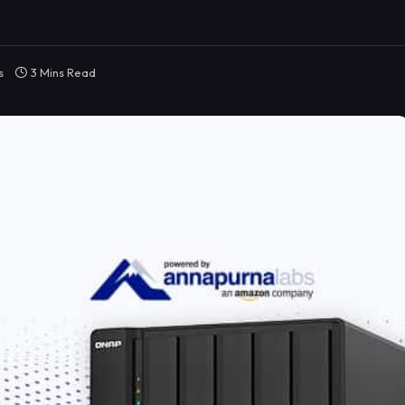
s
3 Mins Read