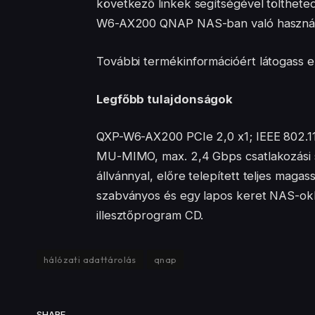
következő linkek segítségével tölthete
W6-AX200 QNAP NAS-ban való használa
További termékinformációért látogass e
Legfőbb tulajdonságok
QXP-W6-AX200 PCIe 2,0 x1; IEEE 802.1
MU-MIMO, max. 2,4 Gbps csatlakozási 
állvánnyal, előre telepített teljes magas
szabványos és egy lapos keret NAS-ok
illesztőprogram CD.
hálózati adattárolás
qnap
SHARE.