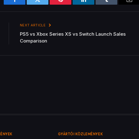
Facebook
Twitter
Pinterest
LinkedIn
Tumblr
Ema
NEXT ARTICLE
PS5 vs Xbox Series XS vs Switch Launch Sales
Comparison
MÉNYEK
GYÁRTÓI KÖZLEMÉNYEK