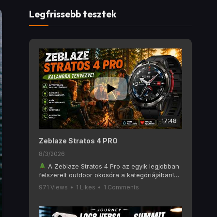
Legfrissebb tesztek
17:48
Zeblaze Stratos 4 PRO
8/3/2026
A Zeblaze Stratos 4 Pro az egyik legjobban
felszerelt outdoor okosóra a kategóriájában!
Ebben a videóban alaposan megnézzük, mit
971 Views
•
1 Likes
•
1 Comments
tud a Zeblaze Stratos 4 Pro, amely olyan
funkciókat kínál, mint a 6 GNSS-es GPS, offline
térképek, AMOLED kijelző, Bluetooth hívás, két