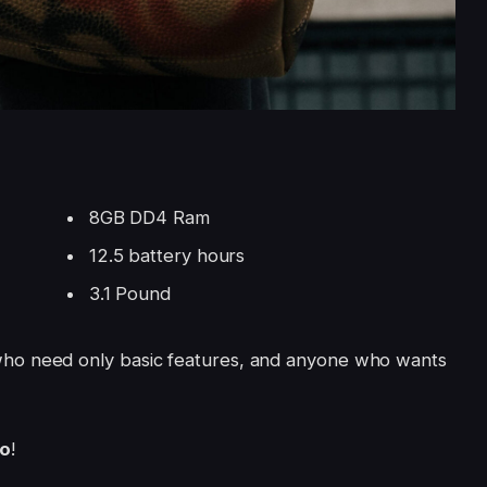
8GB DD4 Ram
12.5 battery hours
3.1 Pound
ho need only basic features, and anyone who wants
Go
!