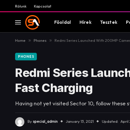
Rólunk
Kapcsolat
Főoldal
Hírek
Tesztek
P
Home
»
Phones
»
Redmi Series Launched With 200MP Camer
PHONES
Redmi Series Launc
Fast Charging
Having not yet visited Sector 10, follow these 
By
special_admin
January 13, 2021
Updated:
April