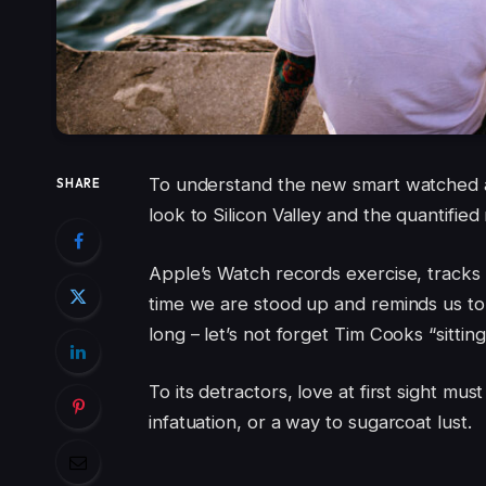
To understand the new smart watched a
SHARE
look to Silicon Valley and the quantifie
Apple’s Watch records exercise, track
time we are stood up and reminds us t
long – let’s not forget Tim Cooks “sittin
To its detractors, love at first sight mus
infatuation, or a way to sugarcoat lust.