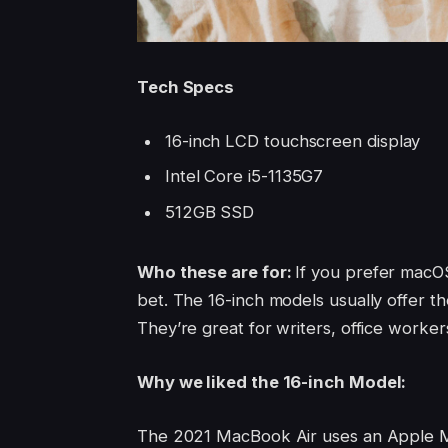
Tech Specs
16-inch LCD touchscreen display
Intel Core i5-1135G7
512GB SSD
Who these are for:
If you prefer macOS
bet. The 16-inch models usually offer t
They’re great for writers, office worke
Why we liked the 16-inch Model:
The 2021 MacBook Air uses an Apple M1