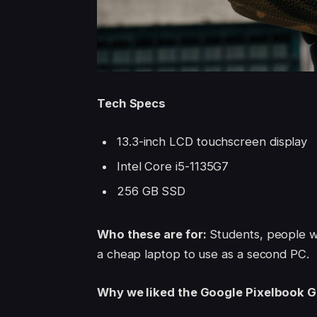
Tech Specs
13.3-inch LCD touchscreen display
Intel Core i5-1135G7
256 GB SSD
Who these are for:
Students, people w
a cheap laptop to use as a second PC.
Why we liked the Google Pixelbook 