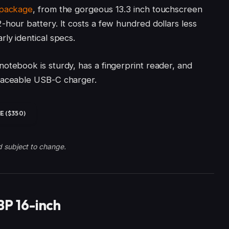
 package
, from the gorgeous 13.3 inch touchscreen
-hour battery. It costs a few hundred dollars less
ly identical specs.
otebook is sturdy, has a fingerprint reader, and
placeable USB-C charger.
 ($350)
d subject to change.
P 16-inch