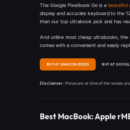
The Google Pixelbook Go is a
beautiful
display and accurate keyboard to the 12
than our top ultrabook pick and has near
And unlike most cheap ultrabooks, the n
comes with a convenient and easily re
BUY AT AMAZON ($325)
BUY AT GOOGLE
Disclaimer:
Prices are at time of the review an
Best MacBook: Apple rMB